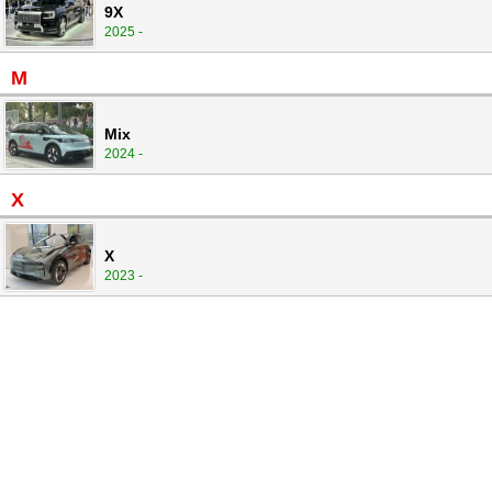
9X
2025 -
M
Mix
2024 -
X
X
2023 -