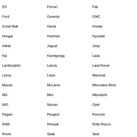
DS
Ferrari
Fiat
Ford
Genesis
GMC
Great Wall
Haval
Honda
Hongqi
Hummer
Hyundai
Infiniti
Jaguar
Jeep
Kia
Koenigsegg
Lada
Lamborghini
Lancia
Land Rover
Lexus
Lotus
Maserati
Mazda
McLaren
Mercedes-Benz
MG
Mini
Mitsubishi
NIO
Nissan
Opel
Pagani
Peugeot
Porsche
RAM
Renault
Rolls-Royce
Rover
Saab
Seat