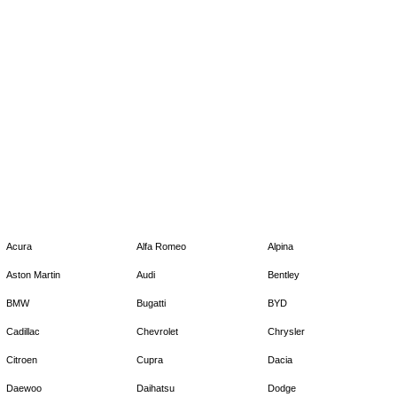
Acura
Alfa Romeo
Alpina
Aston Martin
Audi
Bentley
BMW
Bugatti
BYD
Cadillac
Chevrolet
Chrysler
Citroen
Cupra
Dacia
Daewoo
Daihatsu
Dodge