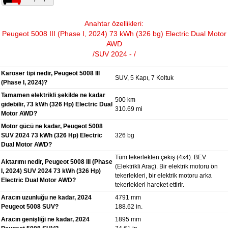
Anahtar özellikleri:
Peugeot 5008 III (Phase I, 2024) 73 kWh (326 bg) Electric Dual Motor
AWD
/SUV 2024 - /
Karoser tipi nedir, Peugeot 5008 III
SUV, 5 Kapı, 7 Koltuk
(Phase I, 2024)?
Tamamen elektrikli şekilde ne kadar
500 km
gidebilir, 73 kWh (326 Hp) Electric Dual
310.69 mi
Motor AWD?
Motor gücü ne kadar, Peugeot 5008
SUV 2024 73 kWh (326 Hp) Electric
326 bg
Dual Motor AWD?
Tüm tekerlekten çekiş (4x4). BEV
Aktarımı nedir, Peugeot 5008 III (Phase
(Elektrikli Araç). Bir elektrik motoru ön
I, 2024) SUV 2024 73 kWh (326 Hp)
tekerlekleri, bir elektrik motoru arka
Electric Dual Motor AWD?
tekerlekleri hareket ettirir.
Aracın uzunluğu ne kadar, 2024
4791 mm
Peugeot 5008 SUV?
188.62 in.
Aracın genişliği ne kadar, 2024
1895 mm