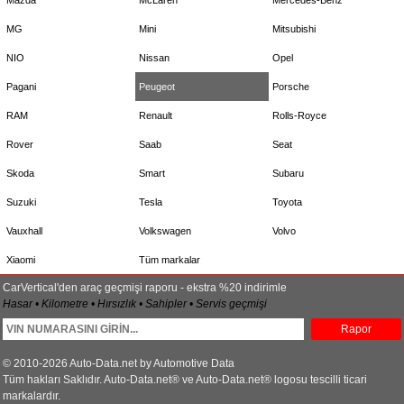
MG
Mini
Mitsubishi
NIO
Nissan
Opel
Pagani
Peugeot
Porsche
RAM
Renault
Rolls-Royce
Rover
Saab
Seat
Skoda
Smart
Subaru
Suzuki
Tesla
Toyota
Vauxhall
Volkswagen
Volvo
Xiaomi
Tüm markalar
CarVertical'den araç geçmişi raporu - ekstra %20 indirimle
Hasar • Kilometre • Hırsızlık • Sahipler • Servis geçmişi
Rapor
© 2010-2026 Auto-Data.net by Automotive Data
Tüm hakları Saklıdır. Auto-Data.net® ve Auto-Data.net® logosu tescilli ticari
markalardır.