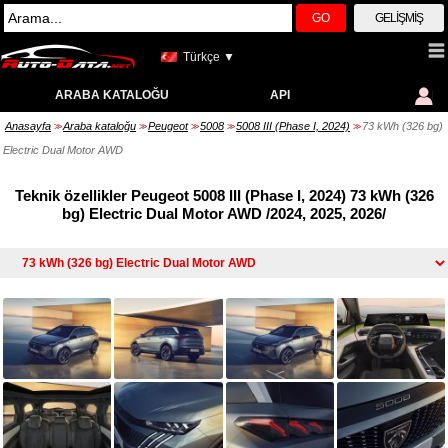
GO
GELIŞMIŞ
Türkçe ▼
ARABA KATALOĞU
API
Anasayfa
Araba kataloğu
Peugeot
5008
5008 III (Phase I, 2024)
73 kWh (326 bg)
>>
>>
>>
>>
>>
Electric Dual Motor AWD
Teknik özellikler Peugeot 5008 III (Phase I, 2024) 73 kWh (326
bg) Electric Dual Motor AWD /2024, 2025, 2026/