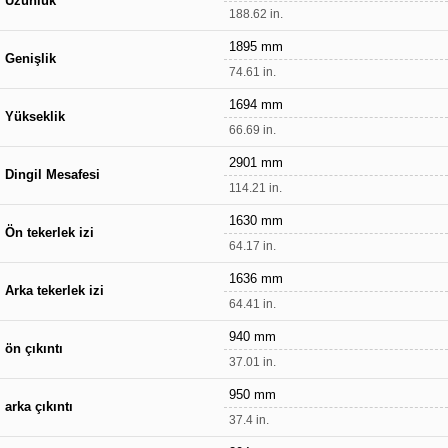
Uzunluk
188.62 in.
1895 mm
Genişlik
74.61 in.
1694 mm
Yükseklik
66.69 in.
2901 mm
Dingil Mesafesi
114.21 in.
1630 mm
Ön tekerlek izi
64.17 in.
1636 mm
Arka tekerlek izi
64.41 in.
940 mm
ön çıkıntı
37.01 in.
950 mm
arka çıkıntı
37.4 in.