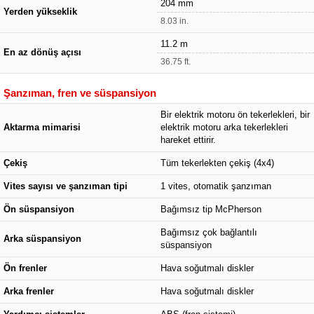
204 mm
Yerden yükseklik
8.03 in.
11.2 m
En az dönüş açısı
36.75 ft.
Şanzıman, fren ve süspansiyon
Bir elektrik motoru ön tekerlekleri, bir
Aktarma mimarisi
elektrik motoru arka tekerlekleri
hareket ettirir.
Çekiş
Tüm tekerlekten çekiş (4x4)
Vites sayısı ve şanzıman tipi
1 vites, otomatik şanzıman
Ön süspansiyon
Bağımsız tip McPherson
Bağımsız çok bağlantılı
Arka süspansiyon
süspansiyon
Ön frenler
Hava soğutmalı diskler
Arka frenler
Hava soğutmalı diskler