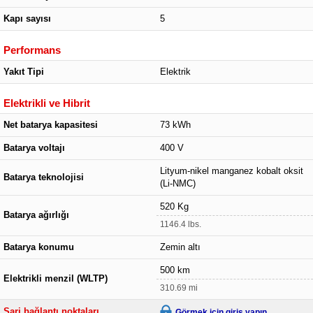
Kapı sayısı
5
Performans
Yakıt Tipi
Elektrik
Elektrikli ve Hibrit
Net batarya kapasitesi
73 kWh
Batarya voltajı
400 V
Lityum-nikel manganez kobalt oksit
Batarya teknolojisi
(Li-NMC)
520 Kg
Batarya ağırlığı
1146.4 lbs.
Batarya konumu
Zemin altı
500 km
Elektrikli menzil (WLTP)
310.69 mi
Şarj bağlantı noktaları
Görmek için giriş yapın.