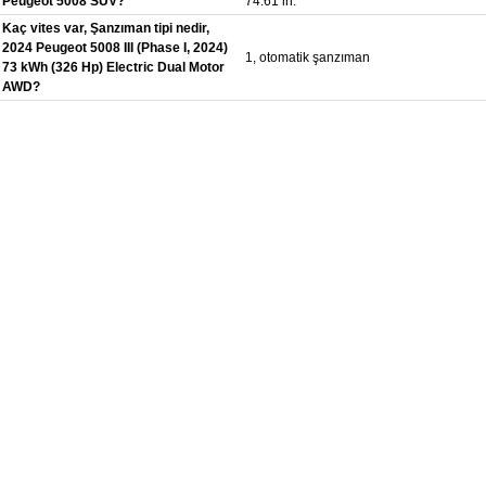
Peugeot 5008 SUV?
74.61 in.
Kaç vites var, Şanzıman tipi nedir,
2024 Peugeot 5008 III (Phase I, 2024)
1, otomatik şanzıman
73 kWh (326 Hp) Electric Dual Motor
AWD?