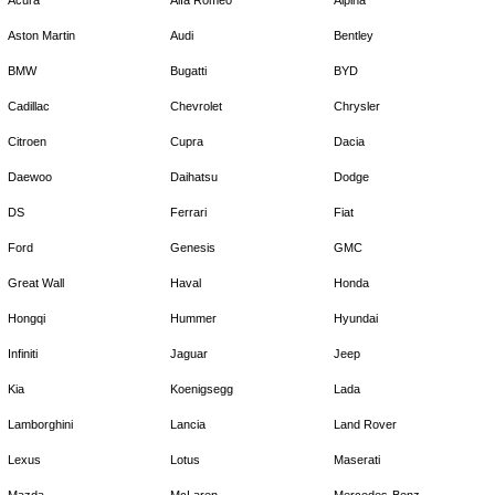
Aston Martin
Audi
Bentley
BMW
Bugatti
BYD
Cadillac
Chevrolet
Chrysler
Citroen
Cupra
Dacia
Daewoo
Daihatsu
Dodge
DS
Ferrari
Fiat
Ford
Genesis
GMC
Great Wall
Haval
Honda
Hongqi
Hummer
Hyundai
Infiniti
Jaguar
Jeep
Kia
Koenigsegg
Lada
Lamborghini
Lancia
Land Rover
Lexus
Lotus
Maserati
Mazda
McLaren
Mercedes-Benz