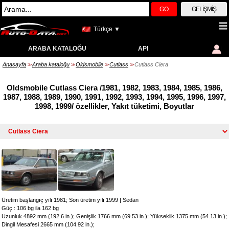
GO
GELIŞMIŞ
Türkçe ▼
ARABA KATALOĞU
API
Anasayfa
Araba kataloğu
Oldsmobile
Cutlass
Cutlass Ciera
>>
>>
>>
>>
Oldsmobile Cutlass Ciera /1981, 1982, 1983, 1984, 1985, 1986,
1987, 1988, 1989, 1990, 1991, 1992, 1993, 1994, 1995, 1996, 1997,
1998, 1999/ özellikler, Yakıt tüketimi, Boyutlar
Üretim başlangıç yılı 1981; Son üretim yılı 1999
|
Sedan
Güç : 106 bg ila 162 bg
Uzunluk 4892 mm (192.6 in.); Genişlik 1766 mm (69.53 in.); Yükseklik 1375 mm (54.13 in.);
Dingil Mesafesi 2665 mm (104.92 in.);