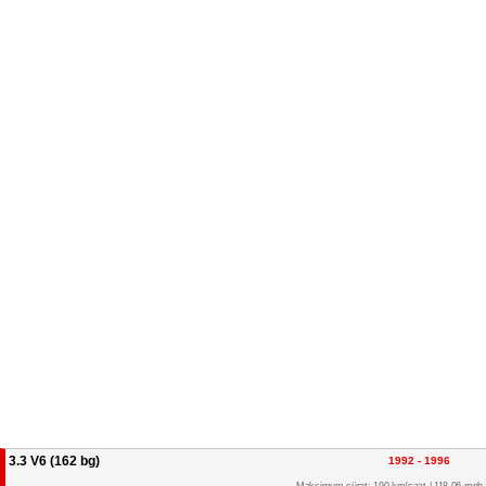
3.3 V6 (162 bg)
1992 - 1996
Maksimum sürat: 190 km/saat | 118.06 mph