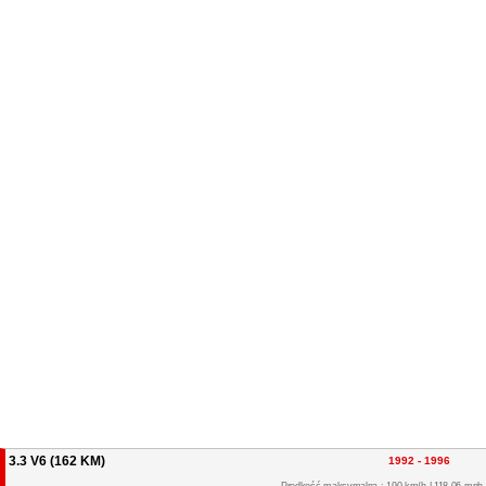
3.3 V6 (162 KM)
1992 - 1996
Prędkość maksymalna : 190 km/h | 118.06 mph