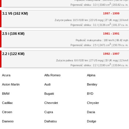
3
Pojemność silnika : 3.3 l | 3340 cm
| 203.82 cu. in.
3.1 V6 (162 KM)
1997 - 1999
Zużycie paliwa: 10.5 l/100 km | 22 US mpg | 27 UK mpg | 10 km/l
3
Pojemność silnika : 3.1 l | 3136 cm
| 191.37 cu. in.
2.5 i (106 KM)
1981 - 1991
Prędkość maksymalna : 160 km/h | 99.42 mph
3
Pojemność silnika : 2.5 l | 2471 cm
| 150.79 cu. in.
2.2 i (122 KM)
1992 - 1997
Zużycie paliwa: 8.6 l/100 km | 27 US mpg | 33 UK mpg | 12 km/l
3
Pojemność silnika : 2.2 l | 2190 cm
| 133.64 cu. in.
Acura
Alfa Romeo
Alpina
Aston Martin
Audi
Bentley
BMW
Bugatti
BYD
Cadillac
Chevrolet
Chrysler
Citroen
Cupra
Dacia
Daewoo
Daihatsu
Dodge