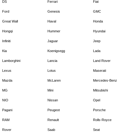
DS
Ferrari
Fiat
Ford
Genesis
GMC
Great Wall
Haval
Honda
Hongqi
Hummer
Hyundai
Infiniti
Jaguar
Jeep
Kia
Koenigsegg
Lada
Lamborghini
Lancia
Land Rover
Lexus
Lotus
Maserati
Mazda
McLaren
Mercedes-Benz
MG
Mini
Mitsubishi
NIO
Nissan
Opel
Pagani
Peugeot
Porsche
RAM
Renault
Rolls-Royce
Rover
Saab
Seat