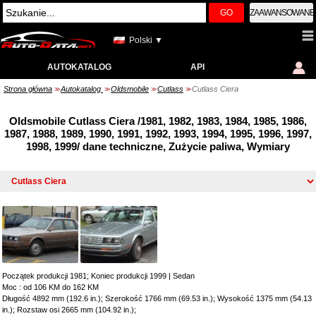
GO
ZAAWANSOWANE
Polski ▼
AUTOKATALOG
API
Strona główna
Autokatalog
Oldsmobile
Cutlass
Cutlass Ciera
>>
>>
>>
>>
Oldsmobile Cutlass Ciera /1981, 1982, 1983, 1984, 1985, 1986,
1987, 1988, 1989, 1990, 1991, 1992, 1993, 1994, 1995, 1996, 1997,
1998, 1999/ dane techniczne, Zużycie paliwa, Wymiary
Początek produkcji 1981; Koniec produkcji 1999
|
Sedan
Moc : od 106 KM do 162 KM
Długość 4892 mm (192.6 in.); Szerokość 1766 mm (69.53 in.); Wysokość 1375 mm (54.13
in.); Rozstaw osi 2665 mm (104.92 in.);