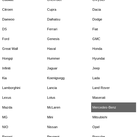
Citroen
Cupra
Dacia
Daewoo
Daihatsu
Dodge
DS
Ferrari
Fiat
Ford
Genesis
GMC
Great Wall
Haval
Honda
Hongqi
Hummer
Hyundai
Infiniti
Jaguar
Jeep
Kia
Koenigsegg
Lada
Lamborghini
Lancia
Land Rover
Lexus
Lotus
Maserati
Mazda
McLaren
Mercedes-Benz
MG
Mini
Mitsubishi
NIO
Nissan
Opel
Pagani
Peugeot
Porsche