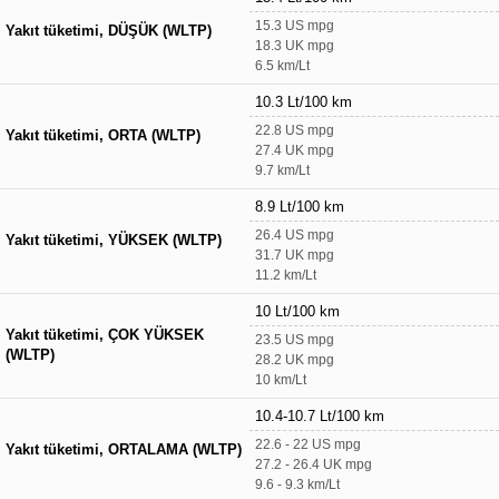
15.3 US mpg
Yakıt tüketimi, DÜŞÜK (WLTP)
18.3 UK mpg
6.5 km/Lt
10.3 Lt/100 km
22.8 US mpg
Yakıt tüketimi, ORTA (WLTP)
27.4 UK mpg
9.7 km/Lt
8.9 Lt/100 km
26.4 US mpg
Yakıt tüketimi, YÜKSEK (WLTP)
31.7 UK mpg
11.2 km/Lt
10 Lt/100 km
Yakıt tüketimi, ÇOK YÜKSEK
23.5 US mpg
(WLTP)
28.2 UK mpg
10 km/Lt
10.4-10.7 Lt/100 km
22.6 - 22 US mpg
Yakıt tüketimi, ORTALAMA (WLTP)
27.2 - 26.4 UK mpg
9.6 - 9.3 km/Lt