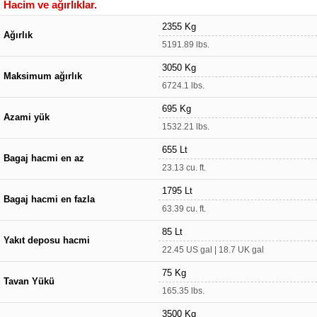
Hacim ve ağırlıklar.
2355 Kg
Ağırlık
5191.89 lbs.
3050 Kg
Maksimum ağırlık
6724.1 lbs.
695 Kg
Azami yük
1532.21 lbs.
655 Lt
Bagaj hacmi en az
23.13 cu. ft.
1795 Lt
Bagaj hacmi en fazla
63.39 cu. ft.
85 Lt
Yakıt deposu hacmi
22.45 US gal | 18.7 UK gal
75 Kg
Tavan Yükü
165.35 lbs.
3500 Kg