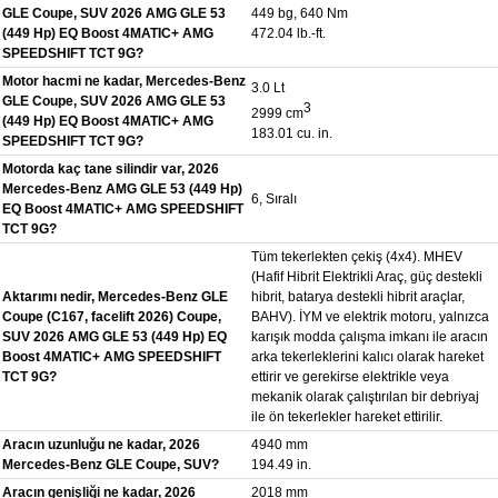
GLE Coupe, SUV 2026 AMG GLE 53
449 bg, 640 Nm
(449 Hp) EQ Boost 4MATIC+ AMG
472.04 lb.-ft.
SPEEDSHIFT TCT 9G?
Motor hacmi ne kadar, Mercedes-Benz
3.0 Lt
GLE Coupe, SUV 2026 AMG GLE 53
3
2999 cm
(449 Hp) EQ Boost 4MATIC+ AMG
183.01 cu. in.
SPEEDSHIFT TCT 9G?
Motorda kaç tane silindir var, 2026
Mercedes-Benz AMG GLE 53 (449 Hp)
6, Sıralı
EQ Boost 4MATIC+ AMG SPEEDSHIFT
TCT 9G?
Tüm tekerlekten çekiş (4x4). MHEV
(Hafif Hibrit Elektrikli Araç, güç destekli
Aktarımı nedir, Mercedes-Benz GLE
hibrit, batarya destekli hibrit araçlar,
Coupe (C167, facelift 2026) Coupe,
BAHV). İYM ve elektrik motoru, yalnızca
SUV 2026 AMG GLE 53 (449 Hp) EQ
karışık modda çalışma imkanı ile aracın
Boost 4MATIC+ AMG SPEEDSHIFT
arka tekerleklerini kalıcı olarak hareket
TCT 9G?
ettirir ve gerekirse elektrikle veya
mekanik olarak çalıştırılan bir debriyaj
ile ön tekerlekler hareket ettirilir.
Aracın uzunluğu ne kadar, 2026
4940 mm
Mercedes-Benz GLE Coupe, SUV?
194.49 in.
Aracın genişliği ne kadar, 2026
2018 mm