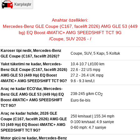
Karşılaştır
Anahtar özellikleri:
Mercedes-Benz GLE Coupe (C167, facelift 2026) AMG GLE 53 (449
bg) EQ Boost 4MATIC+ AMG SPEEDSHIFT TCT 9G
/Coupe, SUV 2026 - /
Karoser tipi nedir, Mercedes-Benz
Coupe, SUV, 5 Kapı, 5 Koltuk
GLE Coupe (C167, facelift 2026)?
Yakıt tüketimi ne kadar, Mercedes-
10.4-10.7 Lt/100 km
Benz GLE Coupe (C167, facelift 2026)
22.6 - 22 US mpg
AMG GLE 53 (449 Hp) EQ Boost
27.2 - 26.4 UK mpg
4MATIC+ AMG SPEEDSHIFT TCT 9G?
9.6 - 9.3 km/Lt
Araç ne kadar ECO'dur, Mercedes-
238-245 g/km CO
Benz GLE AMG GLE 53 (449 Hp) EQ
2
Boost 4MATIC+ AMG SPEEDSHIFT
Euro 6e-bis
TCT 9G?
Araç ne kadar hızlıdır, 2026 GLE
250 km/saat | 155.34 mph
Coupe (C167, facelift 2026) AMG GLE
0-100 km/saat: 4.9 saniye
53 (449 Hp) EQ Boost 4MATIC+ AMG
0-60 mph: 4.7 saniye
SPEEDSHIFT TCT 9G?
Motor gücü ne kadar, Mercedes-Benz