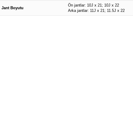
Ön jantlar: 10J x 21; 10J x 22
Jant Boyutu
Arka jantlar: 11J x 21; 11.5J x 22