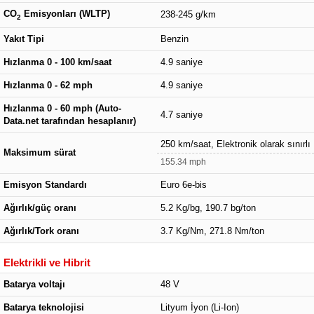
CO
Emisyonları (WLTP)
238-245 g/km
2
Yakıt Tipi
Benzin
Hızlanma 0 - 100 km/saat
4.9 saniye
Hızlanma 0 - 62 mph
4.9 saniye
Hızlanma 0 - 60 mph (Auto-
4.7 saniye
Data.net tarafından hesaplanır)
250 km/saat, Elektronik olarak sınırlı
Maksimum sürat
155.34 mph
Emisyon Standardı
Euro 6e-bis
Ağırlık/güç oranı
5.2 Kg/bg, 190.7 bg/ton
Ağırlık/Tork oranı
3.7 Kg/Nm, 271.8 Nm/ton
Elektrikli ve Hibrit
Batarya voltajı
48 V
Batarya teknolojisi
Lityum İyon (Li-Ion)