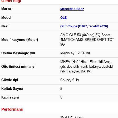
Genel bilgi
Marka
Mercedes-Benz
Model
GLE
Nesil
GLE Coupe (C167, facelift 2026)
AMG GLE 53 (449 bg) EQ Boost
Modifikasyonu (Motor)
4MATIC+ AMG SPEEDSHIFT TCT
9G
Üretim başlangıç yılı
Mayıs ayı, 2026 yıl
MHEV (Hafif Hibrit Elektrikli Araç,
Güç ünitesi mimarisi
güç destekli hibrit, batarya destekli
hibrit araçlar, BAHV)
Gövde tipi
Coupe, SUV
Koltuk Sayısı
5
Kapı sayısı
5
Performans
15.4 Lt/100 km