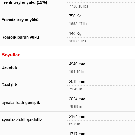
Frenli treyler yükü (12%)
7716.18 lbs.
750 Kg
Frensiz treyler yükü
1653.47 lbs.
140 Kg
Römork burun yükü
308.65 lbs.
Boyutlar
4940 mm
Uzunluk
194.49 in.
2018 mm
Genişlik
79.45 in.
2024 mm
aynalar katlı genişlik
79.69 in.
2164 mm
aynalar dahil genişlik
85.2 in.
1717 mm