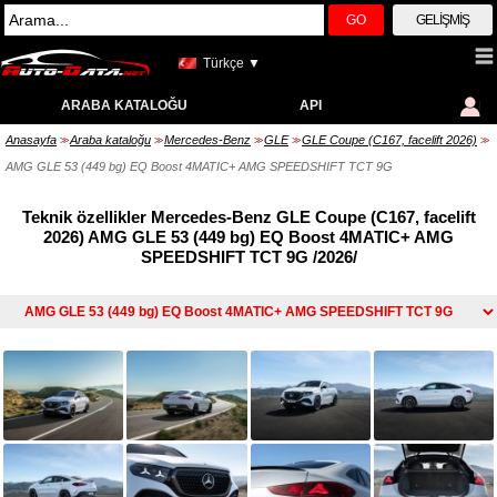
GO
GELIŞMIŞ
Türkçe ▼
ARABA KATALOĞU
API
Anasayfa
Araba kataloğu
Mercedes-Benz
GLE
GLE Coupe (C167, facelift 2026)
>>
>>
>>
>>
>>
AMG GLE 53 (449 bg) EQ Boost 4MATIC+ AMG SPEEDSHIFT TCT 9G
Teknik özellikler Mercedes-Benz GLE Coupe (C167, facelift
2026) AMG GLE 53 (449 bg) EQ Boost 4MATIC+ AMG
SPEEDSHIFT TCT 9G /2026/