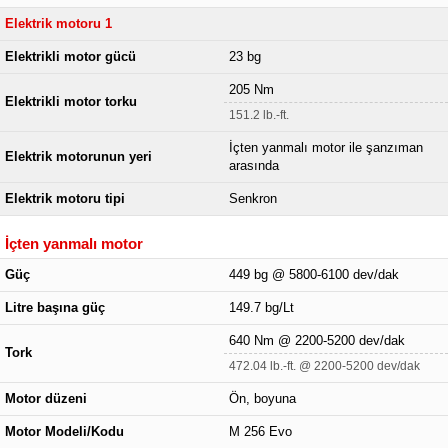
Elektrik motoru 1
Elektrikli motor gücü
23 bg
205 Nm
Elektrikli motor torku
151.2 lb.-ft.
İçten yanmalı motor ile şanzıman
Elektrik motorunun yeri
arasında
Elektrik motoru tipi
Senkron
İçten yanmalı motor
Güç
449 bg @ 5800-6100 dev/dak
Litre başına güç
149.7 bg/Lt
640 Nm @ 2200-5200 dev/dak
Tork
472.04 lb.-ft. @ 2200-5200 dev/dak
Motor düzeni
Ön, boyuna
Motor Modeli/Kodu
M 256 Evo