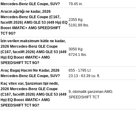
Mercedes-Benz GLE Coupe, SUV?
79.45 in.
Aracın ağırlığı ne kadar, 2026
Mercedes-Benz GLE Coupe (C167,
2355 Kg
facelift 2026) AMG GLE 53 (449 Hp) EQ
5191.89 lbs.
Boost 4MATIC+ AMG SPEEDSHIFT
TCT 9G?
İzin verilen maksimum kütle ne kadar,
2026 Mercedes-Benz GLE Coupe
3050 Kg
(C167, facelift 2026) AMG GLE 53 (449
6724.1 lbs.
Hp) EQ Boost 4MATIC+ AMG
SPEEDSHIFT TCT 9G?
Araç Bagaj Hacmi Ne Kadar, 2026
655 - 1795 Lt
Mercedes-Benz GLE Coupe, SUV?
23.13 - 63.39 cu. ft.
Kaç vites var, Şanzıman tipi nedir,
2026 Mercedes-Benz GLE Coupe
9, otomatik şanzıman AMG
(C167, facelift 2026) AMG GLE 53 (449
SPEEDSHIFT TCT
Hp) EQ Boost 4MATIC+ AMG
SPEEDSHIFT TCT 9G?