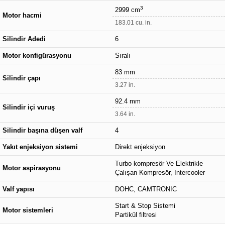
3
2999 cm
Motor hacmi
183.01 cu. in.
Silindir Adedi
6
Motor konfigürasyonu
Sıralı
83 mm
Silindir çapı
3.27 in.
92.4 mm
Silindir içi vuruş
3.64 in.
Silindir başına düşen valf
4
Yakıt enjeksiyon sistemi
Direkt enjeksiyon
Turbo kompresör Ve Elektrikle
Motor aspirasyonu
Çalışan Kompresör, Intercooler
Valf yapısı
DOHC, CAMTRONIC
Start & Stop Sistemi
Motor sistemleri
Partikül filtresi