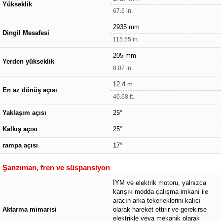
Yükseklik
67.6 in.
2935 mm
Dingil Mesafesi
115.55 in.
205 mm
Yerden yükseklik
8.07 in.
12.4 m
En az dönüş açısı
40.68 ft.
Yaklaşım açısı
25°
Kalkış açısı
25°
rampa açısı
17°
Şanzıman, fren ve süspansiyon
İYM ve elektrik motoru, yalnızca
karışık modda çalışma imkanı ile
aracın arka tekerleklerini kalıcı
Aktarma mimarisi
olarak hareket ettirir ve gerekirse
elektrikle veya mekanik olarak