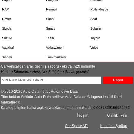
RAM
Renault
Rolls-Royce
Rover
Saab
Seat
Skoda
Smart
Subaru
Suzuki
Tesla
Toyota
Vauxhall
Volkswagen
Volvo
Xiaomi
Tüm markalar
CarVertical'den araç geçmişi raporu - ekstra %20 indirimle
Hasar • Kilometre • Hırsızlık • Sahipler • Servis geçmişi
Rapor
© 2010-2026 Auto-Data.net by Automotive Data
Tüm hakları Saklıdır. Auto-Data.net® ve Auto-Data.net® logosu tescilli ticari
markalardır.
Katalog bilgileri halka açık kaynaklardan toplanmaktadır.
0.0037329196929932
İletişim
Gizlilik ilkesi
Car Spesc API
Kullanım Şartları