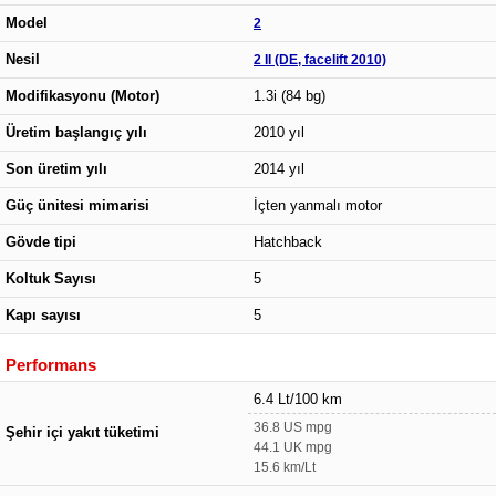
Model
2
Nesil
2 II (DE, facelift 2010)
Modifikasyonu (Motor)
1.3i (84 bg)
Üretim başlangıç yılı
2010 yıl
Son üretim yılı
2014 yıl
Güç ünitesi mimarisi
İçten yanmalı motor
Gövde tipi
Hatchback
Koltuk Sayısı
5
Kapı sayısı
5
Performans
6.4 Lt/100 km
36.8 US mpg
Şehir içi yakıt tüketimi
44.1 UK mpg
15.6 km/Lt