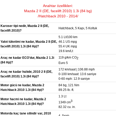
Anahtar özellikleri:
Mazda 2 II (DE, facelift 2010) 1.3i (84 bg)
/Hatchback 2010 - 2014/
Karoser tipi nedir, Mazda 2 II (DE,
Hatchback, 5 Kapı, 5 Koltuk
facelift 2010)?
5.1 Lt/100 km
Yakıt tüketimi ne kadar, Mazda 2 II (DE,
46.1 US mpg
facelift 2010) 1.3i (84 Hp)?
55.4 UK mpg
19.6 km/Lt
119 g/km CO
Araç ne kadar ECO'dur, Mazda 2 1.3i
2
(84 Hp)?
Euro 5
172 km/saat | 106.88 mph
Araç ne kadar hızlıdır, 2010 2 II (DE,
0-100 km/saat: 13.6 saniye
facelift 2010) 1.3i (84 Hp)?
0-60 mph: 12.9 saniye
Motor gücü ne kadar, Mazda 2
84 bg, 121 Nm
Hatchback 2010 1.3i (84 Hp)?
89.25 lb.-ft.
1.3 Lt
Motor hacmi ne kadar, Mazda 2
3
1349 cm
Hatchback 2010 1.3i (84 Hp)?
82.32 cu. in.
Motorda kaç tane silindir var, 2010
4, Sıralı