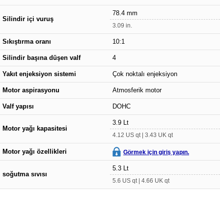
78.4 mm
Silindir içi vuruş
3.09 in.
Sıkıştırma oranı
10:1
Silindir başına düşen valf
4
Yakıt enjeksiyon sistemi
Çok noktalı enjeksiyon
Motor aspirasyonu
Atmosferik motor
Valf yapısı
DOHC
3.9 Lt
Motor yağı kapasitesi
4.12 US qt | 3.43 UK qt
Motor yağı özellikleri
Görmek için giriş yapın.
5.3 Lt
soğutma sıvısı
5.6 US qt | 4.66 UK qt