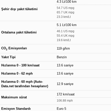
4.3 Lt/100 km
54.7 US mpg
Şehir dışı yakıt tüketimi
65.7 UK mpg
23.3 km/Lt
5.1 Lt/100 km
46.1 US mpg
Ortalama yakıt tüketimi
55.4 UK mpg
19.6 km/Lt
CO
Emisyonları
119 g/km
2
Yakıt Tipi
Benzin
Hızlanma 0 - 100 km/saat
13.6 saniye
Hızlanma 0 - 62 mph
13.6 saniye
Hızlanma 0 - 60 mph (Auto-
12.9 saniye
Data.net tarafından hesaplanır)
172 km/saat
Maksimum sürat
106.88 mph
Emisyon Standardı
Euro 5