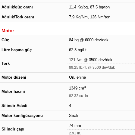
Ağırlık/güç oranı
11.4 Kg/bg, 87.5 bg/ton
Ağırlık/Tork oranı
7.9 Kg/Nm, 126 Nm/ton
Motor
Güç
84 bg @ 6000 dev/dak
Litre başına güç
62.3 bg/Lt
121 Nm @ 3500 dev/dak
Tork
89.25 lb.-ft. @ 3500 dev/dak
Motor düzeni
Ön, enine
3
1349 cm
Motor hacmi
82.32 cu. in.
Silindir Adedi
4
Motor konfigürasyonu
Sıralı
74 mm
Silindir çapı
2.91 in.