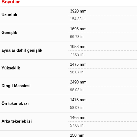
Boyutlar
3920 mm
Uzunluk
154.33 in.
1695 mm
Genişlik
66.73 in.
1958 mm
aynalar dahil genişlik
77.09 in.
1475 mm
Yükseklik
58.07 in.
2490 mm
Dingil Mesafesi
98.03 in.
1475 mm
Ön tekerlek izi
58.07 in.
1465 mm
Arka tekerlek izi
57.68 in.
150 mm