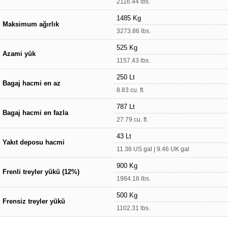
2116.44 lbs.
1485 Kg
Maksimum ağırlık
3273.86 lbs.
525 Kg
Azami yük
1157.43 lbs.
250 Lt
Bagaj hacmi en az
8.83 cu. ft.
787 Lt
Bagaj hacmi en fazla
27.79 cu. ft.
43 Lt
Yakıt deposu hacmi
11.36 US gal | 9.46 UK gal
900 Kg
Frenli treyler yükü (12%)
1984.16 lbs.
500 Kg
Frensiz treyler yükü
1102.31 lbs.