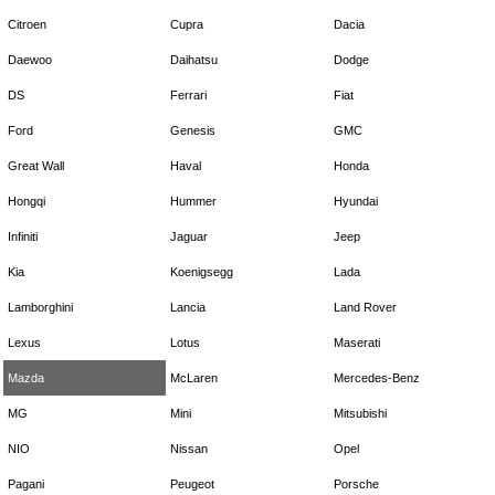
Citroen
Cupra
Dacia
Daewoo
Daihatsu
Dodge
DS
Ferrari
Fiat
Ford
Genesis
GMC
Great Wall
Haval
Honda
Hongqi
Hummer
Hyundai
Infiniti
Jaguar
Jeep
Kia
Koenigsegg
Lada
Lamborghini
Lancia
Land Rover
Lexus
Lotus
Maserati
Mazda
McLaren
Mercedes-Benz
MG
Mini
Mitsubishi
NIO
Nissan
Opel
Pagani
Peugeot
Porsche