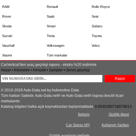
RAM
Renault
Rolls-Royce
Rover
Saab
Seat
Skoda
Smart
Subaru
Suzuki
Tesla
Toyota
Vauxhall
Volkswagen
Volvo
Xiaomi
Tüm markalar
CarVertical'den araç geçmişi raporu - ekstra %20 indirimle
Hasar • Kilometre • Hırsızlık • Sahipler • Servis geçmişi
Rapor
© 2010-2026 Auto-Data.net by Automotive Data
Tüm hakları Saklıdır. Auto-Data.net® ve Auto-Data.net® logosu tescilli ticari
markalardır.
Katalog bilgileri halka açık kaynaklardan toplanmaktadır.
0.0035290718078613
İletişim
Gizlilik ilkesi
Car Spesc API
Kullanım Şartları
Gizlilik ayarlarını değiştir