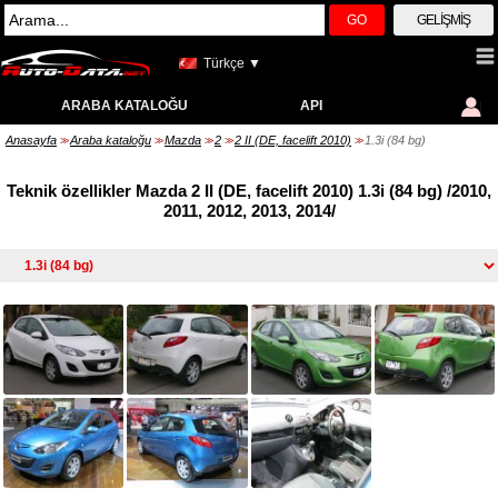
GO
GELIŞMIŞ
Türkçe ▼
ARABA KATALOĞU
API
Anasayfa
Araba kataloğu
Mazda
2
2 II (DE, facelift 2010)
1.3i (84 bg)
>>
>>
>>
>>
>>
Teknik özellikler Mazda 2 II (DE, facelift 2010) 1.3i (84 bg) /2010,
2011, 2012, 2013, 2014/