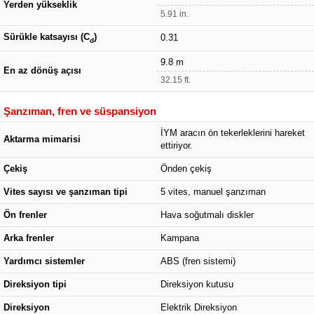
Yerden yükseklik
5.91 in.
Sürükle katsayısı (C
)
0.31
d
9.8 m
En az dönüş açısı
32.15 ft.
Şanzıman, fren ve süspansiyon
İYM aracın ön tekerleklerini hareket
Aktarma mimarisi
ettiriyor.
Çekiş
Önden çekiş
Vites sayısı ve şanzıman tipi
5 vites, manuel şanzıman
Ön frenler
Hava soğutmalı diskler
Arka frenler
Kampana
Yardımcı sistemler
ABS (fren sistemi)
Direksiyon tipi
Direksiyon kutusu
Direksiyon
Elektrik Direksiyon