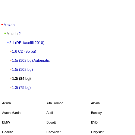
Mazda
Mazda
2
2 II (DE, facelift 2010)
1.6 CD (95 bg)
1.5i (102 bg) Automatic
1.5i (102 bg)
1.3i (84 bg)
1.3i (75 bg)
Acura
Alfa Romeo
Alpina
Aston Martin
Audi
Bentley
BMW
Bugatti
BYD
Cadillac
Chevrolet
Chrysler