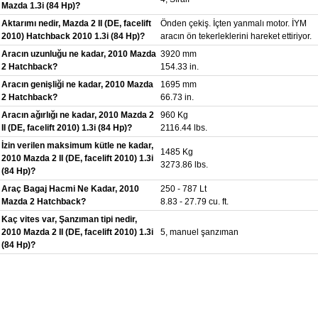
Mazda 1.3i (84 Hp)?
Aktarımı nedir, Mazda 2 II (DE, facelift
Önden çekiş. İçten yanmalı motor. İYM
2010) Hatchback 2010 1.3i (84 Hp)?
aracın ön tekerleklerini hareket ettiriyor.
Aracın uzunluğu ne kadar, 2010 Mazda
3920 mm
2 Hatchback?
154.33 in.
Aracın genişliği ne kadar, 2010 Mazda
1695 mm
2 Hatchback?
66.73 in.
Aracın ağırlığı ne kadar, 2010 Mazda 2
960 Kg
II (DE, facelift 2010) 1.3i (84 Hp)?
2116.44 lbs.
İzin verilen maksimum kütle ne kadar,
1485 Kg
2010 Mazda 2 II (DE, facelift 2010) 1.3i
3273.86 lbs.
(84 Hp)?
Araç Bagaj Hacmi Ne Kadar, 2010
250 - 787 Lt
Mazda 2 Hatchback?
8.83 - 27.79 cu. ft.
Kaç vites var, Şanzıman tipi nedir,
2010 Mazda 2 II (DE, facelift 2010) 1.3i
5, manuel şanzıman
(84 Hp)?