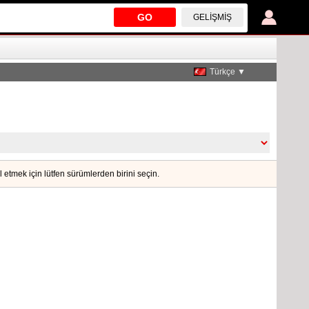
GO
GELIŞMIŞ
Türkçe ▼
ol etmek için lütfen sürümlerden birini seçin.