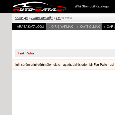
Wiki Otomobil Kataloğu
Anasayfa
Araba kataloğu
Fiat
Palio
>>
>>
>>
ARABA KATALOĞU
GIRIŞ YAPMAK
KAYIT OLMAK
CAR 
İlgili sürümlerini görüntülemek için aşağıdaki listeden bir
Fiat Palio
nesli 