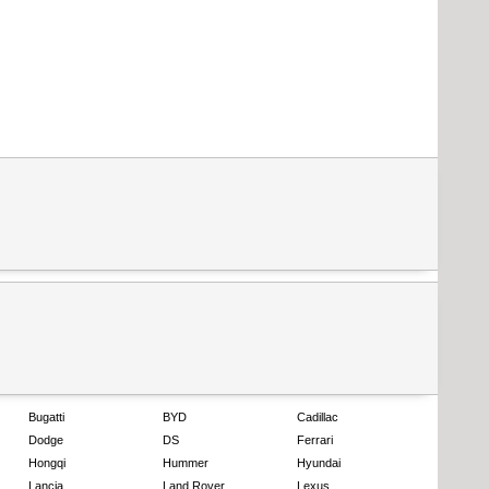
Bugatti
BYD
Cadillac
Dodge
DS
Ferrari
Hongqi
Hummer
Hyundai
Lancia
Land Rover
Lexus