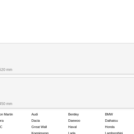
1520 mm
1450 mm
on Martin
Audi
Bentley
BMW
ra
Dacia
Daewoo
Daihatsu
C
Great Wall
Haval
Honda
Koenigsegg
Lada
Lamborghini