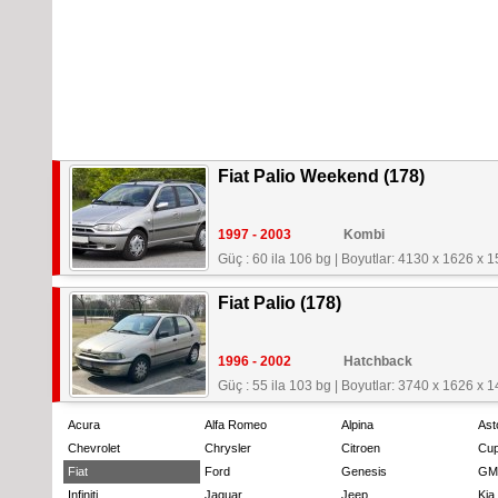
Fiat Palio Weekend (178)
1997 - 2003
Kombi
Güç : 60 ila 106 bg
|
Boyutlar: 4130 x 1626 x 
Fiat Palio (178)
1996 - 2002
Hatchback
Güç : 55 ila 103 bg
|
Boyutlar: 3740 x 1626 x 
Acura
Alfa Romeo
Alpina
Ast
Chevrolet
Chrysler
Citroen
Cup
Fiat
Ford
Genesis
GM
Infiniti
Jaguar
Jeep
Kia