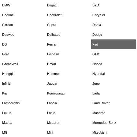
BMW
Bugatti
BYD
Cadillac
Chevrolet
Chrysler
Citroen
Cupra
Dacia
Daewoo
Daihatsu
Dodge
DS
Ferrari
Fiat
Ford
Genesis
GMC
Great Wall
Haval
Honda
Hongqi
Hummer
Hyundai
Infiniti
Jaguar
Jeep
Kia
Koenigsegg
Lada
Lamborghini
Lancia
Land Rover
Lexus
Lotus
Maserati
Mazda
McLaren
Mercedes-Benz
MG
Mini
Mitsubishi