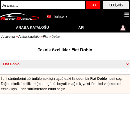
GO
GELIŞMIŞ
Türkçe ▼
ARABA KATALOĞU
API
Anasayfa
Araba kataloğu
Fiat
Doblo
>>
>>
>>
Teknik özellikler Fiat Doblo
İlgili sürümlerini görüntülemek için aşağıdaki listeden bir
Fiat Doblo
nesli seçin.
Diğer teknik özellikleri (motor gücü, boyutlar, ağırlık, yakıt tüketimi vb.) kontrol
etmek için lütfen sürümlerden birini seçin.