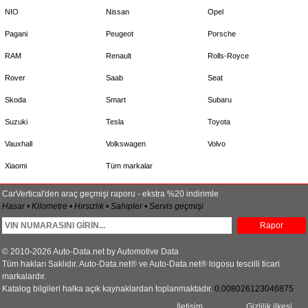
NIO
Nissan
Opel
Pagani
Peugeot
Porsche
RAM
Renault
Rolls-Royce
Rover
Saab
Seat
Skoda
Smart
Subaru
Suzuki
Tesla
Toyota
Vauxhall
Volkswagen
Volvo
Xiaomi
Tüm markalar
CarVertical'den araç geçmişi raporu - ekstra %20 indirimle
Hasar • Kilometre • Hırsızlık • Sahipler • Servis geçmişi
Rapor
© 2010-2026 Auto-Data.net by Automotive Data
Tüm hakları Saklıdır. Auto-Data.net® ve Auto-Data.net® logosu tescilli ticari
markalardır.
Katalog bilgileri halka açık kaynaklardan toplanmaktadır.
0.008026123046875
İletişim
Gizlilik ilkesi