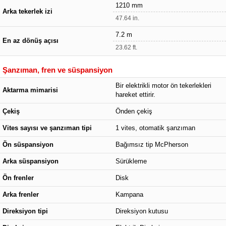
1210 mm
Arka tekerlek izi
47.64 in.
7.2 m
En az dönüş açısı
23.62 ft.
Şanzıman, fren ve süspansiyon
Bir elektrikli motor ön tekerlekleri
Aktarma mimarisi
hareket ettirir.
Çekiş
Önden çekiş
Vites sayısı ve şanzıman tipi
1 vites, otomatik şanzıman
Ön süspansiyon
Bağımsız tip McPherson
Arka süspansiyon
Sürükleme
Ön frenler
Disk
Arka frenler
Kampana
Direksiyon tipi
Direksiyon kutusu