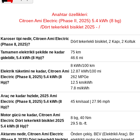
Anahtar özellikleri:
Citroen Ami Electric (Phase II, 2025) 5.4 kWh (8 bg)
/Dört tekerlekli bisiklet 2025 - /
Karoser tipi nedir, Citroen Ami Electric
Dört tekerlekli bisiklet, 2 Kapı, 2 Koltuk
(Phase II, 2025)?
Tamamen elektrikli şekilde ne kadar
75 km
gidebilir, 5.4 kWh (8 Hp)?
46.6 mi
8 kWh/100 km
Elektrik tüketimi ne kadar, Citroen Ami
12.87 kWh/100 mi
Electric (Phase II, 2025) 5.4 kWh (8
262 MPGe
Hp)?
12.5 km/kWh
7.8 mi/kWh
Araç ne kadar hızlıdır, 2025 Ami
Electric (Phase II, 2025) 5.4 kWh (8
45 km/saat | 27.96 mph
Hp)?
Motor gücü ne kadar, Citroen Ami
8 bg, 40 Nm
Electric Dört tekerlekli bisiklet 2025
29.5 lb.-ft.
5.4 kWh (8 Hp)?
Aktarımı nedir, Citroen Ami Electric
Önden çekiş. BEV (Elektrikli Araç). Bir
(Phase II, 2025) Dört tekerlekli bisiklet
elektrikli motor ön tekerlekleri hareket