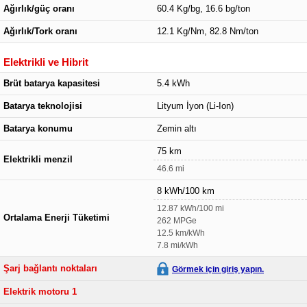
Ağırlık/güç oranı
60.4 Kg/bg, 16.6 bg/ton
Ağırlık/Tork oranı
12.1 Kg/Nm, 82.8 Nm/ton
Elektrikli ve Hibrit
Brüt batarya kapasitesi
5.4 kWh
Batarya teknolojisi
Lityum İyon (Li-Ion)
Batarya konumu
Zemin altı
75 km
Elektrikli menzil
46.6 mi
8 kWh/100 km
12.87 kWh/100 mi
Ortalama Enerji Tüketimi
262 MPGe
12.5 km/kWh
7.8 mi/kWh
Şarj bağlantı noktaları
Görmek için giriş yapın.
Elektrik motoru 1