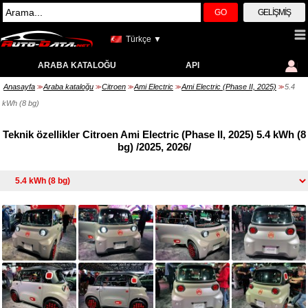
GO
GELIŞMIŞ
Türkçe ▼
ARABA KATALOĞU
API
Anasayfa
Araba kataloğu
Citroen
Ami Electric
Ami Electric (Phase II, 2025)
5.4
>>
>>
>>
>>
>>
kWh (8 bg)
Teknik özellikler Citroen Ami Electric (Phase II, 2025) 5.4 kWh (8
bg) /2025, 2026/