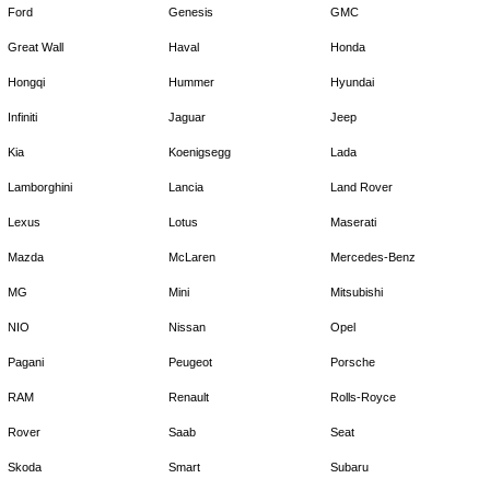
Ford
Genesis
GMC
Great Wall
Haval
Honda
Hongqi
Hummer
Hyundai
Infiniti
Jaguar
Jeep
Kia
Koenigsegg
Lada
Lamborghini
Lancia
Land Rover
Lexus
Lotus
Maserati
Mazda
McLaren
Mercedes-Benz
MG
Mini
Mitsubishi
NIO
Nissan
Opel
Pagani
Peugeot
Porsche
RAM
Renault
Rolls-Royce
Rover
Saab
Seat
Skoda
Smart
Subaru