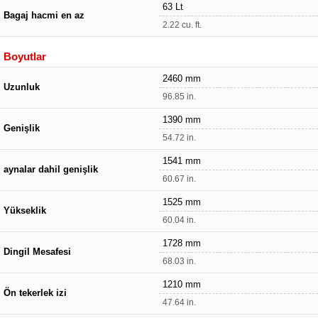
63 Lt
Bagaj hacmi en az
2.22 cu. ft.
Boyutlar
2460 mm
Uzunluk
96.85 in.
1390 mm
Genişlik
54.72 in.
1541 mm
aynalar dahil genişlik
60.67 in.
1525 mm
Yükseklik
60.04 in.
1728 mm
Dingil Mesafesi
68.03 in.
1210 mm
Ön tekerlek izi
47.64 in.