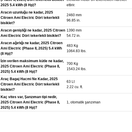
2025 5.4 kWh (8 Hp)?
ettirir.
Aracın uzunluğu ne kadar, 2025
2460 mm
Citroen Ami Electric Dört tekerlekli
96.85 in.
bisiklet?
Aracın genişliği ne kadar, 2025 Citroen
1390 mm
Ami Electric Dört tekerlekli bisiklet?
54.72 in.
Aracın ağırlığı ne kadar, 2025 Citroen
483 Kg
Ami Electric (Phase II, 2025) 5.4 kWh
1064.83 lbs.
(8 Hp)?
İzin verilen maksimum kütle ne kadar,
700 Kg
2025 Citroen Ami Electric (Phase II,
1543.24 lbs.
2025) 5.4 kWh (8 Hp)?
Araç Bagaj Hacmi Ne Kadar, 2025
63 Lt
Citroen Ami Electric Dört tekerlekli
2.22 cu. ft.
bisiklet?
Kaç vites var, Şanzıman tipi nedir,
2025 Citroen Ami Electric (Phase II,
1, otomatik şanzıman
2025) 5.4 kWh (8 Hp)?