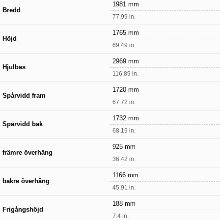
1981 mm
Bredd
77.99 in.
1765 mm
Höjd
69.49 in.
2969 mm
Hjulbas
116.89 in.
1720 mm
Spårvidd fram
67.72 in.
1732 mm
Spårvidd bak
68.19 in.
925 mm
främre överhäng
36.42 in.
1166 mm
bakre överhäng
45.91 in.
188 mm
Frigångshöjd
7.4 in.