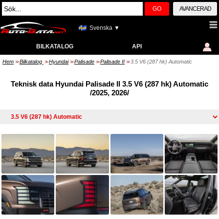
GO
AVANCERAD
Svenska ▼
BILKATALOG
API
Hem
Bilkatalog
Hyundai
Palisade
Palisade II
3.5 V6 (287 hk) Automatic
>>
>>
>>
>>
>>
Teknisk data Hyundai Palisade II 3.5 V6 (287 hk) Automatic
/2025, 2026/