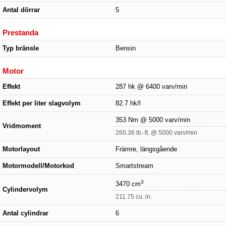
Antal dörrar
5
Prestanda
Typ bränsle
Bensin
Motor
Effekt
287 hk @ 6400 varv/min
Effekt per liter slagvolym
82.7 hk/l
353 Nm @ 5000 varv/min
Vridmoment
260.36 lb.-ft. @ 5000 varv/min
Motorlayout
Främre, längsgående
Motormodell/Motorkod
Smartstream
3
3470 cm
Cylindervolym
211.75 cu. in.
Antal cylindrar
6