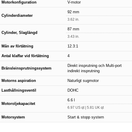
Motorkonfiguration
V-motor
92 mm
Cylinderdiameter
3.62 in.
87 mm
Cylinder, Slaglängd
3.43 in.
Mån av förtätning
12.3:1
Antal klaffar vid förtätning
4
Direkt insprutning och Multi-port
Bränsleinsprutningssystem
indirekt insprutning
Motorns aspiration
Naturligt sugmotor
Lasthållningsventil
DOHC
6.6 l
Motoroljekapacitet
6.97 US qt | 5.81 UK qt
Motorsystem
Start & stopp system