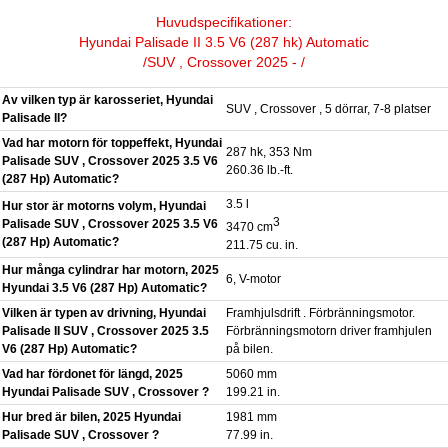
Huvudspecifikationer:
Hyundai Palisade II 3.5 V6 (287 hk) Automatic
/SUV , Crossover 2025 - /
Av vilken typ är karosseriet, Hyundai
SUV , Crossover , 5 dörrar, 7-8 platser
Palisade II?
Vad har motorn för toppeffekt, Hyundai
287 hk, 353 Nm
Palisade SUV , Crossover 2025 3.5 V6
260.36 lb.-ft.
(287 Hp) Automatic?
3.5 l
Hur stor är motorns volym, Hyundai
3
Palisade SUV , Crossover 2025 3.5 V6
3470 cm
(287 Hp) Automatic?
211.75 cu. in.
Hur många cylindrar har motorn, 2025
6, V-motor
Hyundai 3.5 V6 (287 Hp) Automatic?
Vilken är typen av drivning, Hyundai
Framhjulsdrift . Förbränningsmotor.
Palisade II SUV , Crossover 2025 3.5
Förbränningsmotorn driver framhjulen
V6 (287 Hp) Automatic?
på bilen.
Vad har fördonet för längd, 2025
5060 mm
Hyundai Palisade SUV , Crossover ?
199.21 in.
Hur bred är bilen, 2025 Hyundai
1981 mm
Palisade SUV , Crossover ?
77.99 in.