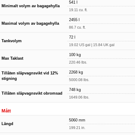
541 l
Minimalt volym av bagagehylla
19.11 cu. ft.
2455 l
Maximal volym av bagagehylla
86.7 cu. ft.
72 l
Tankvolym
19.02 US gal | 15.84 UK gal
100 kg
Max Taklast
220.46 lbs.
2268 kg
Tillåten släpvagnsvikt vid 12%
stigning
5000.08 lbs.
748 kg
Tillåten släpvagnsvikt obromsad
1649.06 lbs.
Mått
5060 mm
Längd
199.21 in.