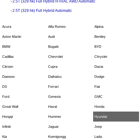
2.5T (329 hk) Full Hybrid HTRAC AWD Automatic
2.5T (329 hk) Full Hybrid Automatic
Acura
Alfa Romeo
Alpina
Aston Martin
Audi
Bentley
BMW
Bugatti
BYD
Cadillac
Chevrolet
Chrysler
Citroen
Cupra
Dacia
Daewoo
Daihatsu
Dodge
DS
Ferrari
Fiat
Ford
Genesis
GMC
Great Wall
Haval
Honda
Hongqi
Hummer
Hyundai
Infiniti
Jaguar
Jeep
Kia
Koenigsegg
Lada