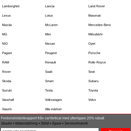
Lamborghini
Lancia
Land Rover
Lexus
Lotus
Maserati
Mazda
McLaren
Mercedes-Benz
MG
Mini
Mitsubishi
NIO
Nissan
Opel
Pagani
Peugeot
Porsche
RAM
Renault
Rolls-Royce
Rover
Saab
Seat
Skoda
Smart
Subaru
Suzuki
Tesla
Toyota
Vauxhall
Volkswagen
Volvo
Xiaomi
Alla märken
Fordonshistorikrapport från carVertical med ytterligare 20% rabatt
Skador • Mätarställning • Stöld • Ägare • Servicehistorik