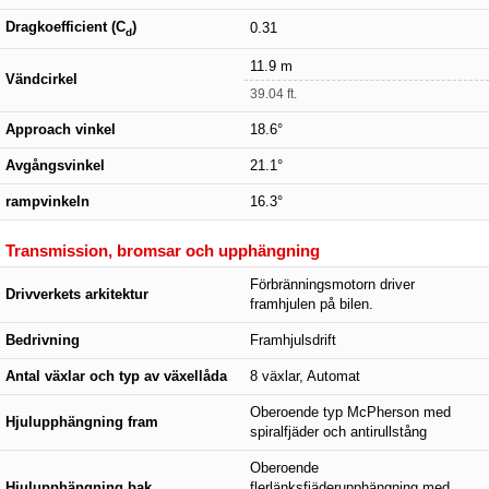
Dragkoefficient (C
)
0.31
d
11.9 m
Vändcirkel
39.04 ft.
Approach vinkel
18.6°
Avgångsvinkel
21.1°
rampvinkeln
16.3°
Transmission, bromsar och upphängning
Förbränningsmotorn driver
Drivverkets arkitektur
framhjulen på bilen.
Bedrivning
Framhjulsdrift
Antal växlar och typ av växellåda
8 växlar, Automat
Oberoende typ McPherson med
Hjulupphängning fram
spiralfjäder och antirullstång
Oberoende
Hjulupphängning bak
flerlänksfjäderupphängning med