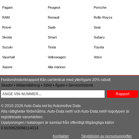
Pagani
Peugeot
Porsche
RAM
Renault
Rolls-Royce
Rover
Saab
Seat
Skoda
Smart
Subaru
Suzuki
Tesla
Toyota
Vauxhall
Volkswagen
Volvo
Xiaomi
Alla märken
Fordonshistorikrapport från carVertical med ytterligare 20% rabatt
Skador • Mätarställning • Stöld • Ägare • Servicehistorik
Rapport
© 2010-2026 Auto-Data.net by Automotive Data
Alla rättigheter förbehållna. Auto-Data.net® och Auto-Data.net®-logotypen är
registrerade varumärken.
Upplysningen I katalogen är samlad från offentligt tillgängliga källor
0.0030620098114014
Kontakter
Skyddning av personuppgifter