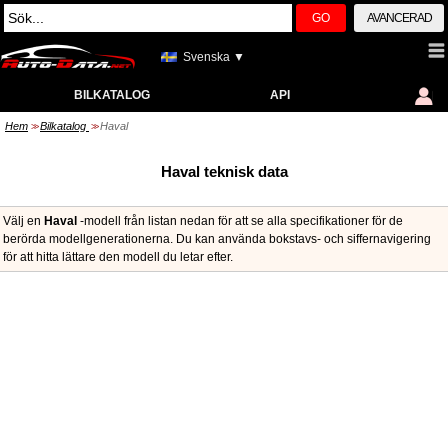
GO
AVANCERAD
Svenska ▼
BILKATALOG
API
Hem
Bilkatalog
Haval
>>
>>
Haval teknisk data
Välj en
Haval
-modell från listan nedan för att se alla specifikationer för de
berörda modellgenerationerna. Du kan använda bokstavs- och siffernavigering
för att hitta lättare den modell du letar efter.