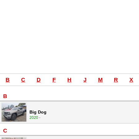
B
C
D
F
H
J
M
R
X
B
Big Dog
2020 -
C