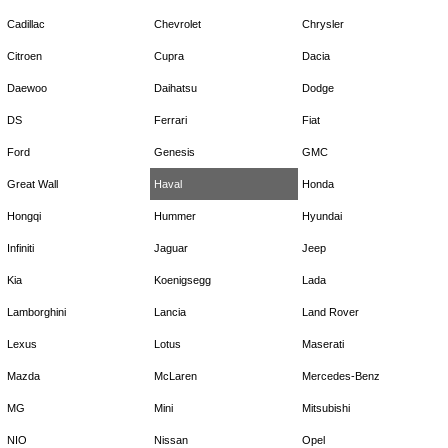
Cadillac
Chevrolet
Chrysler
Citroen
Cupra
Dacia
Daewoo
Daihatsu
Dodge
DS
Ferrari
Fiat
Ford
Genesis
GMC
Great Wall
Haval
Honda
Hongqi
Hummer
Hyundai
Infiniti
Jaguar
Jeep
Kia
Koenigsegg
Lada
Lamborghini
Lancia
Land Rover
Lexus
Lotus
Maserati
Mazda
McLaren
Mercedes-Benz
MG
Mini
Mitsubishi
NIO
Nissan
Opel