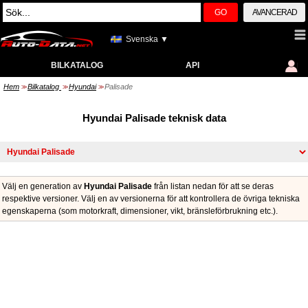
GO
AVANCERAD
Svenska ▼
BILKATALOG
API
Hem
Bilkatalog
Hyundai
Palisade
>>
>>
>>
Hyundai Palisade teknisk data
Välj en generation av
Hyundai Palisade
från listan nedan för att se deras
respektive versioner. Välj en av versionerna för att kontrollera de övriga tekniska
egenskaperna (som motorkraft, dimensioner, vikt, bränsleförbrukning etc.).