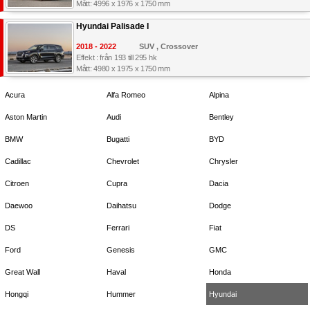
Mått: 4996 x 1976 x 1750 mm
Hyundai Palisade I
2018 - 2022
SUV , Crossover
Effekt : från 193 till 295 hk
Mått: 4980 x 1975 x 1750 mm
Acura
Alfa Romeo
Alpina
Aston Martin
Audi
Bentley
BMW
Bugatti
BYD
Cadillac
Chevrolet
Chrysler
Citroen
Cupra
Dacia
Daewoo
Daihatsu
Dodge
DS
Ferrari
Fiat
Ford
Genesis
GMC
Great Wall
Haval
Honda
Hongqi
Hummer
Hyundai