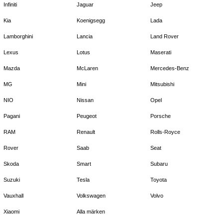
Infiniti
Jaguar
Jeep
Kia
Koenigsegg
Lada
Lamborghini
Lancia
Land Rover
Lexus
Lotus
Maserati
Mazda
McLaren
Mercedes-Benz
MG
Mini
Mitsubishi
NIO
Nissan
Opel
Pagani
Peugeot
Porsche
RAM
Renault
Rolls-Royce
Rover
Saab
Seat
Skoda
Smart
Subaru
Suzuki
Tesla
Toyota
Vauxhall
Volkswagen
Volvo
Xiaomi
Alla märken