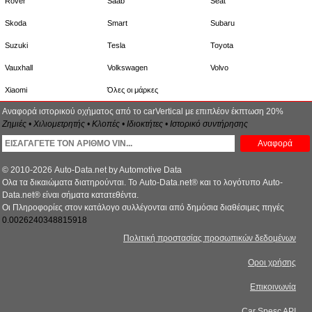
Rover
Saab
Seat
Skoda
Smart
Subaru
Suzuki
Tesla
Toyota
Vauxhall
Volkswagen
Volvo
Xiaomi
Όλες οι μάρκες
Αναφορά ιστορικού οχήματος από το carVertical με επιπλέον έκπτωση 20%
Ζημιές • Χιλιομετρητής • Κλοπές • Ιδιοκτήτες • Ιστορικό συντήρησης
Αναφορά
© 2010-2026 Auto-Data.net by Automotive Data
Ολα τα δικαιώματα διατηρούνται. Το Auto-Data.net® και το λογότυπο Auto-
Data.net® είναι σήματα κατατεθέντα.
Οι Πληροφορίες στον κατάλογο συλλέγονται από δημόσια διαθέσιμες πηγές
0.0026240348815918
Πολιτική προστασίας προσωπικών δεδομένων
Οροι χρήσης
Επικοινωνία
Car Spesc API