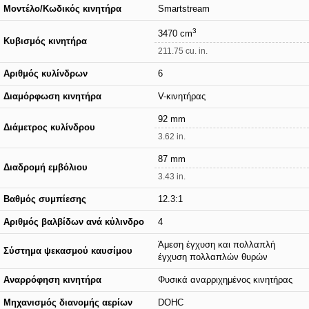
Μοντέλο/Κωδικός κινητήρα
Smartstream
3
3470 cm
Κυβισμός κινητήρα
211.75 cu. in.
Αριθμός κυλίνδρων
6
Διαμόρφωση κινητήρα
V-κινητήρας
92 mm
Διάμετρος κυλίνδρου
3.62 in.
87 mm
Διαδρομή εμβόλιου
3.43 in.
Βαθμός συμπίεσης
12.3:1
Αριθμός βαλβίδων ανά κύλινδρο
4
Άμεση έγχυση και πολλαπλή
Σύστημα ψεκασμού καυσίμου
έγχυση πολλαπλών θυρών
Αναρρόφηση κινητήρα
Φυσικά αναρριχημένος κινητήρας
Μηχανισμός διανομής αερίων
DOHC