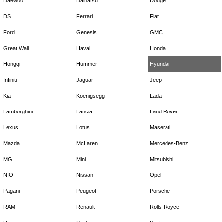
Daewoo
Daihatsu
Dodge
DS
Ferrari
Fiat
Ford
Genesis
GMC
Great Wall
Haval
Honda
Hongqi
Hummer
Hyundai
Infiniti
Jaguar
Jeep
Kia
Koenigsegg
Lada
Lamborghini
Lancia
Land Rover
Lexus
Lotus
Maserati
Mazda
McLaren
Mercedes-Benz
MG
Mini
Mitsubishi
NIO
Nissan
Opel
Pagani
Peugeot
Porsche
RAM
Renault
Rolls-Royce