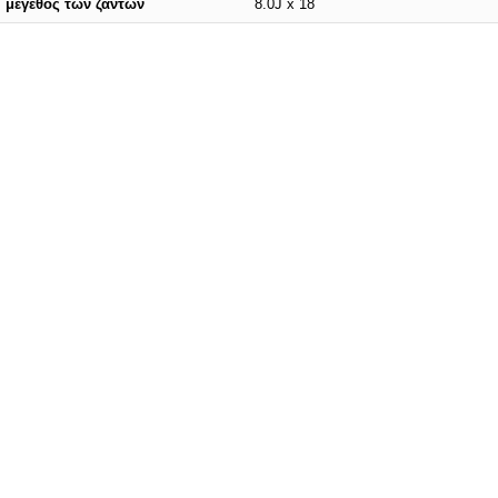
μέγεθος των ζάντων
8.0J x 18