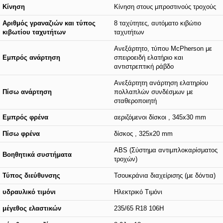
Κίνηση
Κίνηση στους μπροστινούς τροχούς
Αριθμός γραναζιών και τύπος
8 ταχύτητες, αυτόματο κιβώτιο
κιβωτίου ταχυτήτων
ταχυτήτων
Ανεξάρτητο, τύπου McPherson με
Εμπρός ανάρτηση
σπειροειδή ελατήριο και
αντιστρεπτική ράβδο
Ανεξάρτητη ανάρτηση ελατηρίου
Πίσω ανάρτηση
πολλαπλών συνδέσμων με
σταθεροποιητή
Εμπρός φρένα
αεριζόμενοι δίσκοι , 345x30 mm
Πίσω φρένα
δίσκος , 325x20 mm
ABS (Σύστημα αντιμπλοκαρίσματος
Βοηθητικά συστήματα
τροχών)
Τύπος διεύθυνσης
Τσουκράνια διαχείρισης (με δόντια)
υδραυλικό τιμόνι
Ηλεκτρικό Τιμόνι
μέγεθος ελαστικών
235/65 R18 106H