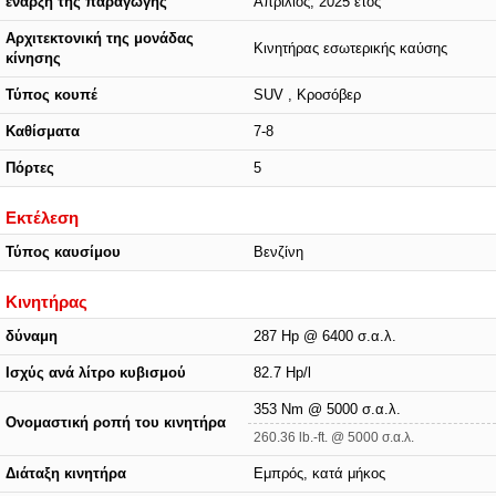
έναρξη της παραγωγής
Απρίλιος, 2025 έτος
Αρχιτεκτονική της μονάδας
Κινητήρας εσωτερικής καύσης
κίνησης
Τύπος κουπέ
SUV , Κροσόβερ
Καθίσματα
7-8
Πόρτες
5
Εκτέλεση
Τύπος καυσίμου
Βενζίνη
Κινητήρας
δύναμη
287 Hp @ 6400 σ.α.λ.
Ισχύς ανά λίτρο κυβισμού
82.7 Hp/l
353 Nm @ 5000 σ.α.λ.
Ονομαστική ροπή του κινητήρα
260.36 lb.-ft. @ 5000 σ.α.λ.
Διάταξη κινητήρα
Εμπρός, κατά μήκος