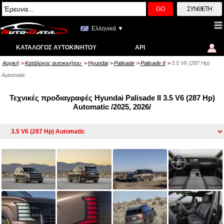
GO
ΣΎΝΘΕΤΗ
Ελληνικά ▼
ΚΑΤΆΛΟΓΟΣ ΑΥΤΟΚΙΝΉΤΟΥ
API
Αρχική
Κατάλογος αυτοκινήτου
Hyundai
Palisade
Palisade II
3.5 V6 (287 Hp)
>>
>>
>>
>>
>>
Automatic
Τεχνικές προδιαγραφές Hyundai Palisade II 3.5 V6 (287 Hp)
Automatic /2025, 2026/