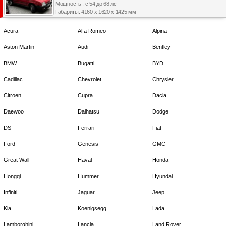
Мощность : с 54 до 68 лс
Габариты: 4160 x 1620 x 1425 мм
Acura
Alfa Romeo
Alpina
Aston Martin
Audi
Bentley
BMW
Bugatti
BYD
Cadillac
Chevrolet
Chrysler
Citroen
Cupra
Dacia
Daewoo
Daihatsu
Dodge
DS
Ferrari
Fiat
Ford
Genesis
GMC
Great Wall
Haval
Honda
Hongqi
Hummer
Hyundai
Infiniti
Jaguar
Jeep
Kia
Koenigsegg
Lada
Lamborghini
Lancia
Land Rover