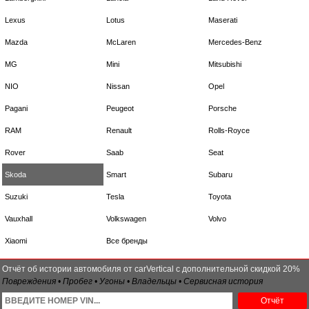
Lexus
Lotus
Maserati
Mazda
McLaren
Mercedes-Benz
MG
Mini
Mitsubishi
NIO
Nissan
Opel
Pagani
Peugeot
Porsche
RAM
Renault
Rolls-Royce
Rover
Saab
Seat
Skoda
Smart
Subaru
Suzuki
Tesla
Toyota
Vauxhall
Volkswagen
Volvo
Xiaomi
Все бренды
Отчёт об истории автомобиля от carVertical с дополнительной скидкой 20%
Повреждения • Пробег • Угоны • Владельцы • Сервисная история
Отчёт