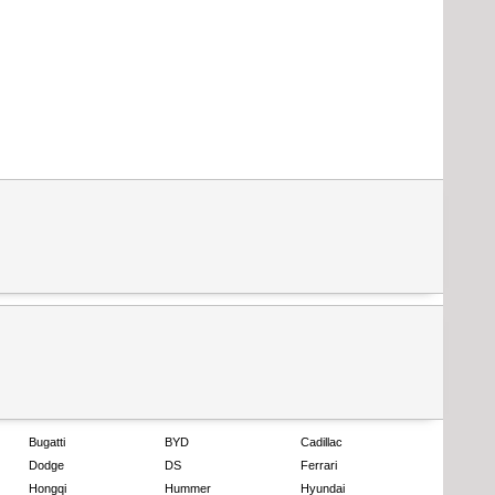
Bugatti
BYD
Cadillac
Dodge
DS
Ferrari
Hongqi
Hummer
Hyundai