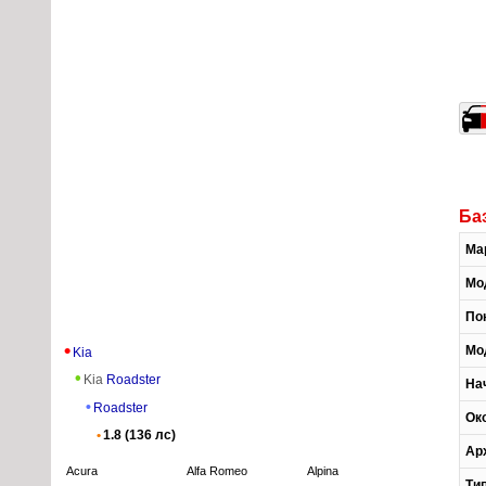
Ба
Ма
Мо
По
Мо
Kia
Kia
Roadster
На
Roadster
Ок
1.8 (136 лс)
Ар
Acura
Alfa Romeo
Alpina
Ти