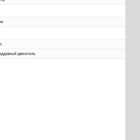
ин
с
аддувный двигатель