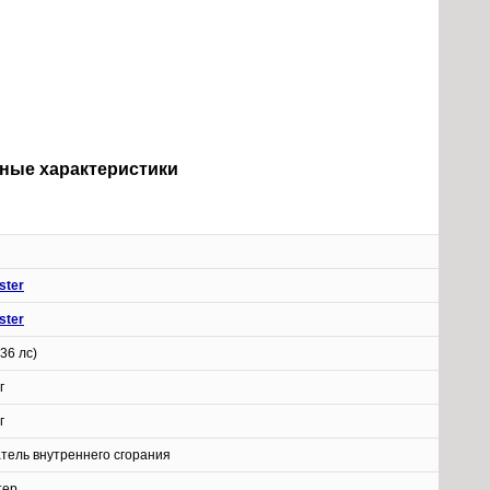
Полные характеристики
ster
ster
136 лс)
г
г
атель внутреннего сгорания
тер