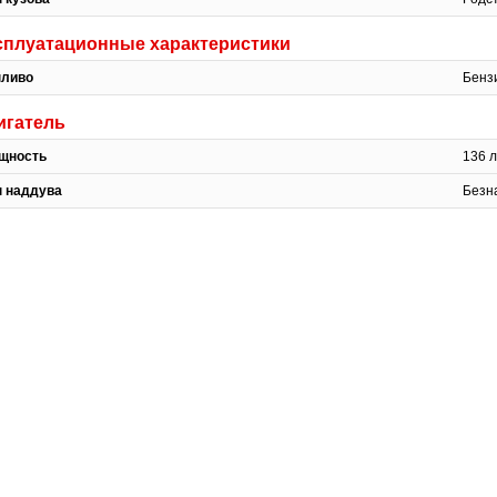
сплуатационные характеристики
пливо
Бенз
игатель
щность
136 л
п наддува
Безн