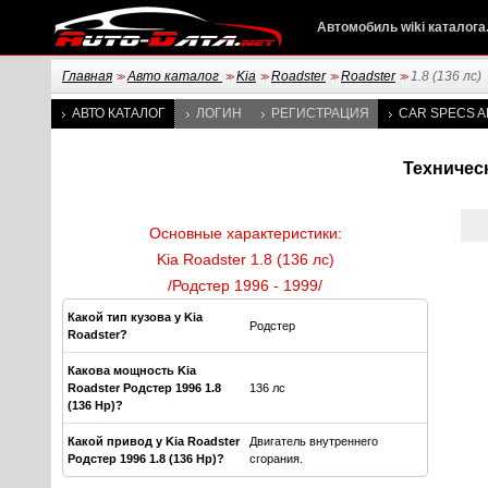
Автомобиль wiki каталога
Главная
Авто каталог
Kia
Roadster
Roadster
1.8 (136 лс)
>>
>>
>>
>>
>>
АВТО КАТАЛОГ
ЛОГИН
РЕГИСТРАЦИЯ
CAR SPECS A
Техническ
Основные характеристики:
Kia Roadster 1.8 (136 лс)
/Родстер 1996 - 1999/
Какой тип кузова у Kia
Родстер
Roadster?
Какова мощность Kia
Roadster Родстер 1996 1.8
136 лс
(136 Hp)?
Какой привод у Kia Roadster
Двигатель внутреннего
Родстер 1996 1.8 (136 Hp)?
сгорания.