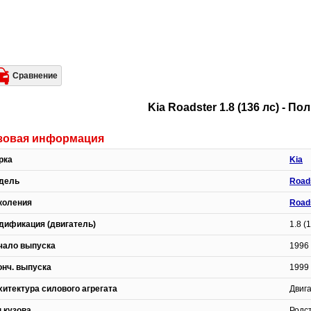
Сравнение
Kia Roadster 1.8 (136 лс) - 
зовая информация
рка
Kia
дель
Road
коления
Road
дификация (двигатель)
1.8 (
чало выпуска
1996 
онч. выпуска
1999 
хитектура силового агрегата
Двиг
п кузова
Родс