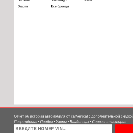
Vauxhall
Volkswagen
Volvo
Xiaomi
Все бренды
Отчёт об истории автомобиля от carVertical с дополнительной скидк
Повреждения • Пробег • Угоны • Владельцы • Сервисная история