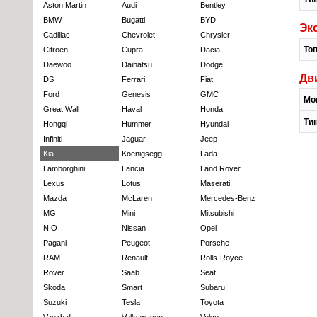
Aston Martin
Audi
Bentley
BMW
Bugatti
BYD
Эк
Cadillac
Chevrolet
Chrysler
То
Citroen
Cupra
Dacia
Daewoo
Daihatsu
Dodge
Дв
DS
Ferrari
Fiat
Ford
Genesis
GMC
Мо
Great Wall
Haval
Honda
Ти
Hongqi
Hummer
Hyundai
Infiniti
Jaguar
Jeep
Kia
Koenigsegg
Lada
Lamborghini
Lancia
Land Rover
Lexus
Lotus
Maserati
Mazda
McLaren
Mercedes-Benz
MG
Mini
Mitsubishi
NIO
Nissan
Opel
Pagani
Peugeot
Porsche
RAM
Renault
Rolls-Royce
Rover
Saab
Seat
Skoda
Smart
Subaru
Suzuki
Tesla
Toyota