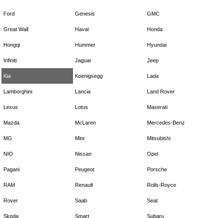
Ford
Genesis
GMC
Great Wall
Haval
Honda
Hongqi
Hummer
Hyundai
Infiniti
Jaguar
Jeep
Kia
Koenigsegg
Lada
Lamborghini
Lancia
Land Rover
Lexus
Lotus
Maserati
Mazda
McLaren
Mercedes-Benz
MG
Mini
Mitsubishi
NIO
Nissan
Opel
Pagani
Peugeot
Porsche
RAM
Renault
Rolls-Royce
Rover
Saab
Seat
Skoda
Smart
Subaru