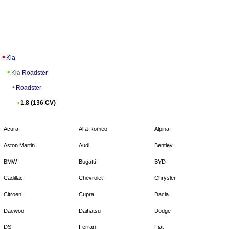
Kia
Kia
Roadster
Roadster
1.8 (136 CV)
Acura
Alfa Romeo
Alpina
Aston Martin
Audi
Bentley
BMW
Bugatti
BYD
Cadillac
Chevrolet
Chrysler
Citroen
Cupra
Dacia
Daewoo
Daihatsu
Dodge
DS
Ferrari
Fiat