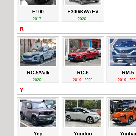
E100
E300/KiWi EV
2017 -
2020 -
R
RC-5/Valli
RC-6
RM-5
2020 -
2019 - 2021
2019 - 202
Y
Yep
Yunduo
Yunhai