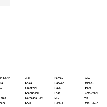
on Martin
Audi
Bentley
BMW
ra
Dacia
Daewoo
Daihatsu
C
Great Wall
Haval
Honda
Koenigsegg
Lada
Lamborghini
Laren
Mercedes-Benz
MG
Mini
sche
RAM
Renault
Rolls-Royce