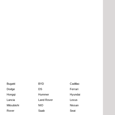
Bugatti
BYD
Cadillac
Dodge
DS
Ferrari
Hongqi
Hummer
Hyundai
Lancia
Land Rover
Lexus
Mitsubishi
NIO
Nissan
Rover
Saab
Seat