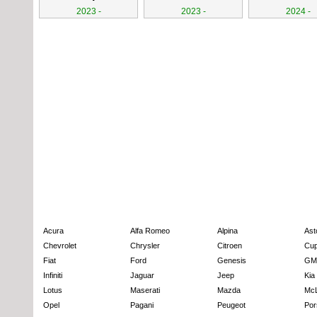
2023 -
2023 -
2024 -
Acura
Alfa Romeo
Alpina
Ast
Chevrolet
Chrysler
Citroen
Cup
Fiat
Ford
Genesis
GM
Infiniti
Jaguar
Jeep
Kia
Lotus
Maserati
Mazda
Mc
Opel
Pagani
Peugeot
Por