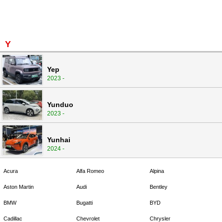
Y
Yep
2023 -
Yunduo
2023 -
Yunhai
2024 -
Acura
Alfa Romeo
Alpina
Aston Martin
Audi
Bentley
BMW
Bugatti
BYD
Cadillac
Chevrolet
Chrysler