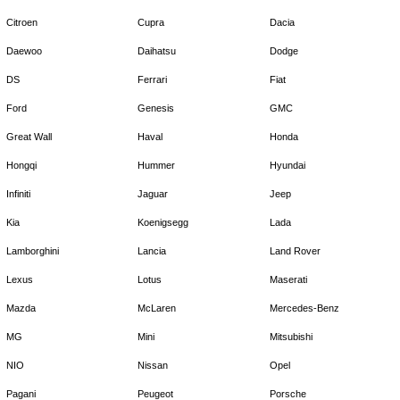
Citroen
Cupra
Dacia
Daewoo
Daihatsu
Dodge
DS
Ferrari
Fiat
Ford
Genesis
GMC
Great Wall
Haval
Honda
Hongqi
Hummer
Hyundai
Infiniti
Jaguar
Jeep
Kia
Koenigsegg
Lada
Lamborghini
Lancia
Land Rover
Lexus
Lotus
Maserati
Mazda
McLaren
Mercedes-Benz
MG
Mini
Mitsubishi
NIO
Nissan
Opel
Pagani
Peugeot
Porsche