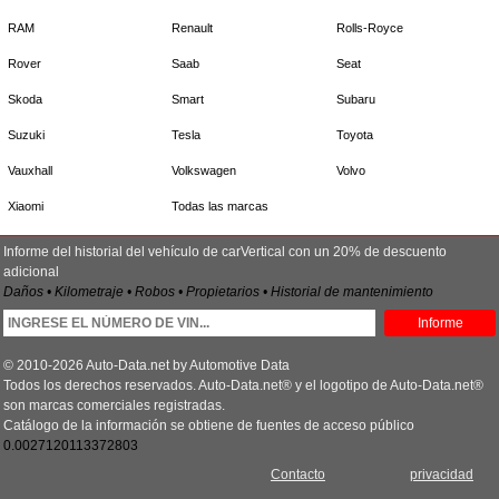
RAM
Renault
Rolls-Royce
Rover
Saab
Seat
Skoda
Smart
Subaru
Suzuki
Tesla
Toyota
Vauxhall
Volkswagen
Volvo
Xiaomi
Todas las marcas
Informe del historial del vehículo de carVertical con un 20% de descuento
adicional
Daños • Kilometraje • Robos • Propietarios • Historial de mantenimiento
Informe
© 2010-2026 Auto-Data.net by Automotive Data
Todos los derechos reservados. Auto-Data.net® y el logotipo de Auto-Data.net®
son marcas comerciales registradas.
Catálogo de la información se obtiene de fuentes de acceso público
0.0027120113372803
Contacto
privacidad