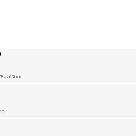
)
79 x 1872 mm
 mm