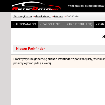
Wiki katalog samochodowy
Strona główna
Autokatalog
Nissan
Pathfinder
>>
>>
>>
AUTOKATALOG
ZALOGUJ SIĘ
ZAREJESTRUJ SIĘ
CAR 
S
Prosimy wybrać generację
Nissan Pathfinder
z poniższej listy, w celu
prosimy wybrać jedną z wersji.