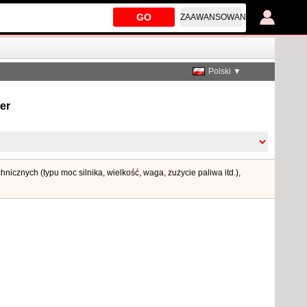
GO
ZAAWANSOWANE
Polski ▼
er
icznych (typu moc silnika, wielkość, waga, zużycie paliwa itd.),