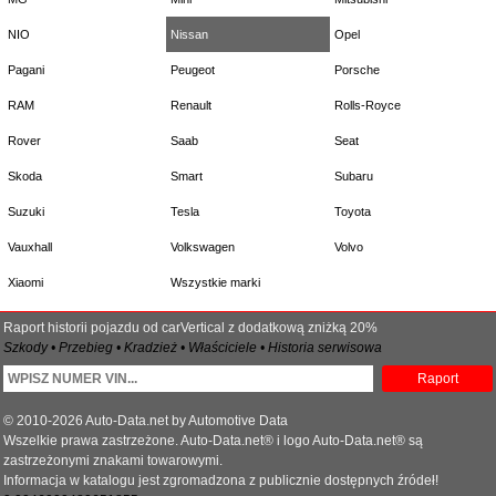
NIO
Nissan
Opel
Pagani
Peugeot
Porsche
RAM
Renault
Rolls-Royce
Rover
Saab
Seat
Skoda
Smart
Subaru
Suzuki
Tesla
Toyota
Vauxhall
Volkswagen
Volvo
Xiaomi
Wszystkie marki
Raport historii pojazdu od carVertical z dodatkową zniżką 20%
Szkody • Przebieg • Kradzież • Właściciele • Historia serwisowa
Raport
© 2010-2026 Auto-Data.net by Automotive Data
Wszelkie prawa zastrzeżone. Auto-Data.net® i logo Auto-Data.net® są
zastrzeżonymi znakami towarowymi.
Informacja w katalogu jest zgromadzona z publicznie dostępnych źródeł!