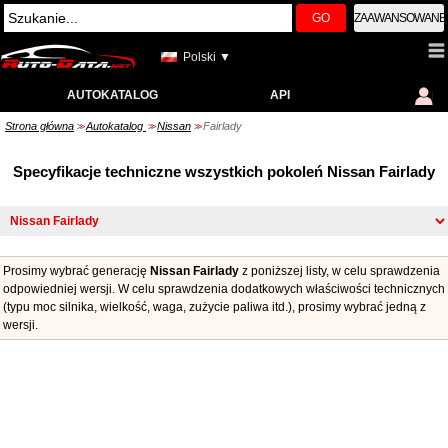
GO
ZAAWANSOWANE
Polski ▼
AUTOKATALOG
API
Strona główna
Autokatalog
Nissan
Fairlady
>>
>>
>>
Specyfikacje techniczne wszystkich pokoleń Nissan Fairlady
Prosimy wybrać generację
Nissan Fairlady
z poniższej listy, w celu sprawdzenia
odpowiedniej wersji. W celu sprawdzenia dodatkowych właściwości technicznych
(typu moc silnika, wielkość, waga, zużycie paliwa itd.), prosimy wybrać jedną z
wersji.