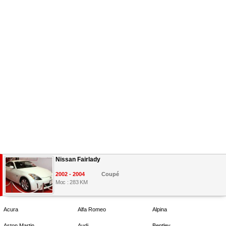
Nissan Fairlady
2002 - 2004
Coupé
Moc : 283 KM
Acura
Alfa Romeo
Alpina
Aston Martin
Audi
Bentley