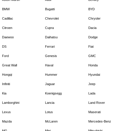
BMW
Bugatti
BYD
Cadillac
Chevrolet
Chrysler
Citroen
Cupra
Dacia
Daewoo
Daihatsu
Dodge
DS
Ferrari
Fiat
Ford
Genesis
GMC
Great Wall
Haval
Honda
Hongqi
Hummer
Hyundai
Infiniti
Jaguar
Jeep
Kia
Koenigsegg
Lada
Lamborghini
Lancia
Land Rover
Lexus
Lotus
Maserati
Mazda
McLaren
Mercedes-Benz
MG
Mini
Mitsubishi