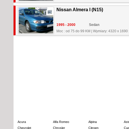
Nissan Almera I (N15)
1995 - 2000
Sedan
Moc : od 75 do 99 KM
|
Wymiary: 4320 x 1690
Acura
Alfa Romeo
Alpina
Ast
Chevrolet
Chrysler
Citroen
Cup