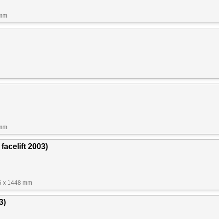
 mm
 mm
facelift 2003)
6 x 1448 mm
3)