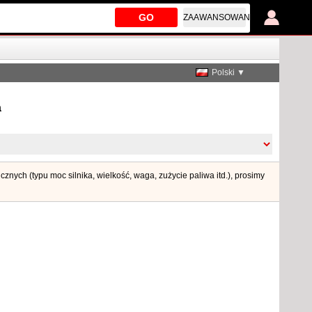
GO
ZAAWANSOWANE
Polski ▼
a
nych (typu moc silnika, wielkość, waga, zużycie paliwa itd.), prosimy