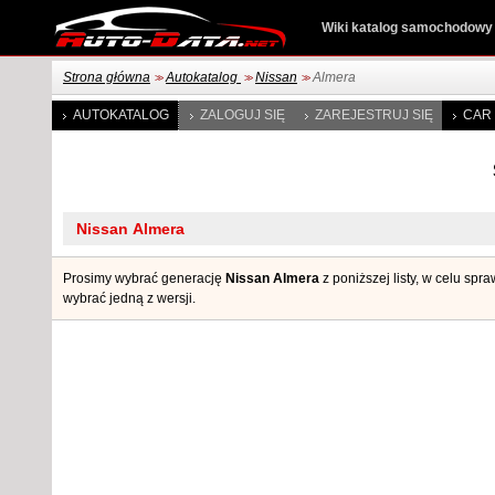
Wiki katalog samochodowy
Strona główna
Autokatalog
Nissan
Almera
>>
>>
>>
AUTOKATALOG
ZALOGUJ SIĘ
ZAREJESTRUJ SIĘ
CAR 
Prosimy wybrać generację
Nissan Almera
z poniższej listy, w celu sp
wybrać jedną z wersji.