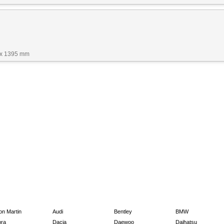
 x 1395 mm
on Martin
Audi
Bentley
BMW
ra
Dacia
Daewoo
Daihatsu