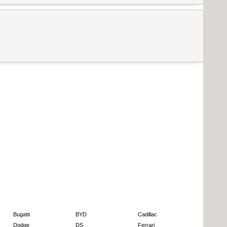
Bugatti
BYD
Cadillac
Dodge
DS
Ferrari