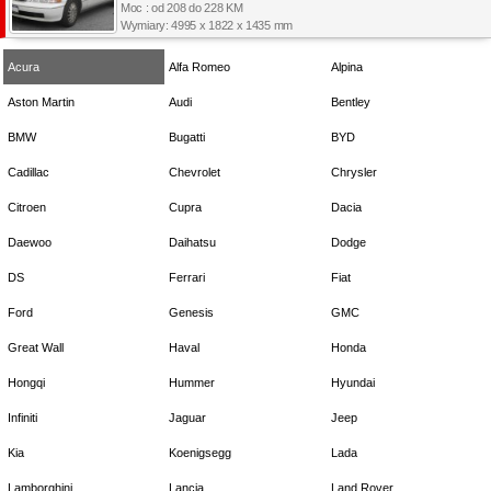
Moc : od 208 do 228 KM
Wymiary: 4995 x 1822 x 1435 mm
Acura
Alfa Romeo
Alpina
Aston Martin
Audi
Bentley
BMW
Bugatti
BYD
Cadillac
Chevrolet
Chrysler
Citroen
Cupra
Dacia
Daewoo
Daihatsu
Dodge
DS
Ferrari
Fiat
Ford
Genesis
GMC
Great Wall
Haval
Honda
Hongqi
Hummer
Hyundai
Infiniti
Jaguar
Jeep
Kia
Koenigsegg
Lada
Lamborghini
Lancia
Land Rover