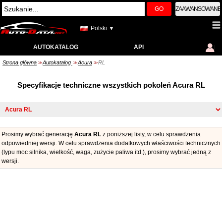
GO
ZAAWANSOWANE
Polski ▼
AUTOKATALOG
API
Strona główna
Autokatalog
Acura
RL
>>
>>
>>
Specyfikacje techniczne wszystkich pokoleń Acura RL
Prosimy wybrać generację
Acura RL
z poniższej listy, w celu sprawdzenia
odpowiedniej wersji. W celu sprawdzenia dodatkowych właściwości technicznych
(typu moc silnika, wielkość, waga, zużycie paliwa itd.), prosimy wybrać jedną z
wersji.