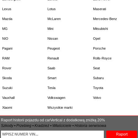
Lexus
Lotus
Maserati
Mazda
McLaren
Mercedes-Benz
MG
Mini
Mitsubishi
NIO
Nissan
Opel
Pagani
Peugeot
Porsche
RAM
Renault
Rolls-Royce
Rover
Saab
Seat
Skoda
Smart
Subaru
Suzuki
Tesla
Toyota
Vauxhall
Volkswagen
Volvo
Xiaomi
Wszystkie marki
Raport historii pojazdu od carVertical z dodatkową zniżką 20%
Szkody • Przebieg • Kradzież • Właściciele • Historia serwisowa
Raport