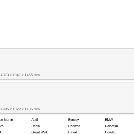
 4973 x 1847 x 1455 mm
 4995 x 1822 x 1435 mm
on Martin
Audi
Bentley
BMW
ra
Dacia
Daewoo
Daihatsu
C
Great Wall
Haval
Honda