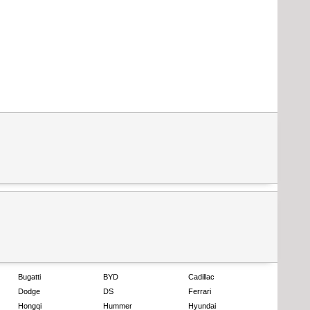
Bugatti
BYD
Cadillac
Dodge
DS
Ferrari
Hongqi
Hummer
Hyundai