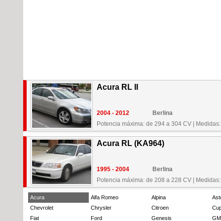
Acura RL II
2004 - 2012
Berlina
Potencia máxima: de 294 a 304 CV
|
Medidas:
Acura RL (KA964)
1995 - 2004
Berlina
Potencia máxima: de 208 a 228 CV
|
Medidas:
Acura
Alfa Romeo
Alpina
Ast
Chevrolet
Chrysler
Citroen
Cup
Fiat
Ford
Genesis
GM