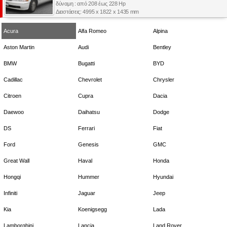
δύναμη : από 208 έως 228 Hp
Διαστάσεις: 4995 x 1822 x 1435 mm
Acura
Alfa Romeo
Alpina
Aston Martin
Audi
Bentley
BMW
Bugatti
BYD
Cadillac
Chevrolet
Chrysler
Citroen
Cupra
Dacia
Daewoo
Daihatsu
Dodge
DS
Ferrari
Fiat
Ford
Genesis
GMC
Great Wall
Haval
Honda
Hongqi
Hummer
Hyundai
Infiniti
Jaguar
Jeep
Kia
Koenigsegg
Lada
Lamborghini
Lancia
Land Rover