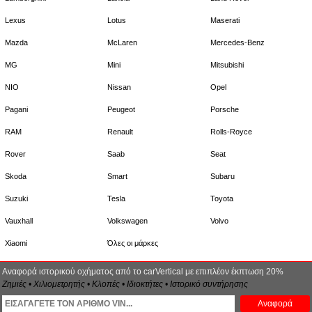
Lexus
Lotus
Maserati
Mazda
McLaren
Mercedes-Benz
MG
Mini
Mitsubishi
NIO
Nissan
Opel
Pagani
Peugeot
Porsche
RAM
Renault
Rolls-Royce
Rover
Saab
Seat
Skoda
Smart
Subaru
Suzuki
Tesla
Toyota
Vauxhall
Volkswagen
Volvo
Xiaomi
Όλες οι μάρκες
Αναφορά ιστορικού οχήματος από το carVertical με επιπλέον έκπτωση 20%
Ζημιές • Χιλιομετρητής • Κλοπές • Ιδιοκτήτες • Ιστορικό συντήρησης
Αναφορά