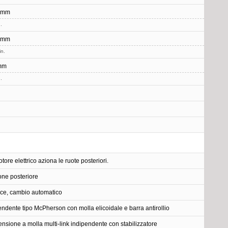
 mm
.
 mm
in.
mm
.
tore elettrico aziona le ruote posteriori.
one posteriore
ce, cambio automatico
endente tipo McPherson con molla elicoidale e barra antirollio
nsione a molla multi-link indipendente con stabilizzatore