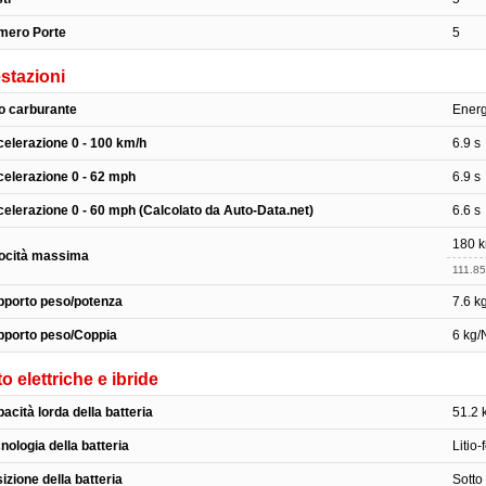
mero Porte
5
stazioni
o carburante
Energ
elerazione 0 - 100 km/h
6.9 s
elerazione 0 - 62 mph
6.9 s
elerazione 0 - 60 mph (Calcolato da Auto-Data.net)
6.6 s
180 
ocità massima
111.8
porto peso/potenza
7.6 k
pporto peso/Coppia
6 kg/
o elettriche e ibride
acità lorda della batteria
51.2
nologia della batteria
Litio
izione della batteria
Sotto