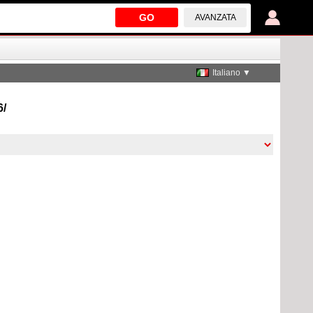
GO
AVANZATA
Italiano ▼
6/