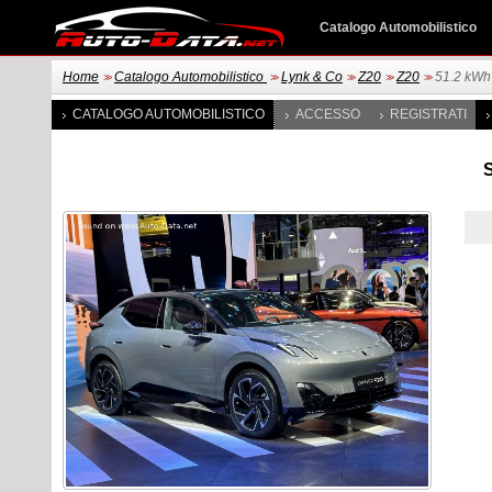
Catalogo Automobilistico
Home
Catalogo Automobilistico
Lynk & Co
Z20
Z20
51.2 kWh
>>
>>
>>
>>
>>
CATALOGO AUTOMOBILISTICO
ACCESSO
REGISTRATI
S