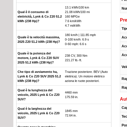
13.1 kWh/100 km
Nu
Qual è il consumo di
21.08 kWh/100 mi
elettricità, Lynk & Co Z20 51.2
160 MPGe
Pre
kWh (238 Hp)?
7.6 km/kWh
4.7 mi/kWh
Tip
180 km/h | 111.85 mph
Acc
Quale è la velocità massima,
0-100 km/h: 6.9 s
2025 Z20 51.2 kWh (238 Hp)?
0-60 mph: 6.6 s
Acc
Quale è la potenza del
Acc
238 CV, 300 Nm
motore, Lynk & Co Z20 SUV
221.27 lb.-ft.
2025 51.2 kWh (238 Hp)?
Vel
Che tipo di avviamento ha,
Trazione posteriore. BEV (Auto
Lynk & Co Z20 SUV 2025 51.2
elettrica). Un motore elettrico
Rap
kWh (238 Hp)?
aziona le ruote posteriori.
Ra
Qual è la lunghezza del
4460 mm
veicolo, 2025 Lynk & Co Z20
175.59 in.
Aut
SUV?
Cap
Qual è la larghezza del
1845 mm
veicolo, 2025 Lynk & Co Z20
72.64 in.
Tec
SUV?
Pos