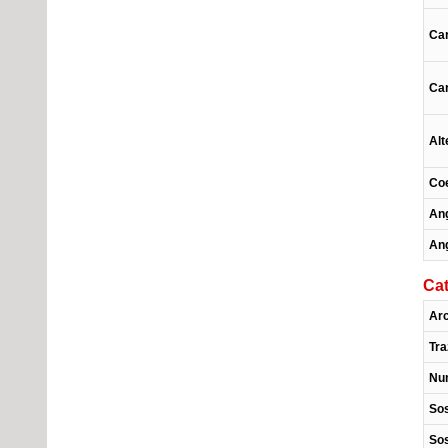
Car
Car
Alt
Coe
Ang
Ang
Cat
Arc
Tra
Num
Sos
Sos