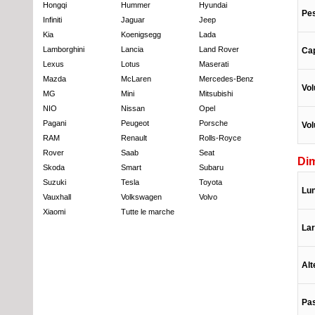
Hongqi
Hummer
Hyundai
Pe
Infiniti
Jaguar
Jeep
Kia
Koenigsegg
Lada
Lamborghini
Lancia
Land Rover
Cap
Lexus
Lotus
Maserati
Mazda
McLaren
Mercedes-Benz
Vol
MG
Mini
Mitsubishi
NIO
Nissan
Opel
Pagani
Peugeot
Porsche
Vol
RAM
Renault
Rolls-Royce
Rover
Saab
Seat
Di
Skoda
Smart
Subaru
Suzuki
Tesla
Toyota
Lu
Vauxhall
Volkswagen
Volvo
Xiaomi
Tutte le marche
La
Alt
Pa