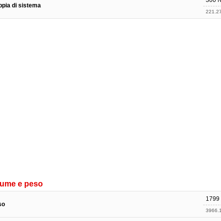
300 
pia di sistema
221.27 
lume e peso
1799
so
3966.1