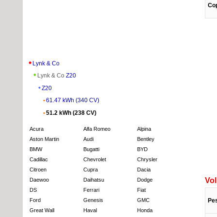
Cop
Lynk & Co
Lynk & Co
Z20
Z20
61.47 kWh (340 CV)
51.2 kWh (238 CV)
Acura
Alfa Romeo
Alpina
Aston Martin
Audi
Bentley
BMW
Bugatti
BYD
Cadillac
Chevrolet
Chrysler
Citroen
Cupra
Dacia
Vo
Daewoo
Daihatsu
Dodge
DS
Ferrari
Fiat
Pe
Ford
Genesis
GMC
Great Wall
Haval
Honda