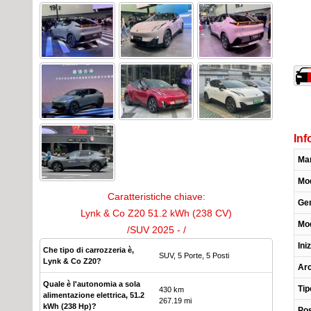
Inf
Ma
Mod
Caratteristiche chiave:
Ge
Lynk & Co Z20 51.2 kWh (238 CV)
Mod
/SUV 2025 - /
Ini
Che tipo di carrozzeria è,
SUV, 5 Porte, 5 Posti
Lynk & Co Z20?
Arc
Quale è l'autonomia a sola
Tip
430 km
alimentazione elettrica, 51.2
267.19 mi
kWh (238 Hp)?
Pos