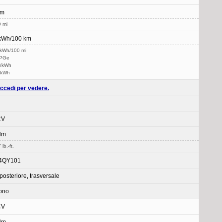
km
 mi
 kWh/100 km
 kWh/100 mi
MPGe
m/kWh
/kWh
ccedi per vedere.
CV
Nm
lb.-ft.
4QY101
posteriore, trasversale
ono
CV