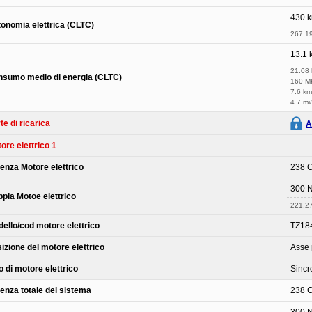
430 
onomia elettrica (CLTC)
267.19
13.1
21.08
sumo medio di energia (CLTC)
160 
7.6 k
4.7 mi
te di ricarica
A
ore elettrico 1
enza Motore elettrico
238 
300 
pia Motoe elettrico
221.27 
ello/cod motore elettrico
TZ18
izione del motore elettrico
Asse 
o di motore elettrico
Sincr
enza totale del sistema
238 