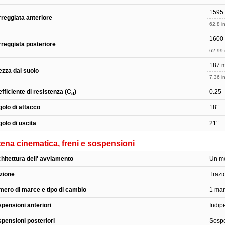
1595
reggiata anteriore
62.8 in
1600
reggiata posteriore
62.99 
187 
ezza dal suolo
7.36 in
fficiente di resistenza (C
)
0.25
d
olo di attacco
18°
olo di uscita
21°
ena cinematica, freni e sospensioni
hitettura dell' avviamento
Un mo
zione
Trazi
ero di marce e tipo di cambio
1 mar
pensioni anteriori
Indip
pensioni posteriori
Sospe