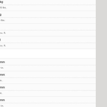
 kg
6 lbs.
g
 lbs.
u. ft.
l
u. ft.
 mm
 in.
 mm
in.
 mm
in.
 mm
 in.