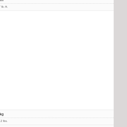
Nm
lb.-ft.
 kg
2 lbs.