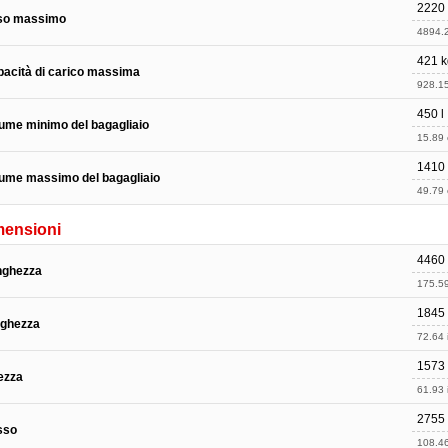
2220
so massimo
4894.2
421 k
acità di carico massima
928.15
450 l
ume minimo del bagagliaio
15.89 c
1410 
ume massimo del bagagliaio
49.79 c
mensioni
4460
nghezza
175.59
1845
rghezza
72.64 
1573
ezza
61.93 
2755
sso
108.46