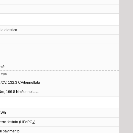
ia elettrica
km/h
5 mph
g/CV, 132.3 CV/tonnellata
Nm, 166.8 Nm/tonnellata
 kWh
-ferro-fosfato (LiFePO
)
4
 il pavimento