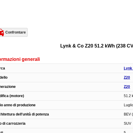
Confrontare
Lynk & Co Z20 51.2 kWh (238 CV)
ormazioni generali
rca
Lynk
ello
Z20
nerazione
Z20
ifica (motore)
51.2 
zio anno di produzione
Lugli
hitettura dell'unità di potenza
BEV (
o di carrozzeria
SUV
ti
5