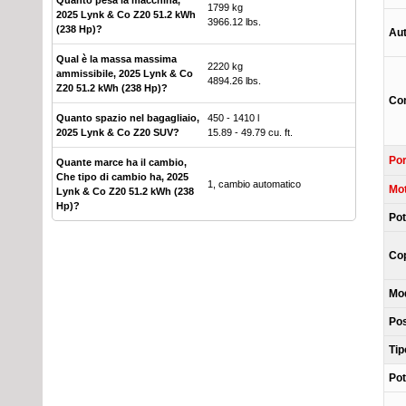
Quanto pesa la macchina,
1799 kg
2025 Lynk & Co Z20 51.2 kWh
3966.12 lbs.
(238 Hp)?
Aut
Qual è la massa massima
2220 kg
ammissibile, 2025 Lynk & Co
4894.26 lbs.
Z20 51.2 kWh (238 Hp)?
Con
Quanto spazio nel bagagliaio,
450 - 1410 l
2025 Lynk & Co Z20 SUV?
15.89 - 49.79 cu. ft.
Por
Quante marce ha il cambio,
Che tipo di cambio ha, 2025
1, cambio automatico
Mot
Lynk & Co Z20 51.2 kWh (238
Hp)?
Pot
Cop
Mod
Pos
Tip
Pot