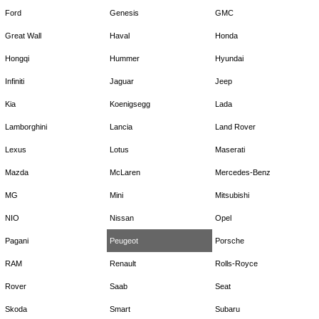
Ford
Genesis
GMC
Great Wall
Haval
Honda
Hongqi
Hummer
Hyundai
Infiniti
Jaguar
Jeep
Kia
Koenigsegg
Lada
Lamborghini
Lancia
Land Rover
Lexus
Lotus
Maserati
Mazda
McLaren
Mercedes-Benz
MG
Mini
Mitsubishi
NIO
Nissan
Opel
Pagani
Peugeot
Porsche
RAM
Renault
Rolls-Royce
Rover
Saab
Seat
Skoda
Smart
Subaru