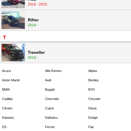
2010 - 2015
Rifter
2018 -
T
Traveller
2016 -
Acura
Alfa Romeo
Alpina
Aston Martin
Audi
Bentley
BMW
Bugatti
BYD
Cadillac
Chevrolet
Chrysler
Citroen
Cupra
Dacia
Daewoo
Daihatsu
Dodge
DS
Ferrari
Fiat