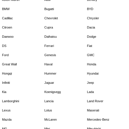
BMW
Bugatti
BYD
Cadillac
Chevrolet
Chrysler
Citroen
Cupra
Dacia
Daewoo
Daihatsu
Dodge
DS
Ferrari
Fiat
Ford
Genesis
GMC
Great Wall
Haval
Honda
Hongqi
Hummer
Hyundai
Infiniti
Jaguar
Jeep
Kia
Koenigsegg
Lada
Lamborghini
Lancia
Land Rover
Lexus
Lotus
Maserati
Mazda
McLaren
Mercedes-Benz
MG
Mini
Mitsubishi