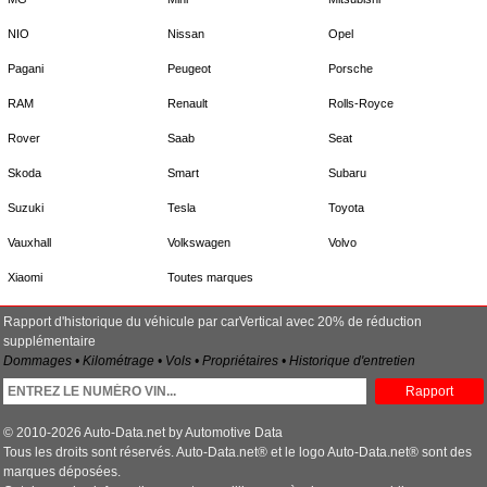
NIO
Nissan
Opel
Pagani
Peugeot
Porsche
RAM
Renault
Rolls-Royce
Rover
Saab
Seat
Skoda
Smart
Subaru
Suzuki
Tesla
Toyota
Vauxhall
Volkswagen
Volvo
Xiaomi
Toutes marques
Rapport d'historique du véhicule par carVertical avec 20% de réduction
supplémentaire
Dommages • Kilométrage • Vols • Propriétaires • Historique d'entretien
Rapport
© 2010-2026 Auto-Data.net by Automotive Data
Tous les droits sont réservés. Auto-Data.net® et le logo Auto-Data.net® sont des
marques déposées.