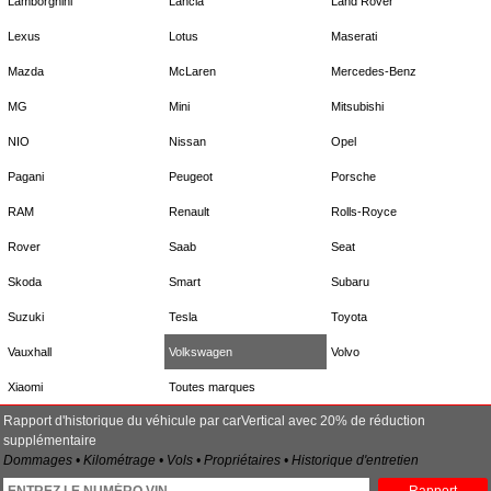
Lamborghini
Lancia
Land Rover
Lexus
Lotus
Maserati
Mazda
McLaren
Mercedes-Benz
MG
Mini
Mitsubishi
NIO
Nissan
Opel
Pagani
Peugeot
Porsche
RAM
Renault
Rolls-Royce
Rover
Saab
Seat
Skoda
Smart
Subaru
Suzuki
Tesla
Toyota
Vauxhall
Volkswagen
Volvo
Xiaomi
Toutes marques
Rapport d'historique du véhicule par carVertical avec 20% de réduction
supplémentaire
Dommages • Kilométrage • Vols • Propriétaires • Historique d'entretien
Rapport