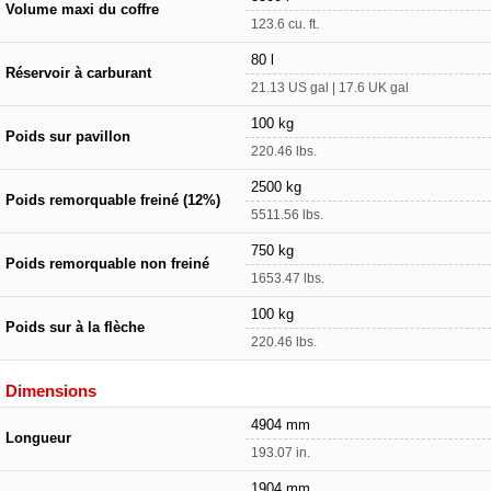
Volume maxi du coffre
123.6 cu. ft.
80 l
Réservoir à carburant
21.13 US gal | 17.6 UK gal
100 kg
Poids sur pavillon
220.46 lbs.
2500 kg
Poids remorquable freiné (12%)
5511.56 lbs.
750 kg
Poids remorquable non freiné
1653.47 lbs.
100 kg
Poids sur à la flèche
220.46 lbs.
Dimensions
4904 mm
Longueur
193.07 in.
1904 mm