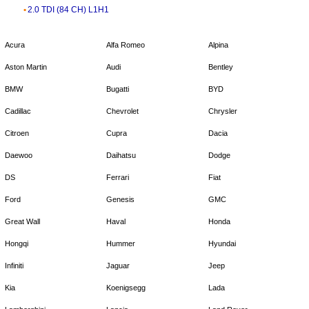
2.0 TDI (84 CH) L1H1
Acura
Alfa Romeo
Alpina
Aston Martin
Audi
Bentley
BMW
Bugatti
BYD
Cadillac
Chevrolet
Chrysler
Citroen
Cupra
Dacia
Daewoo
Daihatsu
Dodge
DS
Ferrari
Fiat
Ford
Genesis
GMC
Great Wall
Haval
Honda
Hongqi
Hummer
Hyundai
Infiniti
Jaguar
Jeep
Kia
Koenigsegg
Lada