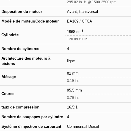
295.02 lb.-ft. @ 1500-2500 rpm
Disposition du moteur
Avant, transversal
Modèle de moteur/Code moteur
EA189 / CFCA
3
1968 cm
Cylindrée
120.09 cu. in.
Nombre de cylindres
4
Architecture des moteurs à
ligne
pistons
81 mm
Alésage
3.19 in.
95.5 mm
Course
3.76 in.
taux de compression
16.5:1
Nombre de soupapes par cylindre
4
Système d'injection de carburant
Commonrail Diesel