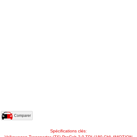
Comparer
Spécifications clés:
Volkswagen Transporter (T6) ProCab 2.0 TDI (180 CH) 4MOTION