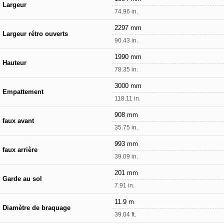
Largeur
74.96 in.
2297 mm
Largeur rétro ouverts
90.43 in.
1990 mm
Hauteur
78.35 in.
3000 mm
Empattement
118.11 in.
908 mm
faux avant
35.75 in.
993 mm
faux arrière
39.09 in.
201 mm
Garde au sol
7.91 in.
11.9 m
Diamètre de braquage
39.04 ft.