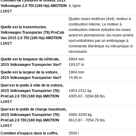
Combien de cylindres le moteur, 2015
Volkswagen 2.0 TDI (180 Hp) 4MOTION
4, ligne
L1H1?
Quatre roues motrices (4x4). moteur à
combustion interne. Le moteur à
Quelle est la transmission,
combustion interne entraîne les roues
Volkswagen Transporter (T6) ProCab
avant en permanence, les roues arrière
Van 2015 2.0 TDI (180 Hp) 4MOTION
sont entraînées par un embrayage à
L1H1?
commande électrique ou mécanique si
nécessaire.
Quelle est la longueur du véhicule,
4904 mm
2015 Volkswagen Transporter Van?
193.07 in.
Quelle est la largeur de la voiture,
1904 mm
2015 Volkswagen Transporter Van?
74.96 in.
Quel est le poids à vide de la voiture,
2015 Volkswagen Transporter (T6)
1953-2311 kg
ProCab 2.0 TDI (180 Hp) 4MOTION
4305.63 - 5094.88 lbs.
L1H1?
Quel est le poids de charge maximum,
2015 Volkswagen Transporter (T6)
3000-3200 kg
ProCab 2.0 TDI (180 Hp) 4MOTION
6613.87 - 7054.79 lbs.
L1H1?
Combien d'espace dans le coffre,
3500 l