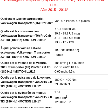
L1H1
/Van 2015 - 2016/
Quel est le type de carrosserie,
Van, 4-5 Portes, 5-6 places
Volkswagen Transporter (T6) ProCab?
7.6-7.9 l/100 km
Quelle est la consommation,
30.9 - 29.8 US mpg
Volkswagen Transporter (T6) ProCab
37.2 - 35.8 UK mpg
2.0 TDI (180 Hp) 4MOTION L1H1?
13.2 - 12.7 km/l
À quel point la voiture est-elle
199-208 g/km CO
2
ecologique, Volkswagen Transporter
Euro 5
2.0 TDI (180 Hp) 4MOTION L1H1?
Quelle est la vitesse de la voiture,
188 km/h | 116.82 mph
2015 Transporter (T6) ProCab 2.0 TDI
0-100 km/h: 10.4 s
(180 Hp) 4MOTION L1H1?
0-60 mph: 9.9 s
Quelle est la puissance de la voiture,
180 CH, 400 Nm
Volkswagen Transporter Van 2015 2.0
295.02 lb.-ft.
TDI (180 Hp) 4MOTION L1H1?
2.0 l
Quelle est la cylindrée du moteur,
3
Volkswagen Transporter Van 2015 2.0
1968 cm
TDI (180 Hp) 4MOTION L1H1?
120.09 cu. in.