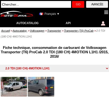
GO
AVANCÉE
Français ▼
AUTOCATALOG
API
Accueil
Autocatalog
Volkswagen
Transporter
Transporter (T6) ProCab
2.0 TDI
>>
>>
>>
>>
>>
(180 CH) 4MOTION L1H1
Fiche technique, consommation de carburant de Volkswagen
Transporter (T6) ProCab 2.0 TDI (180 CH) 4MOTION L1H1 /2015,
2016/