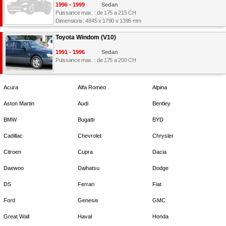
1996 - 1999
Sedan
Puissance max. : de 175 a 215 CH
Dimensions: 4845 x 1790 x 1395 mm
Toyota Windom (V10)
1991 - 1996
Sedan
Puissance max. : de 175 a 200 CH
Acura
Alfa Romeo
Alpina
Aston Martin
Audi
Bentley
BMW
Bugatti
BYD
Cadillac
Chevrolet
Chrysler
Citroen
Cupra
Dacia
Daewoo
Daihatsu
Dodge
DS
Ferrari
Fiat
Ford
Genesis
GMC
Great Wall
Haval
Honda