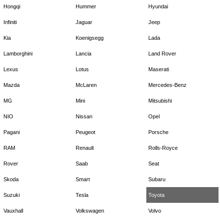
Hongqi
Hummer
Hyundai
Infiniti
Jaguar
Jeep
Kia
Koenigsegg
Lada
Lamborghini
Lancia
Land Rover
Lexus
Lotus
Maserati
Mazda
McLaren
Mercedes-Benz
MG
Mini
Mitsubishi
NIO
Nissan
Opel
Pagani
Peugeot
Porsche
RAM
Renault
Rolls-Royce
Rover
Saab
Seat
Skoda
Smart
Subaru
Suzuki
Tesla
Toyota
Vauxhall
Volkswagen
Volvo