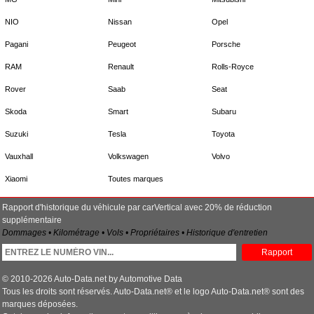
NIO
Nissan
Opel
Pagani
Peugeot
Porsche
RAM
Renault
Rolls-Royce
Rover
Saab
Seat
Skoda
Smart
Subaru
Suzuki
Tesla
Toyota
Vauxhall
Volkswagen
Volvo
Xiaomi
Toutes marques
Rapport d'historique du véhicule par carVertical avec 20% de réduction
supplémentaire
Dommages • Kilométrage • Vols • Propriétaires • Historique d'entretien
Rapport
© 2010-2026 Auto-Data.net by Automotive Data
Tous les droits sont réservés. Auto-Data.net® et le logo Auto-Data.net® sont des
marques déposées.