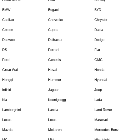
BMW
Bugatti
BYD
Cadillac
Chevrolet
Chrysler
Citroen
Cupra
Dacia
Daewoo
Daihatsu
Dodge
DS
Ferrari
Fiat
Ford
Genesis
GMC
Great Wall
Haval
Honda
Hongqi
Hummer
Hyundai
Infiniti
Jaguar
Jeep
Kia
Koenigsegg
Lada
Lamborghini
Lancia
Land Rover
Lexus
Lotus
Maserati
Mazda
McLaren
Mercedes-Benz
MG
Mini
Mitsubishi