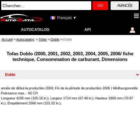
GO
AVANCÉE
Français ▼
AUTOCATALOG
API
Accueil
Autocatalog
Tofas
Doblo
Doblo
>>
>>
>>
>>
Tofas Doblo /2000, 2001, 2002, 2003, 2004, 2005, 2006/ fiche
technique, Consommation de carburant, Dimensions
année de début la production 2000; Fin de la période de production 2006
|
Minifourgonnette
Puissance max. : 65 CH
Longueur 4195 mm (165.16 in.); Largeur 1714 mm (67.48 in.); Hauteur 1800 mm (70.87
in.); Empattement 2566 mm (101.02 in.);