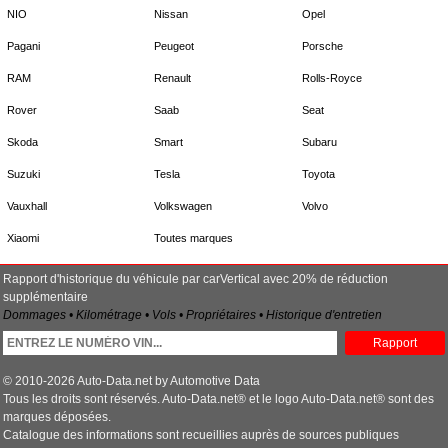
NIO
Nissan
Opel
Pagani
Peugeot
Porsche
RAM
Renault
Rolls-Royce
Rover
Saab
Seat
Skoda
Smart
Subaru
Suzuki
Tesla
Toyota
Vauxhall
Volkswagen
Volvo
Xiaomi
Toutes marques
Rapport d'historique du véhicule par carVertical avec 20% de réduction
supplémentaire
Dommages • Kilométrage • Vols • Propriétaires • Historique d'entretien
Rapport
© 2010-2026 Auto-Data.net by Automotive Data
Tous les droits sont réservés. Auto-Data.net® et le logo Auto-Data.net® sont des
marques déposées.
Catalogue des informations sont recueillies auprès de sources publiques