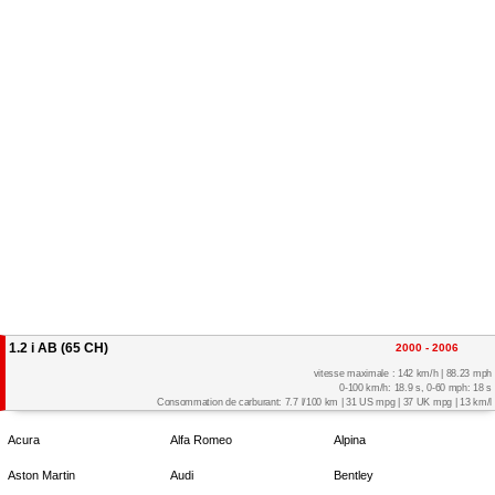
1.2 i AB (65 CH)
2000 - 2006
vitesse maximale : 142 km/h | 88.23 mph
0-100 km/h: 18.9 s, 0-60 mph: 18 s
Consommation de carburant: 7.7 l/100 km | 31 US mpg | 37 UK mpg | 13 km/l
Acura
Alfa Romeo
Alpina
Aston Martin
Audi
Bentley