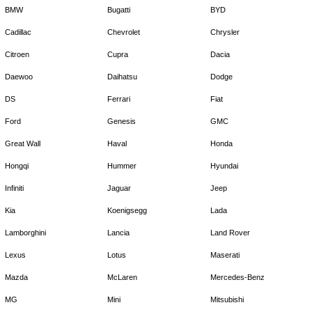
BMW
Bugatti
BYD
Cadillac
Chevrolet
Chrysler
Citroen
Cupra
Dacia
Daewoo
Daihatsu
Dodge
DS
Ferrari
Fiat
Ford
Genesis
GMC
Great Wall
Haval
Honda
Hongqi
Hummer
Hyundai
Infiniti
Jaguar
Jeep
Kia
Koenigsegg
Lada
Lamborghini
Lancia
Land Rover
Lexus
Lotus
Maserati
Mazda
McLaren
Mercedes-Benz
MG
Mini
Mitsubishi