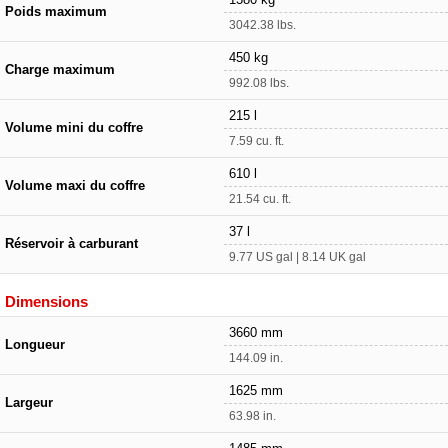
Poids maximum
3042.38 lbs.
450 kg
Charge maximum
992.08 lbs.
215 l
Volume mini du coffre
7.59 cu. ft.
610 l
Volume maxi du coffre
21.54 cu. ft.
37 l
Réservoir à carburant
9.77 US gal | 8.14 UK gal
Dimensions
3660 mm
Longueur
144.09 in.
1625 mm
Largeur
63.98 in.