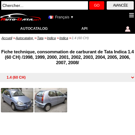
GO
AVANCÉE
Français ▼
AUTOCATALOG
API
Accueil
Autocatalog
Tata
Indica
Indica
1.4 (60 CH)
>>
>>
>>
>>
>>
Fiche technique, consommation de carburant de Tata Indica 1.4
(60 CH) /1998, 1999, 2000, 2001, 2002, 2003, 2004, 2005, 2006,
2007, 2008/