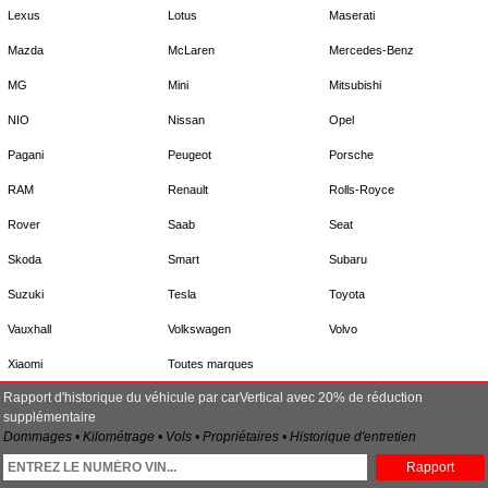
Lexus
Lotus
Maserati
Mazda
McLaren
Mercedes-Benz
MG
Mini
Mitsubishi
NIO
Nissan
Opel
Pagani
Peugeot
Porsche
RAM
Renault
Rolls-Royce
Rover
Saab
Seat
Skoda
Smart
Subaru
Suzuki
Tesla
Toyota
Vauxhall
Volkswagen
Volvo
Xiaomi
Toutes marques
Rapport d'historique du véhicule par carVertical avec 20% de réduction
supplémentaire
Dommages • Kilométrage • Vols • Propriétaires • Historique d'entretien
Rapport