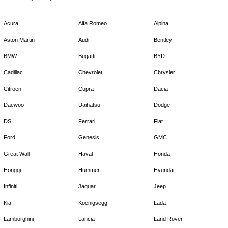
Acura
Alfa Romeo
Alpina
Aston Martin
Audi
Bentley
BMW
Bugatti
BYD
Cadillac
Chevrolet
Chrysler
Citroen
Cupra
Dacia
Daewoo
Daihatsu
Dodge
DS
Ferrari
Fiat
Ford
Genesis
GMC
Great Wall
Haval
Honda
Hongqi
Hummer
Hyundai
Infiniti
Jaguar
Jeep
Kia
Koenigsegg
Lada
Lamborghini
Lancia
Land Rover