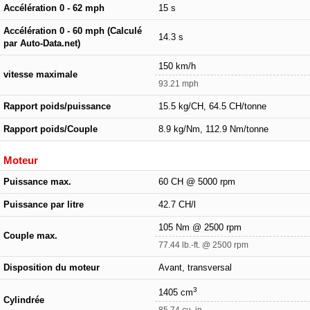
Accélération 0 - 62 mph
15 s
Accélération 0 - 60 mph (Calculé
14.3 s
par Auto-Data.net)
150 km/h
vitesse maximale
93.21 mph
Rapport poids/puissance
15.5 kg/CH, 64.5 CH/tonne
Rapport poids/Couple
8.9 kg/Nm, 112.9 Nm/tonne
Moteur
Puissance max.
60 CH @ 5000 rpm
Puissance par litre
42.7 CH/l
105 Nm @ 2500 rpm
Couple max.
77.44 lb.-ft. @ 2500 rpm
Disposition du moteur
Avant, transversal
3
1405 cm
Cylindrée
85.74 cu. in.