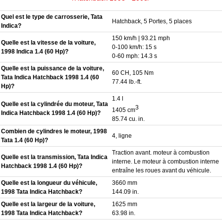
Quel est le type de carrosserie, Tata
Hatchback, 5 Portes, 5 places
Indica?
150 km/h | 93.21 mph
Quelle est la vitesse de la voiture,
0-100 km/h: 15 s
1998 Indica 1.4 (60 Hp)?
0-60 mph: 14.3 s
Quelle est la puissance de la voiture,
60 CH, 105 Nm
Tata Indica Hatchback 1998 1.4 (60
77.44 lb.-ft.
Hp)?
1.4 l
Quelle est la cylindrée du moteur, Tata
3
1405 cm
Indica Hatchback 1998 1.4 (60 Hp)?
85.74 cu. in.
Combien de cylindres le moteur, 1998
4, ligne
Tata 1.4 (60 Hp)?
Traction avant. moteur à combustion
Quelle est la transmission, Tata Indica
interne. Le moteur à combustion interne
Hatchback 1998 1.4 (60 Hp)?
entraîne les roues avant du véhicule.
Quelle est la longueur du véhicule,
3660 mm
1998 Tata Indica Hatchback?
144.09 in.
Quelle est la largeur de la voiture,
1625 mm
1998 Tata Indica Hatchback?
63.98 in.