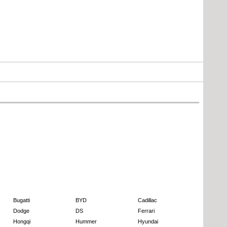
Bugatti
BYD
Cadillac
Dodge
DS
Ferrari
Hongqi
Hummer
Hyundai