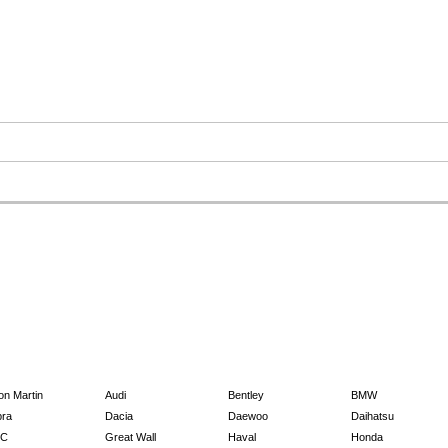
on Martin
Audi
Bentley
BMW
ra
Dacia
Daewoo
Daihatsu
C
Great Wall
Haval
Honda