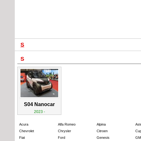
S
S
S04 Nanocar
2023 -
Acura
Alfa Romeo
Alpina
Ast
Chevrolet
Chrysler
Citroen
Cup
Fiat
Ford
Genesis
GM