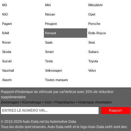
MG
Mini
Mitsubishi
NIO
Nissan
Opel
Pagani
Peugeot
Porsche
RAM
Renault
Rolls-Royce
Rover
Saab
Seat
Skoda
Smart
Subaru
Suzuki
Tesla
Toyota
Vauxhall
Volkswagen
Volvo
Xiaomi
Toutes marques
Rapport d'historique du véhicule par carVertical avec 20% de réduction
supplémentaire
Dommages • Kilométrage • Vols • Propriétaires • Historique d'entretien
Rapport
© 2010-2026 Auto-Data.net by Automotive Data
Tous les droits sont réservés. Auto-Data.net® et le logo Auto-Data.net® sont des