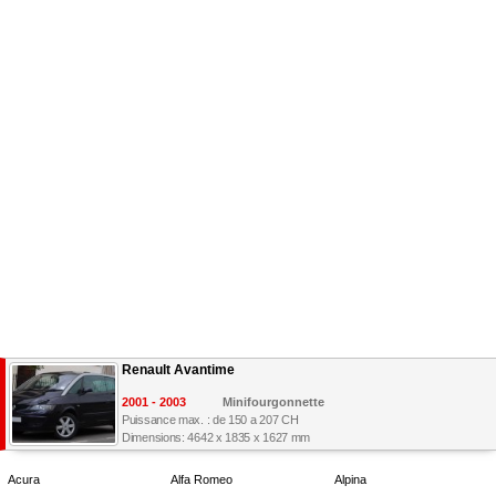
Renault Avantime
2001 - 2003
Minifourgonnette
Puissance max. : de 150 a 207 CH
Dimensions: 4642 x 1835 x 1627 mm
Acura
Alfa Romeo
Alpina