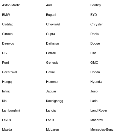
Aston Martin
Audi
Bentley
BMW
Bugatti
BYD
Cadillac
Chevrolet
Chrysler
Citroen
Cupra
Dacia
Daewoo
Daihatsu
Dodge
DS
Ferrari
Fiat
Ford
Genesis
GMC
Great Wall
Haval
Honda
Hongqi
Hummer
Hyundai
Infiniti
Jaguar
Jeep
Kia
Koenigsegg
Lada
Lamborghini
Lancia
Land Rover
Lexus
Lotus
Maserati
Mazda
McLaren
Mercedes-Benz