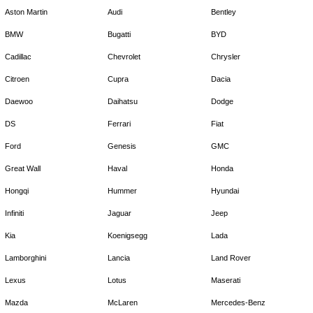
Aston Martin
Audi
Bentley
BMW
Bugatti
BYD
Cadillac
Chevrolet
Chrysler
Citroen
Cupra
Dacia
Daewoo
Daihatsu
Dodge
DS
Ferrari
Fiat
Ford
Genesis
GMC
Great Wall
Haval
Honda
Hongqi
Hummer
Hyundai
Infiniti
Jaguar
Jeep
Kia
Koenigsegg
Lada
Lamborghini
Lancia
Land Rover
Lexus
Lotus
Maserati
Mazda
McLaren
Mercedes-Benz