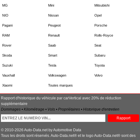
MG
Mini
Mitsubishi
NIO
Nissan
Opel
Pagani
Peugeot
Porsche
RAM
Renault
Rolls-Royce
Rover
Saab
Seat
Skoda
Smart
Subaru
Suzuki
Tesla
Toyota
Vauxhall
Volkswagen
Volvo
Xiaomi
Toutes marques
Rapport d'historique du véhicule par carVertical avec 20% de réduction
supplémentaire
Dommages • Kilométrage • Vols • Propriétaires • Historique d'entretien
Rapport
© 2010-2026 Auto-Data.net by Automotive Data
Tous les droits sont réservés. Auto-Data.net® et le logo Auto-Data.net® sont des