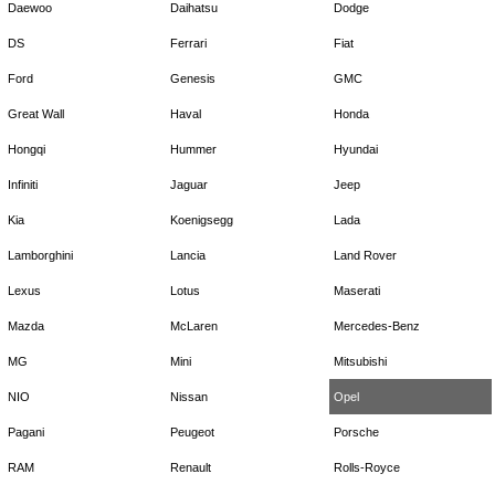
Daewoo
Daihatsu
Dodge
DS
Ferrari
Fiat
Ford
Genesis
GMC
Great Wall
Haval
Honda
Hongqi
Hummer
Hyundai
Infiniti
Jaguar
Jeep
Kia
Koenigsegg
Lada
Lamborghini
Lancia
Land Rover
Lexus
Lotus
Maserati
Mazda
McLaren
Mercedes-Benz
MG
Mini
Mitsubishi
NIO
Nissan
Opel
Pagani
Peugeot
Porsche
RAM
Renault
Rolls-Royce