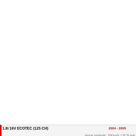
1.8i 16V ECOTEC (125 CH)
2004 - 2009
vitesse maximale : 204 km/h | 126.76 mph