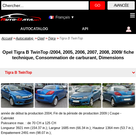
GO
AVANCÉE
Français ▼
AUTOCATALOG
API
Accueil
Autocatalog
Opel
Tigra
Tigra B TwinTop
>>
>>
>>
>>
Opel Tigra B TwinTop /2004, 2005, 2006, 2007, 2008, 2009/ fiche
technique, Consommation de carburant, Dimensions
année de début la production 2004; Fin de la période de production 2009
|
Coupe -
Cabriolet
Puissance max. : de 70 CH a 125 CH
Longueur 3921 mm (154.37 in.); Largeur 1685 mm (66.34 in.); Hauteur 1364 mm (53.7 in.);
Empattement 2491 mm (98.07 in.);