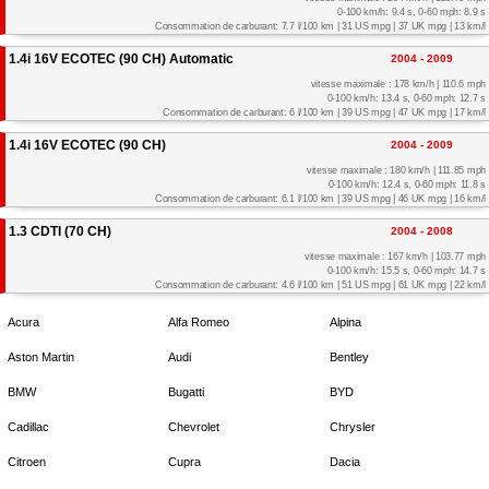
0-100 km/h: 9.4 s, 0-60 mph: 8.9 s
Consommation de carburant: 7.7 l/100 km | 31 US mpg | 37 UK mpg | 13 km/l
1.4i 16V ECOTEC (90 CH) Automatic
2004 - 2009
vitesse maximale : 178 km/h | 110.6 mph
0-100 km/h: 13.4 s, 0-60 mph: 12.7 s
Consommation de carburant: 6 l/100 km | 39 US mpg | 47 UK mpg | 17 km/l
1.4i 16V ECOTEC (90 CH)
2004 - 2009
vitesse maximale : 180 km/h | 111.85 mph
0-100 km/h: 12.4 s, 0-60 mph: 11.8 s
Consommation de carburant: 6.1 l/100 km | 39 US mpg | 46 UK mpg | 16 km/l
1.3 CDTI (70 CH)
2004 - 2008
vitesse maximale : 167 km/h | 103.77 mph
0-100 km/h: 15.5 s, 0-60 mph: 14.7 s
Consommation de carburant: 4.6 l/100 km | 51 US mpg | 61 UK mpg | 22 km/l
Acura
Alfa Romeo
Alpina
Aston Martin
Audi
Bentley
BMW
Bugatti
BYD
Cadillac
Chevrolet
Chrysler
Citroen
Cupra
Dacia