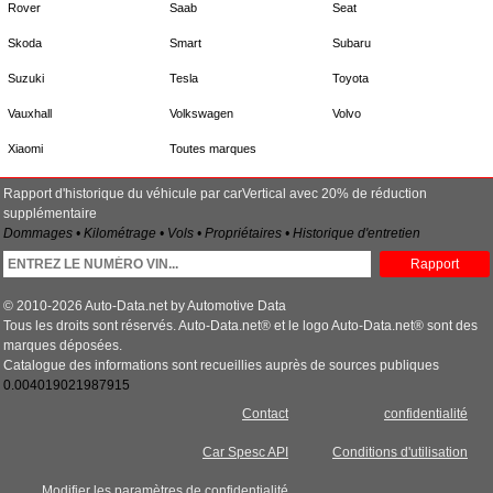
Rover
Saab
Seat
Skoda
Smart
Subaru
Suzuki
Tesla
Toyota
Vauxhall
Volkswagen
Volvo
Xiaomi
Toutes marques
Rapport d'historique du véhicule par carVertical avec 20% de réduction
supplémentaire
Dommages • Kilométrage • Vols • Propriétaires • Historique d'entretien
Rapport
© 2010-2026 Auto-Data.net by Automotive Data
Tous les droits sont réservés. Auto-Data.net® et le logo Auto-Data.net® sont des
marques déposées.
Catalogue des informations sont recueillies auprès de sources publiques
0.004019021987915
Contact
confidentialité
Car Spesc API
Conditions d'utilisation
Modifier les paramètres de confidentialité