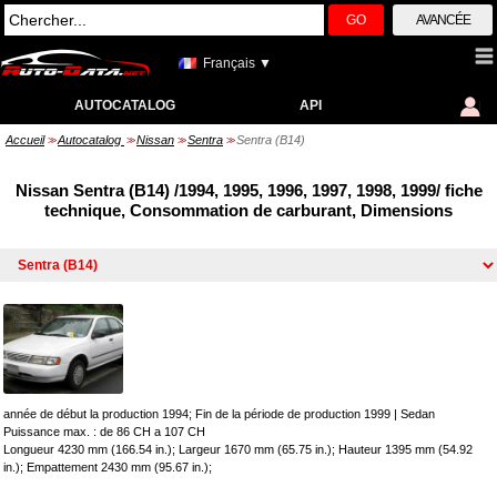
GO
AVANCÉE
Français ▼
AUTOCATALOG
API
Accueil
Autocatalog
Nissan
Sentra
Sentra (B14)
>>
>>
>>
>>
Nissan Sentra (B14) /1994, 1995, 1996, 1997, 1998, 1999/ fiche
technique, Consommation de carburant, Dimensions
année de début la production 1994; Fin de la période de production 1999
|
Sedan
Puissance max. : de 86 CH a 107 CH
Longueur 4230 mm (166.54 in.); Largeur 1670 mm (65.75 in.); Hauteur 1395 mm (54.92
in.); Empattement 2430 mm (95.67 in.);