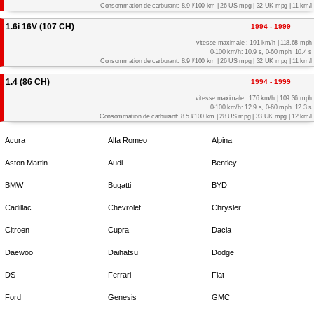
Consommation de carburant: 8.9 l/100 km | 26 US mpg | 32 UK mpg | 11 km/l
1.6i 16V (107 CH)
1994 - 1999
vitesse maximale : 191 km/h | 118.68 mph
0-100 km/h: 10.9 s, 0-60 mph: 10.4 s
Consommation de carburant: 8.9 l/100 km | 26 US mpg | 32 UK mpg | 11 km/l
1.4 (86 CH)
1994 - 1999
vitesse maximale : 176 km/h | 109.36 mph
0-100 km/h: 12.9 s, 0-60 mph: 12.3 s
Consommation de carburant: 8.5 l/100 km | 28 US mpg | 33 UK mpg | 12 km/l
Acura
Alfa Romeo
Alpina
Aston Martin
Audi
Bentley
BMW
Bugatti
BYD
Cadillac
Chevrolet
Chrysler
Citroen
Cupra
Dacia
Daewoo
Daihatsu
Dodge
DS
Ferrari
Fiat
Ford
Genesis
GMC