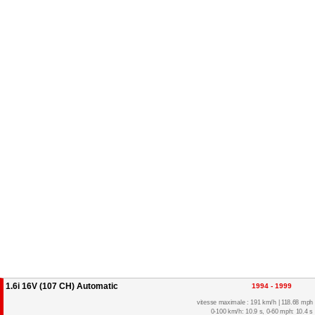
1.6i 16V (107 CH) Automatic
1994 - 1999
vitesse maximale : 191 km/h | 118.68 mph
0-100 km/h: 10.9 s, 0-60 mph: 10.4 s