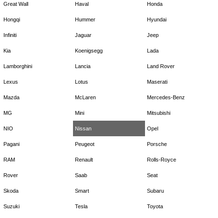
Great Wall
Haval
Honda
Hongqi
Hummer
Hyundai
Infiniti
Jaguar
Jeep
Kia
Koenigsegg
Lada
Lamborghini
Lancia
Land Rover
Lexus
Lotus
Maserati
Mazda
McLaren
Mercedes-Benz
MG
Mini
Mitsubishi
NIO
Nissan
Opel
Pagani
Peugeot
Porsche
RAM
Renault
Rolls-Royce
Rover
Saab
Seat
Skoda
Smart
Subaru
Suzuki
Tesla
Toyota