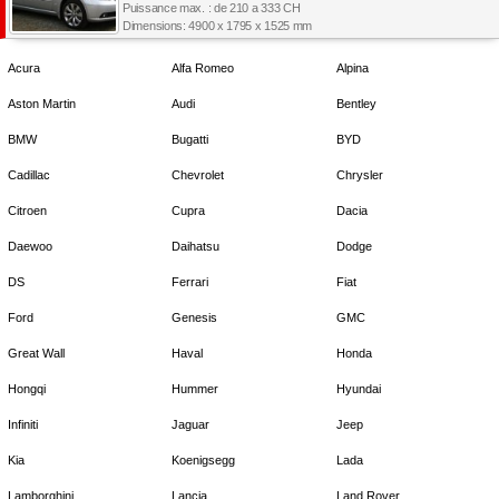
Puissance max. : de 210 a 333 CH
Dimensions: 4900 x 1795 x 1525 mm
Acura
Alfa Romeo
Alpina
Aston Martin
Audi
Bentley
BMW
Bugatti
BYD
Cadillac
Chevrolet
Chrysler
Citroen
Cupra
Dacia
Daewoo
Daihatsu
Dodge
DS
Ferrari
Fiat
Ford
Genesis
GMC
Great Wall
Haval
Honda
Hongqi
Hummer
Hyundai
Infiniti
Jaguar
Jeep
Kia
Koenigsegg
Lada
Lamborghini
Lancia
Land Rover