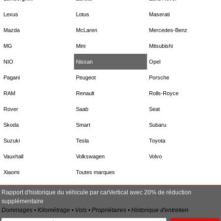
Lexus
Lotus
Maserati
Mazda
McLaren
Mercedes-Benz
MG
Mini
Mitsubishi
NIO
Nissan
Opel
Pagani
Peugeot
Porsche
RAM
Renault
Rolls-Royce
Rover
Saab
Seat
Skoda
Smart
Subaru
Suzuki
Tesla
Toyota
Vauxhall
Volkswagen
Volvo
Xiaomi
Toutes marques
Rapport d'historique du véhicule par carVertical avec 20% de réduction
supplémentaire
Dommages • Kilométrage • Vols • Propriétaires • Historique d'entretien