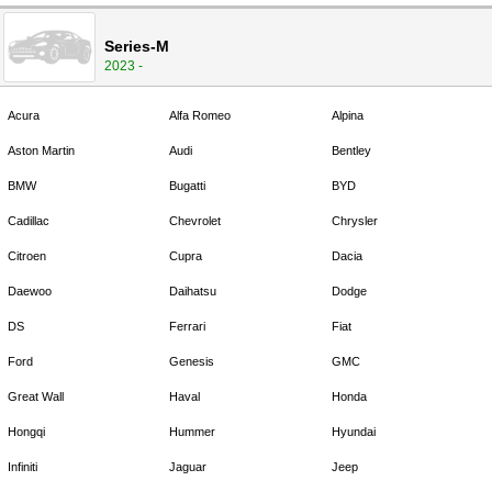
Series-M
2023 -
Acura
Alfa Romeo
Alpina
Aston Martin
Audi
Bentley
BMW
Bugatti
BYD
Cadillac
Chevrolet
Chrysler
Citroen
Cupra
Dacia
Daewoo
Daihatsu
Dodge
DS
Ferrari
Fiat
Ford
Genesis
GMC
Great Wall
Haval
Honda
Hongqi
Hummer
Hyundai
Infiniti
Jaguar
Jeep