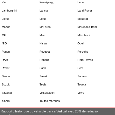
Kia
Koenigsegg
Lada
Lamborghini
Lancia
Land Rover
Lexus
Lotus
Maserati
Mazda
McLaren
Mercedes-Benz
MG
Mini
Mitsubishi
NIO
Nissan
Opel
Pagani
Peugeot
Porsche
RAM
Renault
Rolls-Royce
Rover
Saab
Seat
Skoda
Smart
Subaru
Suzuki
Tesla
Toyota
Vauxhall
Volkswagen
Volvo
Xiaomi
Toutes marques
Rapport d'historique du véhicule par carVertical avec 20% de réduction