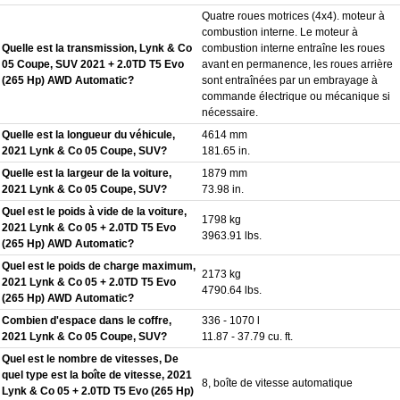
Quatre roues motrices (4x4). moteur à
combustion interne. Le moteur à
Quelle est la transmission, Lynk & Co
combustion interne entraîne les roues
05 Coupe, SUV 2021 + 2.0TD T5 Evo
avant en permanence, les roues arrière
(265 Hp) AWD Automatic?
sont entraînées par un embrayage à
commande électrique ou mécanique si
nécessaire.
Quelle est la longueur du véhicule,
4614 mm
2021 Lynk & Co 05 Coupe, SUV?
181.65 in.
Quelle est la largeur de la voiture,
1879 mm
2021 Lynk & Co 05 Coupe, SUV?
73.98 in.
Quel est le poids à vide de la voiture,
1798 kg
2021 Lynk & Co 05 + 2.0TD T5 Evo
3963.91 lbs.
(265 Hp) AWD Automatic?
Quel est le poids de charge maximum,
2173 kg
2021 Lynk & Co 05 + 2.0TD T5 Evo
4790.64 lbs.
(265 Hp) AWD Automatic?
Combien d'espace dans le coffre,
336 - 1070 l
2021 Lynk & Co 05 Coupe, SUV?
11.87 - 37.79 cu. ft.
Quel est le nombre de vitesses, De
quel type est la boîte de vitesse, 2021
8, boîte de vitesse automatique
Lynk & Co 05 + 2.0TD T5 Evo (265 Hp)