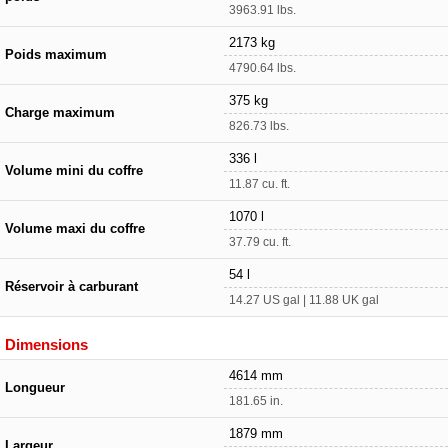
3963.91 lbs.
2173 kg
Poids maximum
4790.64 lbs.
375 kg
Charge maximum
826.73 lbs.
336 l
Volume mini du coffre
11.87 cu. ft.
1070 l
Volume maxi du coffre
37.79 cu. ft.
54 l
Réservoir à carburant
14.27 US gal | 11.88 UK gal
Dimensions
4614 mm
Longueur
181.65 in.
1879 mm
Largeur