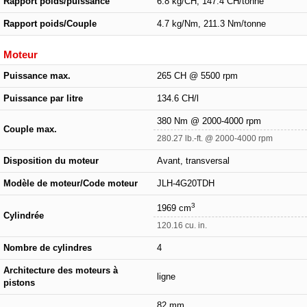
Rapport poids/puissance
6.8 kg/CH, 147.4 CH/tonne
Rapport poids/Couple
4.7 kg/Nm, 211.3 Nm/tonne
Moteur
Puissance max.
265 CH @ 5500 rpm
Puissance par litre
134.6 CH/l
380 Nm @ 2000-4000 rpm
Couple max.
280.27 lb.-ft. @ 2000-4000 rpm
Disposition du moteur
Avant, transversal
Modèle de moteur/Code moteur
JLH-4G20TDH
3
1969 cm
Cylindrée
120.16 cu. in.
Nombre de cylindres
4
Architecture des moteurs à
ligne
pistons
82 mm