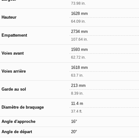
73.98 in.
1628 mm
Hauteur
64.09 in.
2734 mm
Empattement
107.64 in.
1593 mm
Voies avant
62.72 in.
1618 mm
Voies arrière
63.7 in.
213 mm
Garde au sol
8.39 in.
11.4 m
Diamètre de braquage
37.4 ft.
Angle d'approche
16°
Angle de départ
20°