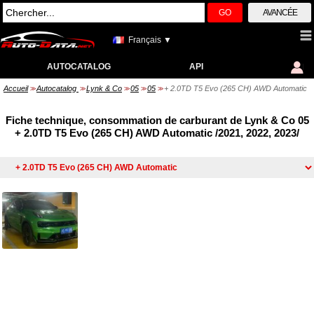
GO
AVANCÉE
Français ▼
AUTOCATALOG
API
Accueil
Autocatalog
Lynk & Co
05
05
+ 2.0TD T5 Evo (265 CH) AWD Automatic
>>
>>
>>
>>
>>
Fiche technique, consommation de carburant de Lynk & Co 05
+ 2.0TD T5 Evo (265 CH) AWD Automatic /2021, 2022, 2023/