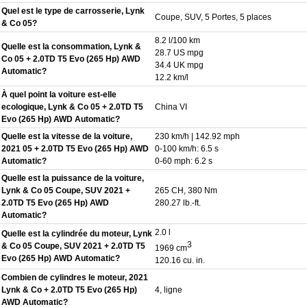
Quel est le type de carrosserie, Lynk
Coupe, SUV, 5 Portes, 5 places
& Co 05?
8.2 l/100 km
Quelle est la consommation, Lynk &
28.7 US mpg
Co 05 + 2.0TD T5 Evo (265 Hp) AWD
34.4 UK mpg
Automatic?
12.2 km/l
À quel point la voiture est-elle
ecologique, Lynk & Co 05 + 2.0TD T5
China VI
Evo (265 Hp) AWD Automatic?
Quelle est la vitesse de la voiture,
230 km/h | 142.92 mph
2021 05 + 2.0TD T5 Evo (265 Hp) AWD
0-100 km/h: 6.5 s
Automatic?
0-60 mph: 6.2 s
Quelle est la puissance de la voiture,
Lynk & Co 05 Coupe, SUV 2021 +
265 CH, 380 Nm
2.0TD T5 Evo (265 Hp) AWD
280.27 lb.-ft.
Automatic?
2.0 l
Quelle est la cylindrée du moteur, Lynk
3
& Co 05 Coupe, SUV 2021 + 2.0TD T5
1969 cm
Evo (265 Hp) AWD Automatic?
120.16 cu. in.
Combien de cylindres le moteur, 2021
Lynk & Co + 2.0TD T5 Evo (265 Hp)
4, ligne
AWD Automatic?