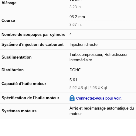
Alésage
3.23 in.
93.2 mm
Course
3.67 in.
Nombre de soupapes par cylindre
4
Système d'injection de carburant
Injection directe
Turbocompresseur, Refroidisseur
Suralimentation
intermédiaire
Distribution
DOHC
5.6 l
Capacité d'huile moteur
5.92 US qt | 4.93 UK qt
Spécification de l'huile moteur
Connectez-vous pour voir.
Arrêt et redémarrage automatique du
Systèmes moteurs
moteur