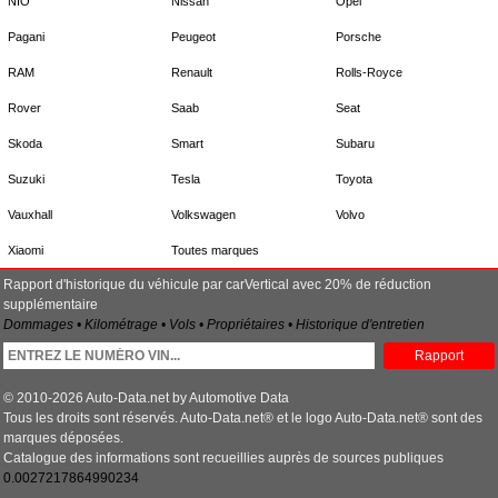
NIO
Nissan
Opel
Pagani
Peugeot
Porsche
RAM
Renault
Rolls-Royce
Rover
Saab
Seat
Skoda
Smart
Subaru
Suzuki
Tesla
Toyota
Vauxhall
Volkswagen
Volvo
Xiaomi
Toutes marques
Rapport d'historique du véhicule par carVertical avec 20% de réduction
supplémentaire
Dommages • Kilométrage • Vols • Propriétaires • Historique d'entretien
Rapport
© 2010-2026 Auto-Data.net by Automotive Data
Tous les droits sont réservés. Auto-Data.net® et le logo Auto-Data.net® sont des
marques déposées.
Catalogue des informations sont recueillies auprès de sources publiques
0.0027217864990234