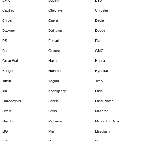
BMW
Bugatti
BYD
Cadillac
Chevrolet
Chrysler
Citroen
Cupra
Dacia
Daewoo
Daihatsu
Dodge
DS
Ferrari
Fiat
Ford
Genesis
GMC
Great Wall
Haval
Honda
Hongqi
Hummer
Hyundai
Infiniti
Jaguar
Jeep
Kia
Koenigsegg
Lada
Lamborghini
Lancia
Land Rover
Lexus
Lotus
Maserati
Mazda
McLaren
Mercedes-Benz
MG
Mini
Mitsubishi