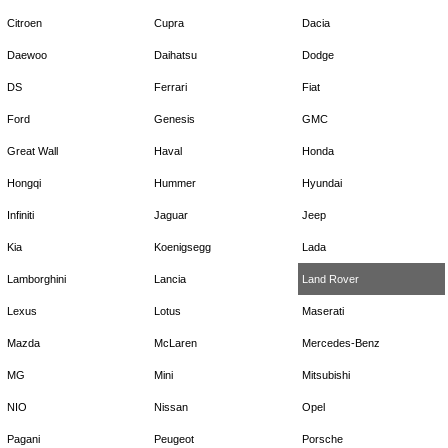
Citroen
Cupra
Dacia
Daewoo
Daihatsu
Dodge
DS
Ferrari
Fiat
Ford
Genesis
GMC
Great Wall
Haval
Honda
Hongqi
Hummer
Hyundai
Infiniti
Jaguar
Jeep
Kia
Koenigsegg
Lada
Lamborghini
Lancia
Land Rover
Lexus
Lotus
Maserati
Mazda
McLaren
Mercedes-Benz
MG
Mini
Mitsubishi
NIO
Nissan
Opel
Pagani
Peugeot
Porsche