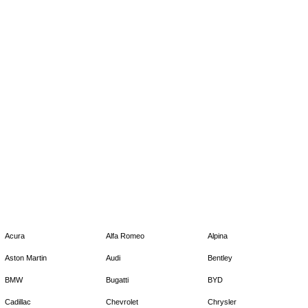
Acura
Alfa Romeo
Alpina
Aston Martin
Audi
Bentley
BMW
Bugatti
BYD
Cadillac
Chevrolet
Chrysler