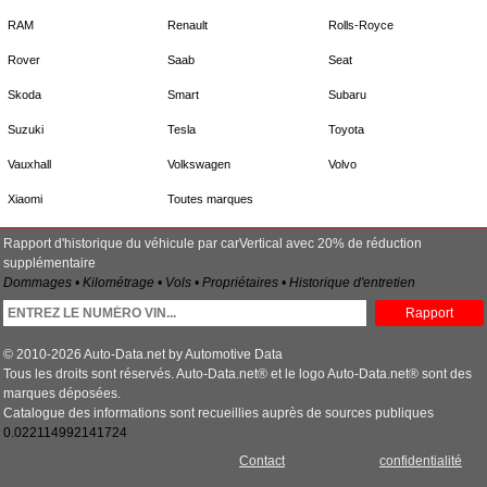
RAM
Renault
Rolls-Royce
Rover
Saab
Seat
Skoda
Smart
Subaru
Suzuki
Tesla
Toyota
Vauxhall
Volkswagen
Volvo
Xiaomi
Toutes marques
Rapport d'historique du véhicule par carVertical avec 20% de réduction
supplémentaire
Dommages • Kilométrage • Vols • Propriétaires • Historique d'entretien
Rapport
© 2010-2026 Auto-Data.net by Automotive Data
Tous les droits sont réservés. Auto-Data.net® et le logo Auto-Data.net® sont des
marques déposées.
Catalogue des informations sont recueillies auprès de sources publiques
0.022114992141724
Contact
confidentialité