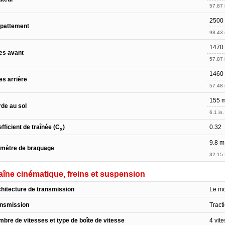
57.87 
2500
pattement
98.43 
1470
es avant
57.87 
1460
es arrière
57.48 
155 
de au sol
6.1 in.
fficient de traînée (C
)
0.32
x
9.8 m
amètre de braquage
32.15 f
îne cinématique, freins et suspension
hitecture de transmission
Le mo
ansmission
Tract
bre de vitesses et type de boîte de vitesse
4 vit