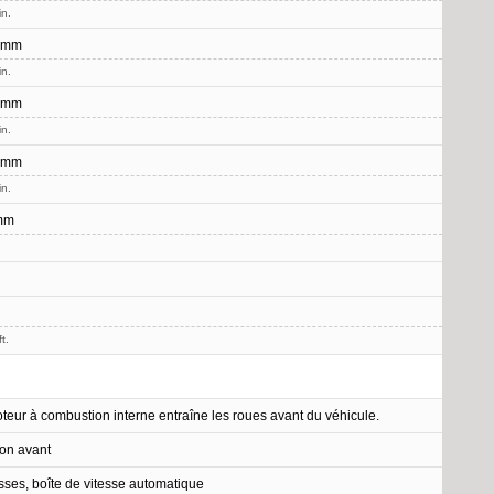
in.
 mm
in.
 mm
in.
 mm
in.
mm
t.
teur à combustion interne entraîne les roues avant du véhicule.
ion avant
esses, boîte de vitesse automatique