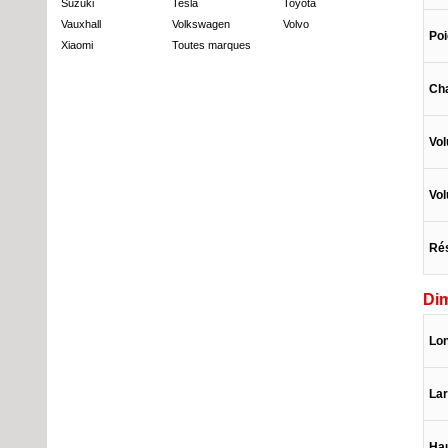
Suzuki
Tesla
Toyota
Vauxhall
Volkswagen
Volvo
Po
Xiaomi
Toutes marques
Ch
Vol
Vol
Rés
Di
Lo
La
Ha