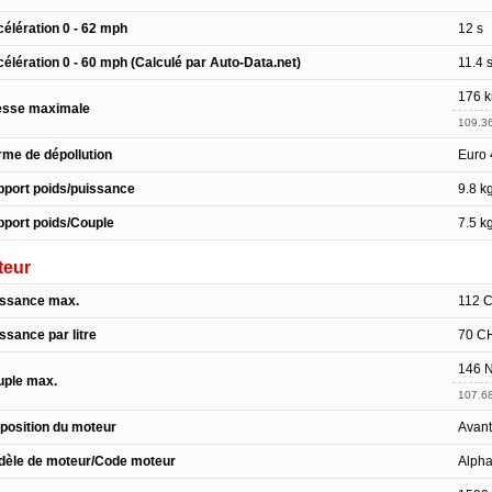
élération 0 - 62 mph
12 s
élération 0 - 60 mph (Calculé par Auto-Data.net)
11.4 
176 
esse maximale
109.3
me de dépollution
Euro 
port poids/puissance
9.8 k
port poids/Couple
7.5 k
teur
issance max.
112 
ssance par litre
70 CH
146 
uple max.
107.68
position du moteur
Avant
dèle de moteur/Code moteur
Alpha