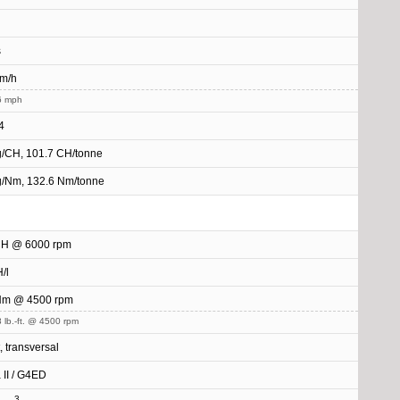
s
km/h
6 mph
4
g/CH, 101.7 CH/tonne
g/Nm, 132.6 Nm/tonne
CH @ 6000 rpm
/l
Nm @ 4500 rpm
 lb.-ft. @ 4500 rpm
, transversal
 II / G4ED
3