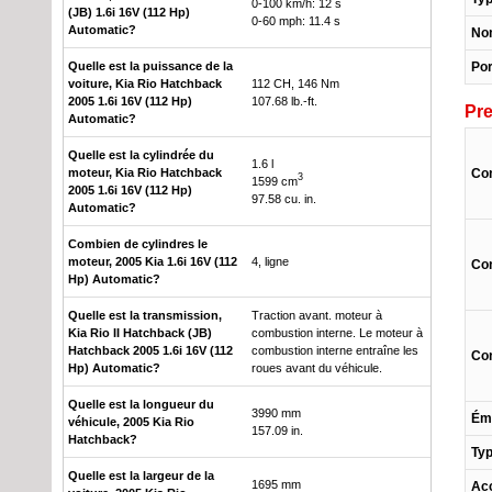
0-100 km/h: 12 s
(JB) 1.6i 16V (112 Hp)
0-60 mph: 11.4 s
Automatic?
No
Por
Quelle est la puissance de la
voiture, Kia Rio Hatchback
112 CH, 146 Nm
2005 1.6i 16V (112 Hp)
107.68 lb.-ft.
Pre
Automatic?
Quelle est la cylindrée du
1.6 l
Con
moteur, Kia Rio Hatchback
3
1599 cm
2005 1.6i 16V (112 Hp)
97.58 cu. in.
Automatic?
Combien de cylindres le
moteur, 2005 Kia 1.6i 16V (112
4, ligne
Con
Hp) Automatic?
Quelle est la transmission,
Traction avant. moteur à
Kia Rio II Hatchback (JB)
combustion interne. Le moteur à
Hatchback 2005 1.6i 16V (112
combustion interne entraîne les
Con
Hp) Automatic?
roues avant du véhicule.
Quelle est la longueur du
3990 mm
Ém
véhicule, 2005 Kia Rio
157.09 in.
Hatchback?
Typ
Quelle est la largeur de la
1695 mm
Acc