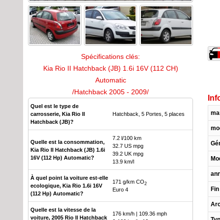
Spécifications clés:
Kia Rio II Hatchback (JB) 1.6i 16V (112 CH)
Automatic
/Hatchback 2005 - 2009/
Inf
Quel est le type de
ma
carrosserie, Kia Rio II
Hatchback, 5 Portes, 5 places
Hatchback (JB)?
mo
7.2 l/100 km
Quelle est la consommation,
Gén
32.7 US mpg
Kia Rio II Hatchback (JB) 1.6i
39.2 UK mpg
16V (112 Hp) Automatic?
Mod
13.9 km/l
ann
À quel point la voiture est-elle
171 g/km CO
2
ecologique, Kia Rio 1.6i 16V
Fin
Euro 4
(112 Hp) Automatic?
Arc
Quelle est la vitesse de la
176 km/h | 109.36 mph
voiture, 2005 Rio II Hatchback
Typ