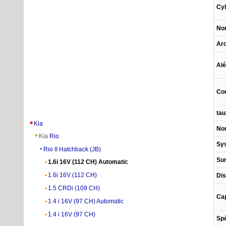
Cyl
Nom
Arc
Al
Co
tau
Kia
Nom
Kia
Rio
Sys
Rio II Hatchback (JB)
Sur
1.6i 16V (112 CH) Automatic
1.6i 16V (112 CH)
Dis
1.5 CRDi (109 CH)
Cap
1.4 i 16V (97 CH) Automatic
1.4 i 16V (97 CH)
Spé