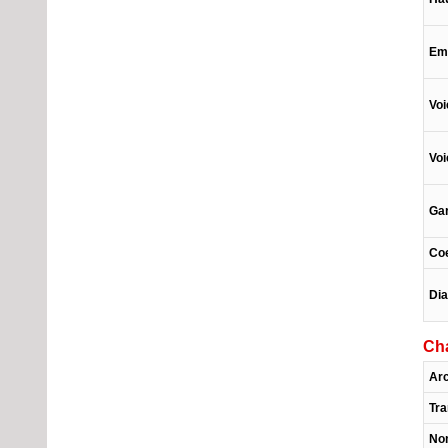
Em
Voi
Voi
Gar
Coe
Di
Cha
Arc
Tr
Nom