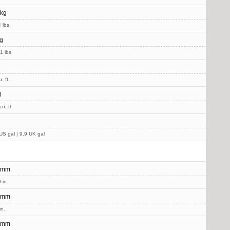
 kg
 lbs.
g
1 lbs.
. ft.
l
u. ft.
US gal | 9.9 UK gal
 mm
 in.
 mm
in.
 mm