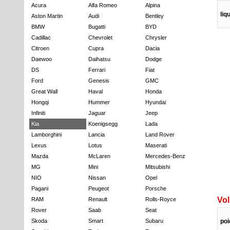
Acura
Alfa Romeo
Alpina
liq
Aston Martin
Audi
Bentley
BMW
Bugatti
BYD
Cadillac
Chevrolet
Chrysler
Citroen
Cupra
Dacia
Daewoo
Daihatsu
Dodge
DS
Ferrari
Fiat
Ford
Genesis
GMC
Great Wall
Haval
Honda
Hongqi
Hummer
Hyundai
Infiniti
Jaguar
Jeep
Kia
Koenigsegg
Lada
Lamborghini
Lancia
Land Rover
Lexus
Lotus
Maserati
Mazda
McLaren
Mercedes-Benz
MG
Mini
Mitsubishi
NIO
Nissan
Opel
Pagani
Peugeot
Porsche
Vol
RAM
Renault
Rolls-Royce
Rover
Saab
Seat
poi
Skoda
Smart
Subaru