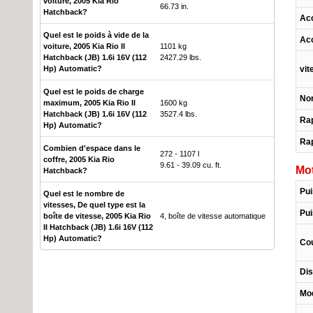
voiture, 2005 Kia Rio
66.73 in.
Hatchback?
Acc
Quel est le poids à vide de la
Acc
voiture, 2005 Kia Rio II
1101 kg
Hatchback (JB) 1.6i 16V (112
2427.29 lbs.
vit
Hp) Automatic?
Quel est le poids de charge
Nor
maximum, 2005 Kia Rio II
1600 kg
Hatchback (JB) 1.6i 16V (112
3527.4 lbs.
Rap
Hp) Automatic?
Rap
Combien d'espace dans le
272 - 1107 l
coffre, 2005 Kia Rio
9.61 - 39.09 cu. ft.
Mo
Hatchback?
Pu
Quel est le nombre de
vitesses, De quel type est la
Pui
boîte de vitesse, 2005 Kia Rio
4, boîte de vitesse automatique
II Hatchback (JB) 1.6i 16V (112
Hp) Automatic?
Co
Dis
Mo