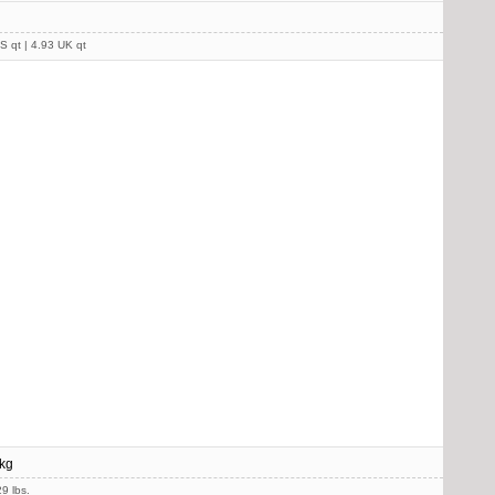
S qt | 4.93 UK qt
kg
9 lbs.