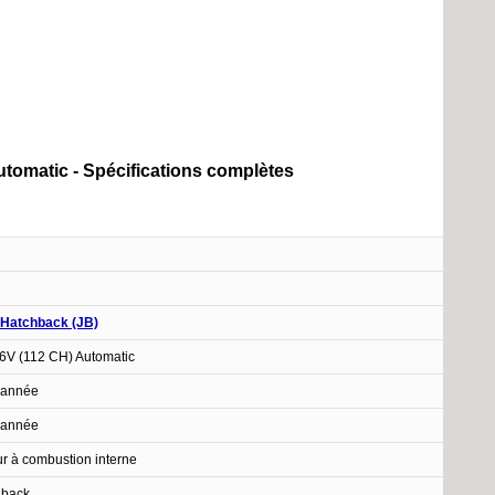
Automatic - Spécifications complètes
I Hatchback (JB)
16V (112 CH) Automatic
 année
 année
r à combustion interne
hback