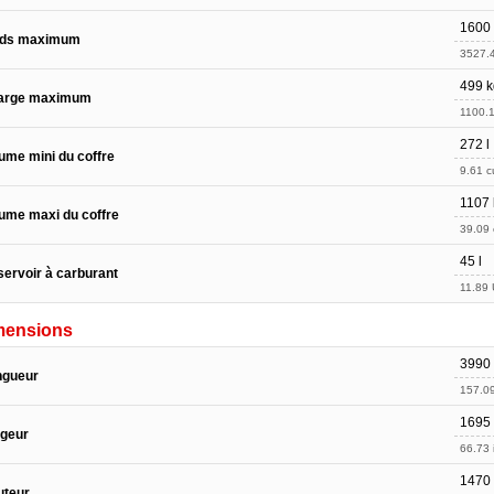
1600
ids maximum
3527.4
499 k
arge maximum
1100.1
272 l
ume mini du coffre
9.61 cu
1107 
ume maxi du coffre
39.09 c
45 l
ervoir à carburant
11.89 
mensions
3990
ngueur
157.09
1695
rgeur
66.73 
1470
uteur