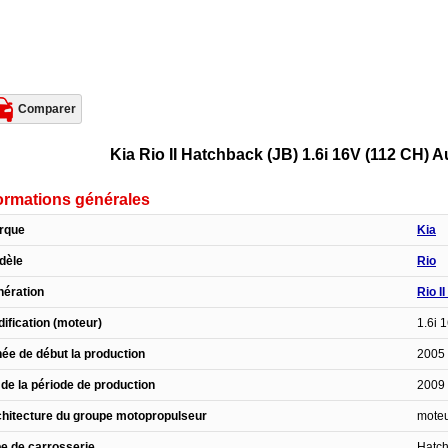
Comparer
Kia Rio II Hatchback (JB) 1.6i 16V (112 CH) 
ormations générales
rque
Kia
dèle
Rio
ération
Rio I
ification (moteur)
1.6i 
ée de début la production
2005
 de la période de production
2009
hitecture du groupe motopropulseur
moteu
e de carrosserie
Hatc