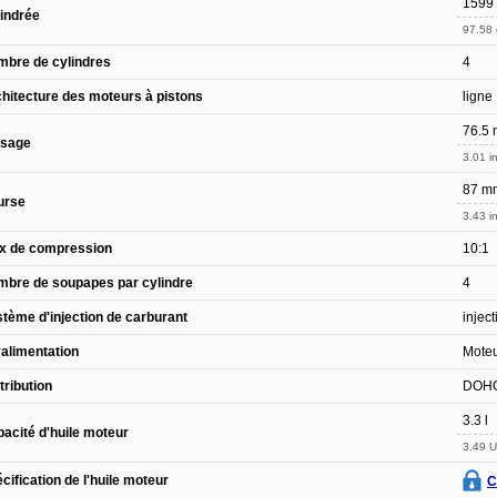
1599
indrée
97.58 
bre de cylindres
4
hitecture des moteurs à pistons
ligne
76.5
ésage
3.01 in
87 m
urse
3.43 in
x de compression
10:1
bre de soupapes par cylindre
4
tème d'injection de carburant
inject
alimentation
Moteu
tribution
DOHC
3.3 l
acité d'huile moteur
3.49 U
cification de l'huile moteur
C