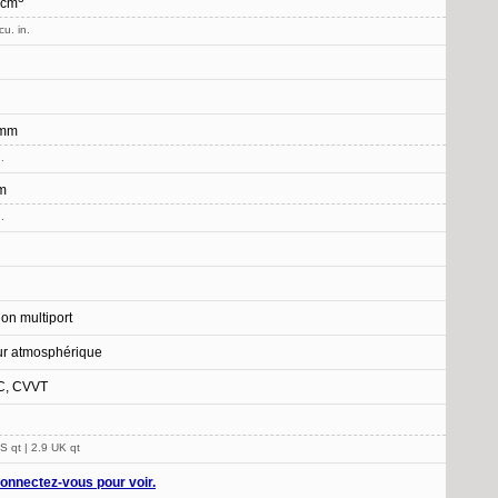
 cm
cu. in.
 mm
.
m
.
ion multiport
r atmosphérique
, CVVT
S qt | 2.9 UK qt
onnectez-vous pour voir.