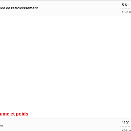
5.6 l
uide de refroidissement
5.92 U
ume et poids
1101 
ds
2427.2