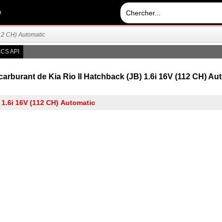
e
12 CH) Automatic
CS API
rburant de Kia Rio II Hatchback (JB) 1.6i 16V (112 CH) Auto