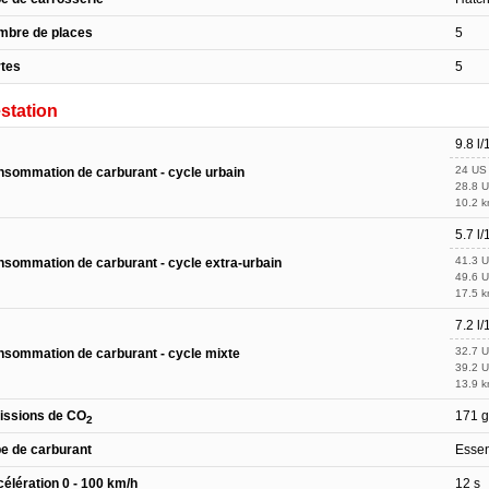
mbre de places
5
tes
5
station
9.8 l
24 US
sommation de carburant - cycle urbain
28.8 
10.2 k
5.7 l
41.3 
sommation de carburant - cycle extra-urbain
49.6 
17.5 k
7.2 l
32.7 
sommation de carburant - cycle mixte
39.2 
13.9 k
issions de CO
171 
2
e de carburant
Esse
élération 0 - 100 km/h
12 s