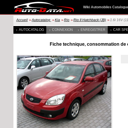
Wiki Automobiles Catalogu
Accueil
Autocatalog
Kia
Rio
Rio II Hatchback (JB)
1.6i 16V (1
>>
>>
>>
>>
>>
AUTOCATALOG
CONNEXION
ENREGISTRER
CAR SPE
Fiche technique, consommation de ca