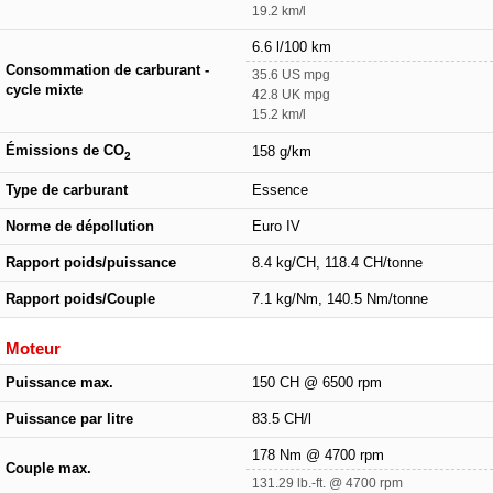
19.2 km/l
6.6 l/100 km
Consommation de carburant -
35.6 US mpg
cycle mixte
42.8 UK mpg
15.2 km/l
Émissions de CO
158 g/km
2
Type de carburant
Essence
Norme de dépollution
Euro IV
Rapport poids/puissance
8.4 kg/CH, 118.4 CH/tonne
Rapport poids/Couple
7.1 kg/Nm, 140.5 Nm/tonne
Moteur
Puissance max.
150 CH @ 6500 rpm
Puissance par litre
83.5 CH/l
178 Nm @ 4700 rpm
Couple max.
131.29 lb.-ft. @ 4700 rpm