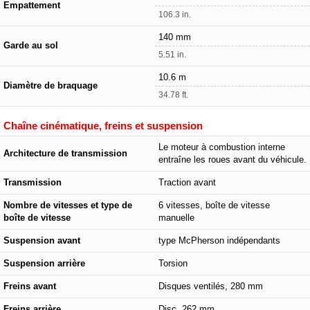
Empattement
106.3 in.
140 mm
Garde au sol
5.51 in.
10.6 m
Diamètre de braquage
34.78 ft.
Chaîne cinématique, freins et suspension
Le moteur à combustion interne
Architecture de transmission
entraîne les roues avant du véhicule.
Transmission
Traction avant
Nombre de vitesses et type de
6 vitesses, boîte de vitesse
boîte de vitesse
manuelle
Suspension avant
type McPherson indépendants
Suspension arrière
Torsion
Freins avant
Disques ventilés, 280 mm
Freins arrière
Disc, 262 mm