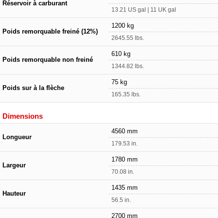
Réservoir à carburant
13.21 US gal | 11 UK gal
1200 kg
Poids remorquable freiné (12%)
2645.55 lbs.
610 kg
Poids remorquable non freiné
1344.82 lbs.
75 kg
Poids sur à la flèche
165.35 lbs.
Dimensions
4560 mm
Longueur
179.53 in.
1780 mm
Largeur
70.08 in.
1435 mm
Hauteur
56.5 in.
2700 mm