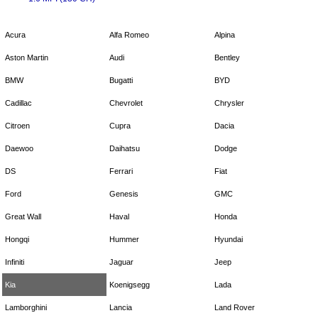
Acura
Alfa Romeo
Alpina
Aston Martin
Audi
Bentley
BMW
Bugatti
BYD
Cadillac
Chevrolet
Chrysler
Citroen
Cupra
Dacia
Daewoo
Daihatsu
Dodge
DS
Ferrari
Fiat
Ford
Genesis
GMC
Great Wall
Haval
Honda
Hongqi
Hummer
Hyundai
Infiniti
Jaguar
Jeep
Kia
Koenigsegg
Lada
Lamborghini
Lancia
Land Rover