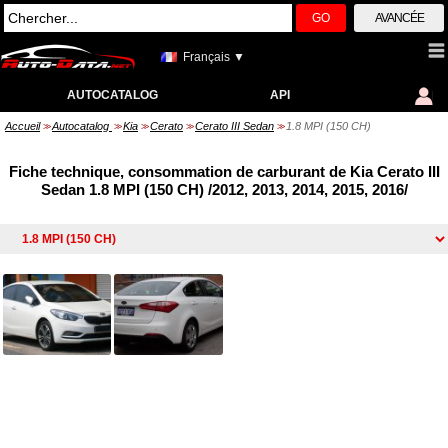
GO
AVANCÉE
Français ▼
AUTOCATALOG
API
Accueil
Autocatalog
Kia
Cerato
Cerato III Sedan
1.8 MPI (150 CH)
>>
>>
>>
>>
>>
Fiche technique, consommation de carburant de Kia Cerato III
Sedan 1.8 MPI (150 CH) /2012, 2013, 2014, 2015, 2016/