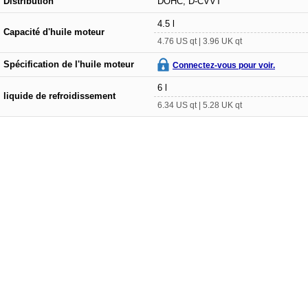
Distribution
DOHC, D-CVVT
4.5 l
Capacité d'huile moteur
4.76 US qt | 3.96 UK qt
Spécification de l'huile moteur
Connectez-vous pour voir.
6 l
liquide de refroidissement
6.34 US qt | 5.28 UK qt