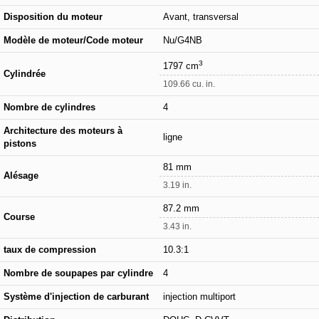
Disposition du moteur
Avant, transversal
Modèle de moteur/Code moteur
Nu/G4NB
3
1797 cm
Cylindrée
109.66 cu. in.
Nombre de cylindres
4
Architecture des moteurs à
ligne
pistons
81 mm
Alésage
3.19 in.
87.2 mm
Course
3.43 in.
taux de compression
10.3:1
Nombre de soupapes par cylindre
4
Système d'injection de carburant
injection multiport