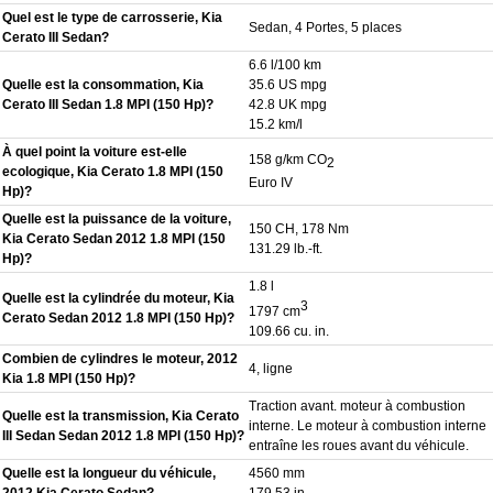
Quel est le type de carrosserie, Kia
Sedan, 4 Portes, 5 places
Cerato III Sedan?
6.6 l/100 km
Quelle est la consommation, Kia
35.6 US mpg
Cerato III Sedan 1.8 MPI (150 Hp)?
42.8 UK mpg
15.2 km/l
À quel point la voiture est-elle
158 g/km CO
2
ecologique, Kia Cerato 1.8 MPI (150
Euro IV
Hp)?
Quelle est la puissance de la voiture,
150 CH, 178 Nm
Kia Cerato Sedan 2012 1.8 MPI (150
131.29 lb.-ft.
Hp)?
1.8 l
Quelle est la cylindrée du moteur, Kia
3
1797 cm
Cerato Sedan 2012 1.8 MPI (150 Hp)?
109.66 cu. in.
Combien de cylindres le moteur, 2012
4, ligne
Kia 1.8 MPI (150 Hp)?
Traction avant. moteur à combustion
Quelle est la transmission, Kia Cerato
interne. Le moteur à combustion interne
III Sedan Sedan 2012 1.8 MPI (150 Hp)?
entraîne les roues avant du véhicule.
Quelle est la longueur du véhicule,
4560 mm
2012 Kia Cerato Sedan?
179.53 in.