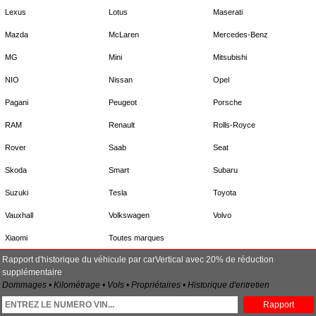
Lexus
Lotus
Maserati
Mazda
McLaren
Mercedes-Benz
MG
Mini
Mitsubishi
NIO
Nissan
Opel
Pagani
Peugeot
Porsche
RAM
Renault
Rolls-Royce
Rover
Saab
Seat
Skoda
Smart
Subaru
Suzuki
Tesla
Toyota
Vauxhall
Volkswagen
Volvo
Xiaomi
Toutes marques
Rapport d'historique du véhicule par carVertical avec 20% de réduction
supplémentaire
Dommages • Kilométrage • Vols • Propriétaires • Historique d'entretien
Rapport