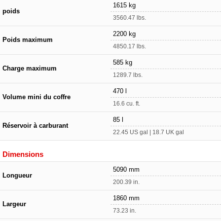
1615 kg
poids
3560.47 lbs.
2200 kg
Poids maximum
4850.17 lbs.
585 kg
Charge maximum
1289.7 lbs.
470 l
Volume mini du coffre
16.6 cu. ft.
85 l
Réservoir à carburant
22.45 US gal | 18.7 UK gal
Dimensions
5090 mm
Longueur
200.39 in.
1860 mm
Largeur
73.23 in.