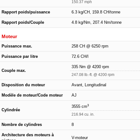
150.37 mph
Rapport poids/puissance
6.3 kg/CH, 159.8 CH/tonne
Rapport poids/Couple
4.8 kg/Nm, 207.4 Nm/tonne
Moteur
Puissance max.
258 CH @ 6250 rpm
Puissance par litre
72.6 CH/l
335 Nm @ 4200 rpm
Couple max.
247.08 lb.-ft. @ 4200 rpm
Disposition du moteur
Avant, Longitudinal
Modèle de moteur/Code moteur
AJ
3
3555 cm
Cylindrée
216.94 cu. in.
Nombre de cylindres
8
Architecture des moteurs à
V-moteur