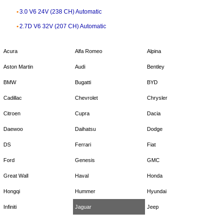
3.0 V6 24V (238 CH) Automatic
2.7D V6 32V (207 CH) Automatic
Acura
Alfa Romeo
Alpina
Aston Martin
Audi
Bentley
BMW
Bugatti
BYD
Cadillac
Chevrolet
Chrysler
Citroen
Cupra
Dacia
Daewoo
Daihatsu
Dodge
DS
Ferrari
Fiat
Ford
Genesis
GMC
Great Wall
Haval
Honda
Hongqi
Hummer
Hyundai
Infiniti
Jaguar
Jeep