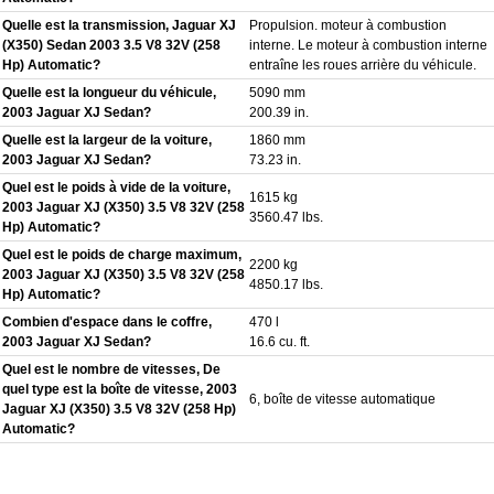
Quelle est la transmission, Jaguar XJ
Propulsion. moteur à combustion
(X350) Sedan 2003 3.5 V8 32V (258
interne. Le moteur à combustion interne
Hp) Automatic?
entraîne les roues arrière du véhicule.
Quelle est la longueur du véhicule,
5090 mm
2003 Jaguar XJ Sedan?
200.39 in.
Quelle est la largeur de la voiture,
1860 mm
2003 Jaguar XJ Sedan?
73.23 in.
Quel est le poids à vide de la voiture,
1615 kg
2003 Jaguar XJ (X350) 3.5 V8 32V (258
3560.47 lbs.
Hp) Automatic?
Quel est le poids de charge maximum,
2200 kg
2003 Jaguar XJ (X350) 3.5 V8 32V (258
4850.17 lbs.
Hp) Automatic?
Combien d'espace dans le coffre,
470 l
2003 Jaguar XJ Sedan?
16.6 cu. ft.
Quel est le nombre de vitesses, De
quel type est la boîte de vitesse, 2003
6, boîte de vitesse automatique
Jaguar XJ (X350) 3.5 V8 32V (258 Hp)
Automatic?