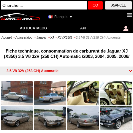
GO
AVANCÉE
Français ▼
AUTOCATALOG
API
Accueil
Autocatalog
Jaguar
XJ
XJ (X350)
3.5 V8 32V (258 CH) Automatic
>>
>>
>>
>>
>>
Fiche technique, consommation de carburant de Jaguar XJ
(X350) 3.5 V8 32V (258 CH) Automatic /2003, 2004, 2005, 2006/