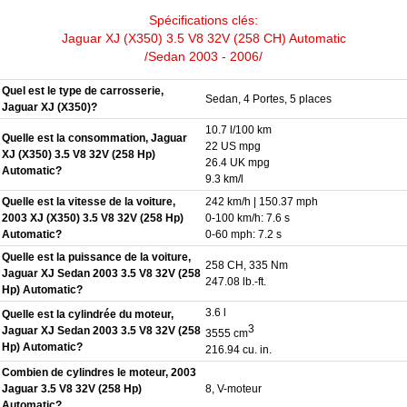
Spécifications clés:
Jaguar XJ (X350) 3.5 V8 32V (258 CH) Automatic
/Sedan 2003 - 2006/
Quel est le type de carrosserie,
Sedan, 4 Portes, 5 places
Jaguar XJ (X350)?
10.7 l/100 km
Quelle est la consommation, Jaguar
22 US mpg
XJ (X350) 3.5 V8 32V (258 Hp)
26.4 UK mpg
Automatic?
9.3 km/l
Quelle est la vitesse de la voiture,
242 km/h | 150.37 mph
2003 XJ (X350) 3.5 V8 32V (258 Hp)
0-100 km/h: 7.6 s
Automatic?
0-60 mph: 7.2 s
Quelle est la puissance de la voiture,
258 CH, 335 Nm
Jaguar XJ Sedan 2003 3.5 V8 32V (258
247.08 lb.-ft.
Hp) Automatic?
3.6 l
Quelle est la cylindrée du moteur,
3
Jaguar XJ Sedan 2003 3.5 V8 32V (258
3555 cm
Hp) Automatic?
216.94 cu. in.
Combien de cylindres le moteur, 2003
Jaguar 3.5 V8 32V (258 Hp)
8, V-moteur
Automatic?