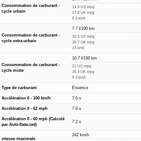
Consommation de carburant -
14.8 US mpg
cycle urbain
17.8 UK mpg
6.3 km/l
7.7 l/100 km
Consommation de carburant -
30.5 US mpg
cycle extra-urbain
36.7 UK mpg
13 km/l
10.7 l/100 km
Consommation de carburant -
22 US mpg
cycle mixte
26.4 UK mpg
9.3 km/l
Type de carburant
Essence
Accélération 0 - 100 km/h
7.6 s
Accélération 0 - 62 mph
7.6 s
Accélération 0 - 60 mph (Calculé
7.2 s
par Auto-Data.net)
242 km/h
vitesse maximale