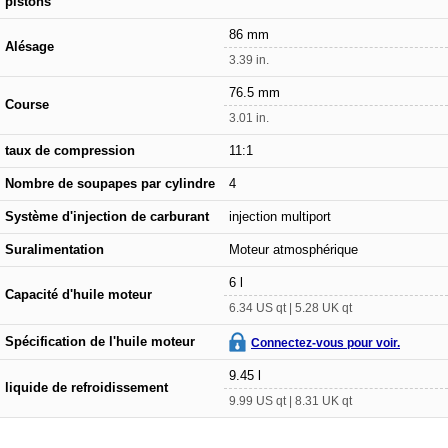
pistons
86 mm
Alésage
3.39 in.
76.5 mm
Course
3.01 in.
taux de compression
11:1
Nombre de soupapes par cylindre
4
Système d'injection de carburant
injection multiport
Suralimentation
Moteur atmosphérique
6 l
Capacité d'huile moteur
6.34 US qt | 5.28 UK qt
Spécification de l'huile moteur
Connectez-vous pour voir.
9.45 l
liquide de refroidissement
9.99 US qt | 8.31 UK qt