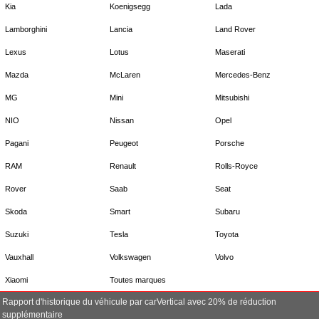
Kia
Koenigsegg
Lada
Lamborghini
Lancia
Land Rover
Lexus
Lotus
Maserati
Mazda
McLaren
Mercedes-Benz
MG
Mini
Mitsubishi
NIO
Nissan
Opel
Pagani
Peugeot
Porsche
RAM
Renault
Rolls-Royce
Rover
Saab
Seat
Skoda
Smart
Subaru
Suzuki
Tesla
Toyota
Vauxhall
Volkswagen
Volvo
Xiaomi
Toutes marques
Rapport d'historique du véhicule par carVertical avec 20% de réduction
supplémentaire