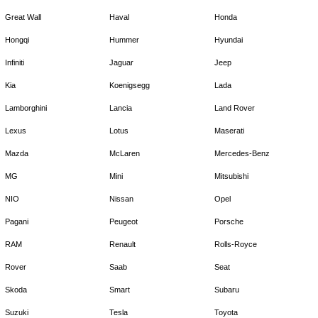
Great Wall
Haval
Honda
Hongqi
Hummer
Hyundai
Infiniti
Jaguar
Jeep
Kia
Koenigsegg
Lada
Lamborghini
Lancia
Land Rover
Lexus
Lotus
Maserati
Mazda
McLaren
Mercedes-Benz
MG
Mini
Mitsubishi
NIO
Nissan
Opel
Pagani
Peugeot
Porsche
RAM
Renault
Rolls-Royce
Rover
Saab
Seat
Skoda
Smart
Subaru
Suzuki
Tesla
Toyota