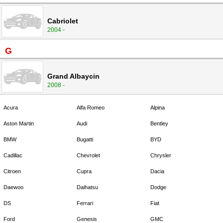
Cabriolet
2004 -
G
Grand Albaycin
2008 -
Acura
Alfa Romeo
Alpina
Aston Martin
Audi
Bentley
BMW
Bugatti
BYD
Cadillac
Chevrolet
Chrysler
Citroen
Cupra
Dacia
Daewoo
Daihatsu
Dodge
DS
Ferrari
Fiat
Ford
Genesis
GMC