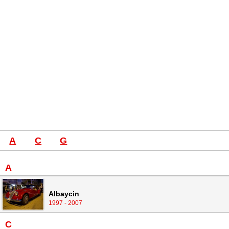
A
C
G
A
Albaycin
1997 - 2007
C