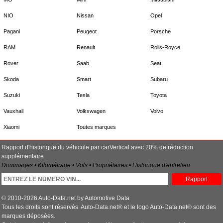
NIO
Nissan
Opel
Pagani
Peugeot
Porsche
RAM
Renault
Rolls-Royce
Rover
Saab
Seat
Skoda
Smart
Subaru
Suzuki
Tesla
Toyota
Vauxhall
Volkswagen
Volvo
Xiaomi
Toutes marques
Rapport d'historique du véhicule par carVertical avec 20% de réduction
supplémentaire
Dommages • Kilométrage • Vols • Propriétaires • Historique d'entretien
Rapport
© 2010-2026 Auto-Data.net by Automotive Data
Tous les droits sont réservés. Auto-Data.net® et le logo Auto-Data.net® sont des
marques déposées.