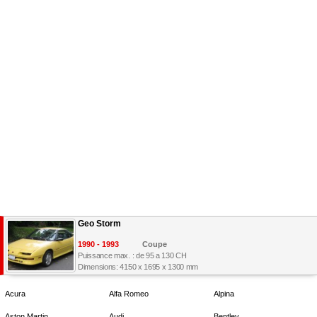
Geo Storm
1990 - 1993
Coupe
Puissance max. : de 95 a 130 CH
Dimensions: 4150 x 1695 x 1300 mm
Acura
Alfa Romeo
Alpina
Aston Martin
Audi
Bentley