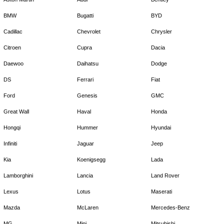
BMW
Bugatti
BYD
Cadillac
Chevrolet
Chrysler
Citroen
Cupra
Dacia
Daewoo
Daihatsu
Dodge
DS
Ferrari
Fiat
Ford
Genesis
GMC
Great Wall
Haval
Honda
Hongqi
Hummer
Hyundai
Infiniti
Jaguar
Jeep
Kia
Koenigsegg
Lada
Lamborghini
Lancia
Land Rover
Lexus
Lotus
Maserati
Mazda
McLaren
Mercedes-Benz
MG
Mini
Mitsubishi