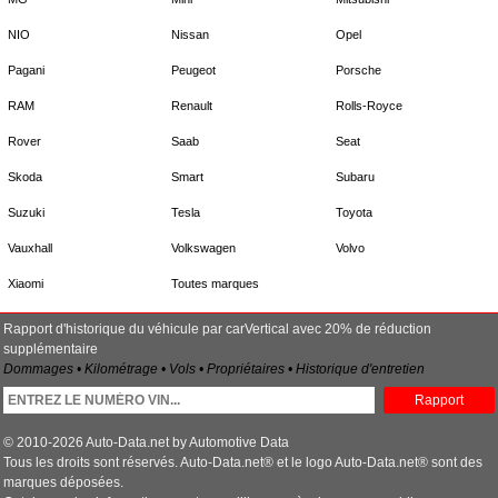
NIO
Nissan
Opel
Pagani
Peugeot
Porsche
RAM
Renault
Rolls-Royce
Rover
Saab
Seat
Skoda
Smart
Subaru
Suzuki
Tesla
Toyota
Vauxhall
Volkswagen
Volvo
Xiaomi
Toutes marques
Rapport d'historique du véhicule par carVertical avec 20% de réduction
supplémentaire
Dommages • Kilométrage • Vols • Propriétaires • Historique d'entretien
Rapport
© 2010-2026 Auto-Data.net by Automotive Data
Tous les droits sont réservés. Auto-Data.net® et le logo Auto-Data.net® sont des
marques déposées.