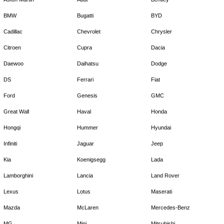
BMW
Bugatti
BYD
Cadillac
Chevrolet
Chrysler
Citroen
Cupra
Dacia
Daewoo
Daihatsu
Dodge
DS
Ferrari
Fiat
Ford
Genesis
GMC
Great Wall
Haval
Honda
Hongqi
Hummer
Hyundai
Infiniti
Jaguar
Jeep
Kia
Koenigsegg
Lada
Lamborghini
Lancia
Land Rover
Lexus
Lotus
Maserati
Mazda
McLaren
Mercedes-Benz
MG
Mini
Mitsubishi