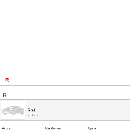
R
R
Rp1
2017 -
Acura
Alfa Romeo
Alpina