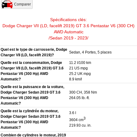
Comparer
Spécifications clés:
Dodge Charger VII (LD, facelift 2019) GT 3.6 Pentastar V6 (300 CH)
AWD Automatic
/Sedan 2019 - 2023/
Quel est le type de carrosserie, Dodge
Sedan, 4 Portes, 5 places
Charger VII (LD, facelift 2019)?
Quelle est la consommation, Dodge
11.2 l/100 km
Charger VII (LD, facelift 2019) GT 3.6
21 US mpg
Pentastar V6 (300 Hp) AWD
25.2 UK mpg
Automatic?
8.9 km/l
Quelle est la puissance de la voiture,
Dodge Charger Sedan 2019 GT 3.6
300 CH, 358 Nm
Pentastar V6 (300 Hp) AWD
264.05 lb.-ft.
Automatic?
Quelle est la cylindrée du moteur,
3.6 l
Dodge Charger Sedan 2019 GT 3.6
3
3604 cm
Pentastar V6 (300 Hp) AWD
219.93 cu. in.
Automatic?
Combien de cylindres le moteur, 2019