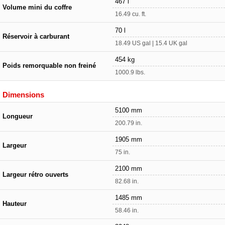
467 l
Volume mini du coffre
16.49 cu. ft.
70 l
Réservoir à carburant
18.49 US gal | 15.4 UK gal
454 kg
Poids remorquable non freiné
1000.9 lbs.
Dimensions
5100 mm
Longueur
200.79 in.
1905 mm
Largeur
75 in.
2100 mm
Largeur rétro ouverts
82.68 in.
1485 mm
Hauteur
58.46 in.