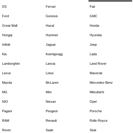
DS
Ferrari
Fiat
Ford
Genesis
GMC
Great Wall
Haval
Honda
Hongqi
Hummer
Hyundai
Infiniti
Jaguar
Jeep
Kia
Koenigsegg
Lada
Lamborghini
Lancia
Land Rover
Lexus
Lotus
Maserati
Mazda
McLaren
Mercedes-Benz
MG
Mini
Mitsubishi
NIO
Nissan
Opel
Pagani
Peugeot
Porsche
RAM
Renault
Rolls-Royce
Rover
Saab
Seat