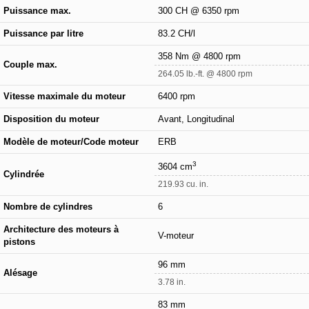
Puissance max.
300 CH @ 6350 rpm
Puissance par litre
83.2 CH/l
358 Nm @ 4800 rpm
Couple max.
264.05 lb.-ft. @ 4800 rpm
Vitesse maximale du moteur
6400 rpm
Disposition du moteur
Avant, Longitudinal
Modèle de moteur/Code moteur
ERB
3
3604 cm
Cylindrée
219.93 cu. in.
Nombre de cylindres
6
Architecture des moteurs à
V-moteur
pistons
96 mm
Alésage
3.78 in.
83 mm