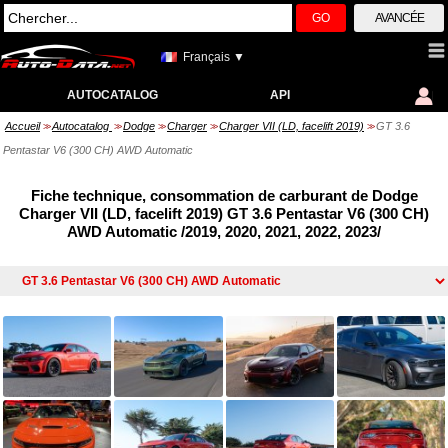
GO
AVANCÉE
Français ▼
AUTOCATALOG
API
Accueil
Autocatalog
Dodge
Charger
Charger VII (LD, facelift 2019)
GT 3.6
>>
>>
>>
>>
>>
Pentastar V6 (300 CH) AWD Automatic
Fiche technique, consommation de carburant de Dodge
Charger VII (LD, facelift 2019) GT 3.6 Pentastar V6 (300 CH)
AWD Automatic /2019, 2020, 2021, 2022, 2023/