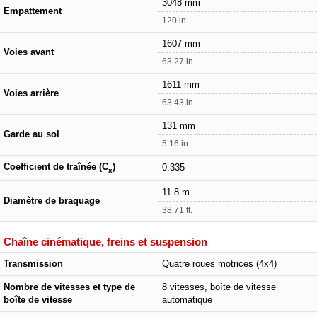
3048 mm
Empattement
120 in.
1607 mm
Voies avant
63.27 in.
1611 mm
Voies arrière
63.43 in.
131 mm
Garde au sol
5.16 in.
Coefficient de traînée (C
)
0.335
x
11.8 m
Diamètre de braquage
38.71 ft.
Chaîne cinématique, freins et suspension
Transmission
Quatre roues motrices (4x4)
Nombre de vitesses et type de
8 vitesses, boîte de vitesse
boîte de vitesse
automatique